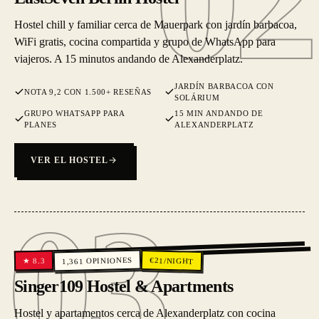
02
Hostel chill y familiar cerca de Mauerpark con jardín barbacoa,
WiFi gratis, cocina compartida y grupo de WhatsApp para
viajeros. A 15 minutos andando de Alexanderplatz.
JARDÍN BARBACOA CON
NOTA 9,2 CON 1.500+ RESEÑAS
SOLÁRIUM
GRUPO WHATSAPP PARA
15 MIN ANDANDO DE
PLANES
ALEXANDERPLATZ
VER EL HOSTEL
03
03
OPINIONES
€
21
/NIGHT
8.3
★
1,361
Singer109 Hostel & Apartments
Hostel y apartamentos cerca de Alexanderplatz con cocina