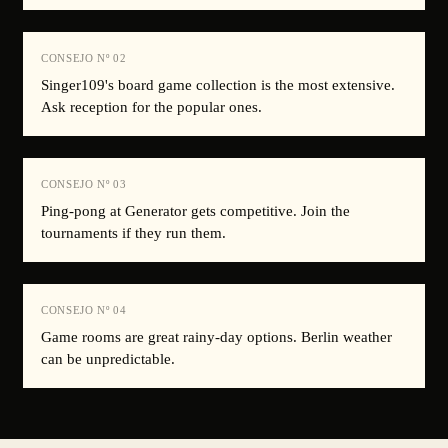
CONSEJO Nº
02
Singer109's board game collection is the most extensive.
Ask reception for the popular ones.
CONSEJO Nº
03
Ping-pong at Generator gets competitive. Join the
tournaments if they run them.
CONSEJO Nº
04
Game rooms are great rainy-day options. Berlin weather
can be unpredictable.