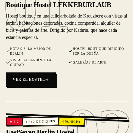
01
Boutique Hostel LEKKERURLAUB
Hostel boutique en una calle arbolada de Kreuzberg con vistas al
jardín, habitaciones decoradas, cocina compartida, alquiler de
bicis y galerías de arte. Dirigido por Kathrin, que hace cada
estancia especial.
NOTA 9,3, LA MEJOR DE
HOSTEL BOUTIQUE DIRIGIDO
BERLÍN
POR LA DUEÑA
VISTAS AL JARDÍN Y LA
GALERÍAS DE ARTE
CIUDAD
VER EL HOSTEL
02
OPINIONES
€
20
/NIGHT
9.2
★
1,512
EastSeven Berlin Hostel