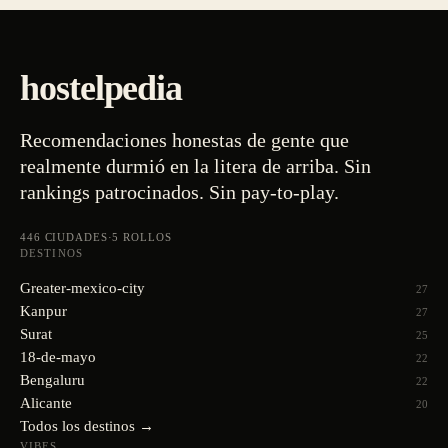
hostelpedia
Recomendaciones honestas de gente que
realmente durmió en la litera de arriba. Sin
rankings patrocinados. Sin pay-to-play.
446
CIUDADES
·
5
ROLLOS
DESTINOS
Greater-mexico-city
27
Kanpur
27
Surat
25
18-de-mayo
22
Bengaluru
22
Alicante
20
Todos los destinos →
VIBES