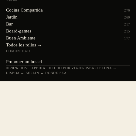
Cocina Compartida
276
Jardín
260
Bar
217
Board-games
215
Buen Ambiente
177
Todos los rollos →
COMUNIDAD
Proponer un hostel
© 2026 HOSTELPEDIA · HECHO POR VIAJEROS
BARCELONA ↔
LISBOA ↔ BERLÍN ↔ DONDE SEA