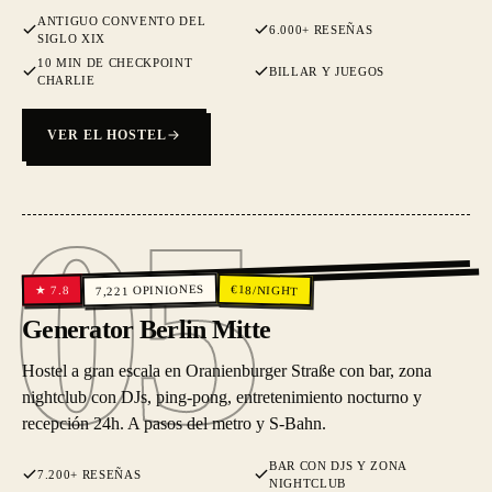
ANTIGUO CONVENTO DEL
6.000+ RESEÑAS
SIGLO XIX
10 MIN DE CHECKPOINT
BILLAR Y JUEGOS
CHARLIE
VER EL HOSTEL
05
05
OPINIONES
€
18
/NIGHT
7.8
★
7,221
Generator Berlin Mitte
Hostel a gran escala en Oranienburger Straße con bar, zona
nightclub con DJs, ping-pong, entretenimiento nocturno y
recepción 24h. A pasos del metro y S-Bahn.
BAR CON DJS Y ZONA
7.200+ RESEÑAS
NIGHTCLUB