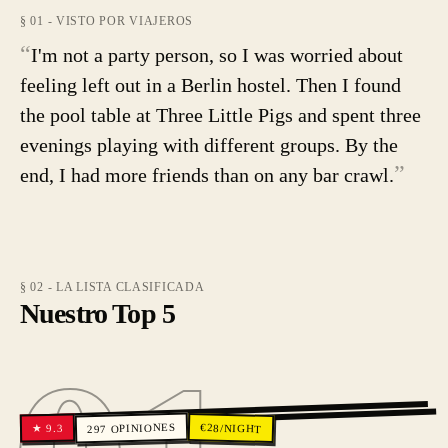
§ 01 - VISTO POR VIAJEROS
“
I'm not a party person, so I was worried about
feeling left out in a Berlin hostel. Then I found
the pool table at Three Little Pigs and spent three
evenings playing with different groups. By the
”
end, I had more friends than on any bar crawl.
§ 02 - LA LISTA CLASIFICADA
Nuestro Top 5
01
OPINIONES
€
28
/NIGHT
9.3
★
297