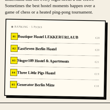
Sometimes the best hostel moments happen over a
game of chess or a heated ping-pong tournament.
◉ RANKING · 5 PICKS
Boutique Hostel LEKKERURLAUB
01
€28
EastSeven Berlin Hostel
02
€20
Singer109 Hostel & Apartments
03
€21
Three Little Pigs Hostel
04
€19
Generator Berlin Mitte
05
€18