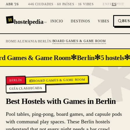
ABR '26
446 CIUDADES · 60 PAÍSES · 16 VIBES
EN
FR
ES
PT
IT
H
hostelpedia
BU
INICIO
DESTINOS
VIBES
™
BOARD GAMES & GAME ROOM
HOME
/
ALEMANIA
/
BERLÍN
/
✻
✻
✻
rd Games & Game Room
Berlín
5 hostels
BOARD GAMES & GAME ROOM
BERLÍN
GUÍA CLASIFICADA
Best Hostels with Games in Berlin
Pool tables, ping-pong, board games, and capsule pods
with communal play spaces. These Berlin hostels
understand that not every night needs a bar crawl.