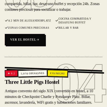
compartida, billar, bar, desayuno buffet y recepción 24h. Zonas
comunes preciosas para socializar o trabajar.
COCINA COMPARTIDA Y
A 2 MIN DE ALEXANDERPLATZ
DESAYUNO BUFFET
ZONAS COMUNES PRECIOSAS
BILLAR Y BAR
VER EL HOSTEL
04
04
OPINIONES
€
19
/NIGHT
8.2
★
5,978
Three Little Pigs Hostel
Antiguo convento del siglo XIX convertido en hostel, a 10
minutos de Checkpoint Charlie y Potsdamer Platz. Billar,
ascensor, lavandería, WiFi gratis y habitaciones familiares.