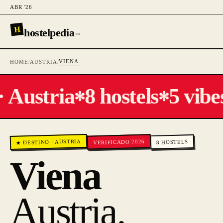
ABR '26
H
hostelpedia
™
VIENA
HOME
/
AUSTRIA
/
 Austria
8 hostels
5 vibes
✻
✻
AUSTRIA
VERIFICADO 2026
HOSTELS
·
★ DESTINO
8
Viena
Austria
.