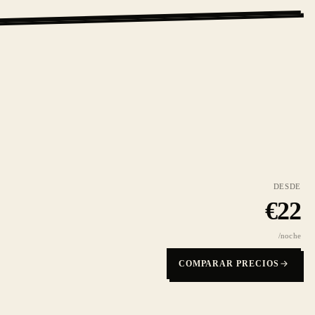
DESDE
€
22
/noche
COMPARAR PRECIOS