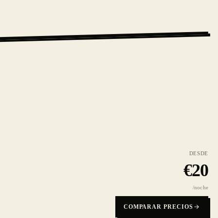
DESDE
€
20
/noche
COMPARAR PRECIOS