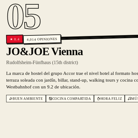
05
OPINIONES
8.4
★
4,014
JO&JOE Vienna
Rudolfsheim-Fünfhaus (15th district)
La marca de hostel del grupo Accor trae el nivel hotel al formato host
terraza soleada con jardín, billar, stand-up, walking tours y cocina 
Westbahnhof con un 9.2 de ubicación.
BUEN AMBIENTE
COCINA COMPARTIDA
HORA FELIZ
MÚ