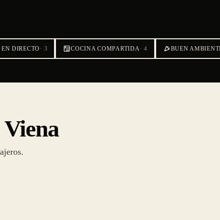
 EN DIRECTO
·
3
COCINA COMPARTIDA
·
4
BUEN AMBIENT
n Viena
ajeros.