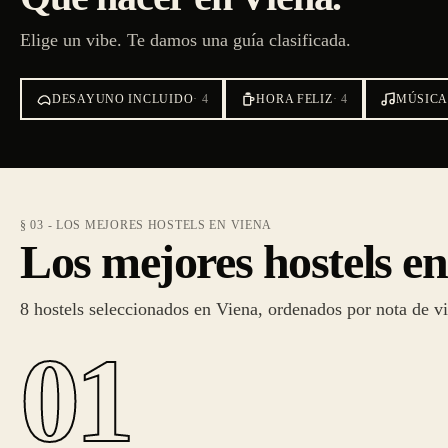
Elige un vibe. Te damos una guía clasificada.
DESAYUNO INCLUIDO
·
4
HORA FELIZ
·
4
MÚSICA
§ 03 - LOS MEJORES HOSTELS EN VIENA
Los mejores hostels e
8 hostels seleccionados en Viena, ordenados por nota de vi
01