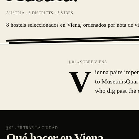
AUSTRIA
·
6
DISTRICTS ·
5
VIBES
8 hostels seleccionados en Viena, ordenados por nota de vi
§ 01 - SOBRE VIENA
V
ienna pairs imper
to MuseumsQuartie
who dig past the 
§ 02 - FILTRAR LA CIUDAD
Qué hacer en Viena.