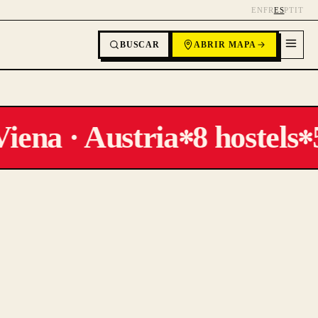
EN
FR
ES
PT
IT
BUSCAR
ABRIR MAPA
iena · Austria
8 hostels
5
✻
✻