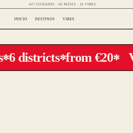
447 CIUDADES · 60 PAÍSES · 16 VIBES
INICIO
DESTINOS
VIBES
6 districts
from €20
V
✻
✻
✻