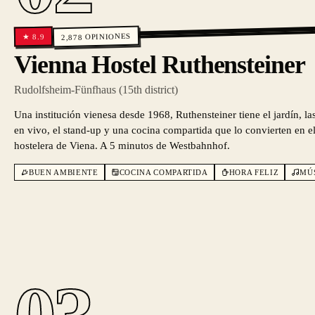
OPINIONES
8.9
★
2,878
Vienna Hostel Ruthensteiner
Rudolfsheim-Fünfhaus (15th district)
Una institución vienesa desde 1968, Ruthensteiner tiene el jardín, l
en vivo, el stand-up y una cocina compartida que lo convierten en el
hostelera de Viena. A 5 minutos de Westbahnhof.
BUEN AMBIENTE
COCINA COMPARTIDA
HORA FELIZ
MÚ