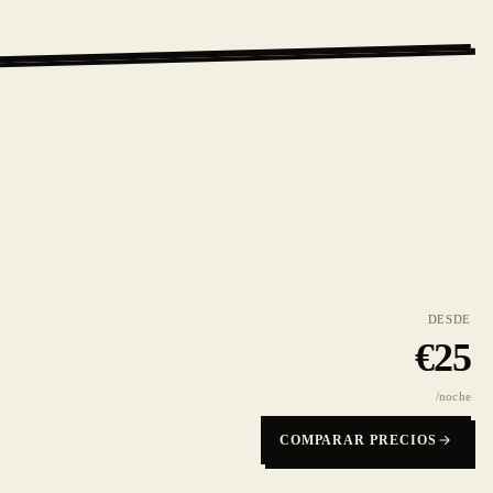
DESDE
€
25
/noche
COMPARAR PRECIOS