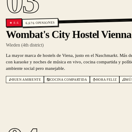
03
OPINIONES
8.6
★
6,676
Wombat's City Hostel Vienn
Wieden (4th district)
La mayor marca de hostels de Viena, justo en el Naschmarkt. Más de
con karaoke y noches de música en vivo, cocina compartida y políti
ambiente social pero manejable.
BUEN AMBIENTE
COCINA COMPARTIDA
HORA FELIZ
MÚ