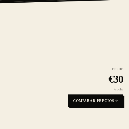
DESDE
€
30
/noche
COMPARAR PRECIOS