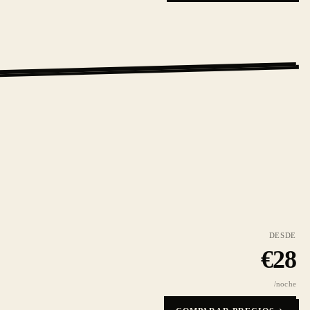
DESDE
€
28
/noche