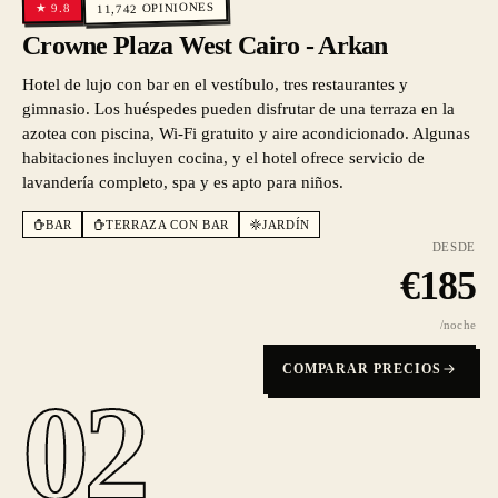
OPINIONES
9.8
★
11,742
Crowne Plaza West Cairo - Arkan
Hotel de lujo con bar en el vestíbulo, tres restaurantes y
gimnasio. Los huéspedes pueden disfrutar de una terraza en la
azotea con piscina, Wi-Fi gratuito y aire acondicionado. Algunas
habitaciones incluyen cocina, y el hotel ofrece servicio de
lavandería completo, spa y es apto para niños.
BAR
TERRAZA CON BAR
JARDÍN
DESDE
€
185
/noche
COMPARAR PRECIOS
02