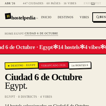
ABR '26
447 CIUDADES · 60 PAÍSES · 16 VIBES
EN
FR
ES
PT
IT
H
hostelpedia
BU
INICIO
DESTINOS
VIBES
™
CIUDAD 6 DE OCTUBRE
HOME
/
EGYPT
/
✻
✻
✻
d 6 de Octubre · Egypt
14 hostels
4 vibes
0
EGYPT
VERIFICADO 2026
HOSTELS
·
★ DESTINO
14
Ciudad 6 de Octubre
Egypt
.
EGYPT
·
0
DISTRICTS ·
4
VIBES
14 hostels seleccionados en Ciudad 6 de Octubre,