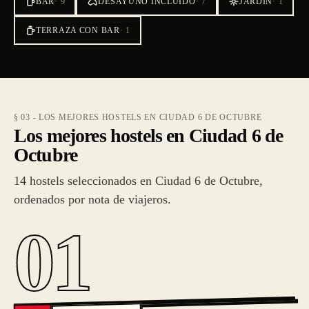
BAR
·
9
DESAYUNO INCLUIDO
·
7
JARDÍN
·
1
TERRAZA CON BAR
·
1
§ 03 - LOS MEJORES HOSTELS EN CIUDAD 6 DE OCTUBRE
Los mejores hostels en Ciudad 6 de
Octubre
14 hostels seleccionados en Ciudad 6 de Octubre,
ordenados por nota de viajeros.
01