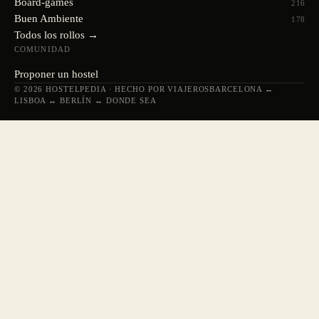
Board-games
216
Buen Ambiente
178
Todos los rollos →
COMUNIDAD
Proponer un hostel
© 2026 HOSTELPEDIA · HECHO POR VIAJEROS
BARCELONA ↔
LISBOA ↔ BERLÍN ↔ DONDE SEA