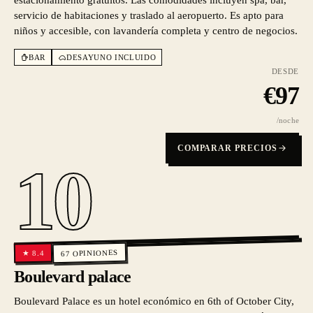
estacionamiento gratuitos. Las comodidades incluyen spa, bar,
servicio de habitaciones y traslado al aeropuerto. Es apto para
niños y accesible, con lavandería completa y centro de negocios.
BAR
DESAYUNO INCLUIDO
DESDE
€
97
/noche
COMPARAR PRECIOS
10
OPINIONES
8.4
★
67
Boulevard palace
Boulevard Palace es un hotel económico en 6th of October City,