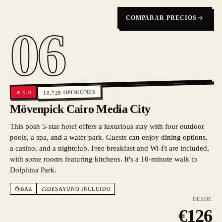
COMPARAR PRECIOS
06
OPINIONES
9.0
★
10,728
Mövenpick Cairo Media City
This posh 5-star hotel offers a luxurious stay with four outdoor
pools, a spa, and a water park. Guests can enjoy dining options,
a casino, and a nightclub. Free breakfast and Wi-Fi are included,
with some rooms featuring kitchens. It's a 10-minute walk to
Dolphina Park.
BAR
DESAYUNO INCLUIDO
DESDE
€
126