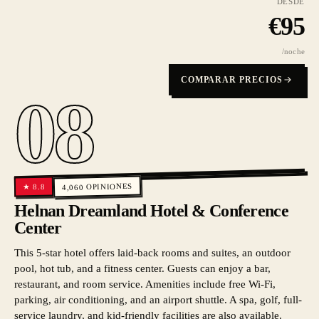
DESDE
€
95
/noche
COMPARAR PRECIOS
08
OPINIONES
8.8
★
4,060
Helnan Dreamland Hotel & Conference
Center
This 5-star hotel offers laid-back rooms and suites, an outdoor
pool, hot tub, and a fitness center. Guests can enjoy a bar,
restaurant, and room service. Amenities include free Wi-Fi,
parking, air conditioning, and an airport shuttle. A spa, golf, full-
service laundry, and kid-friendly facilities are also available.