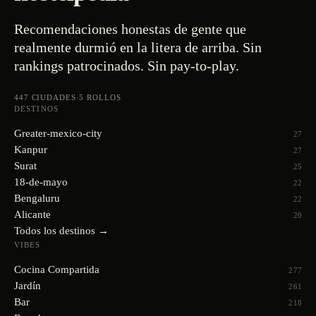
Recomendaciones honestas de gente que
realmente durmió en la litera de arriba. Sin
rankings patrocinados. Sin pay-to-play.
447
CIUDADES
·
5
ROLLOS
DESTINOS
Greater-mexico-city
27
Kanpur
27
Surat
25
18-de-mayo
22
Bengaluru
22
Alicante
20
Todos los destinos →
VIBES
Cocina Compartida
277
Jardín
261
Bar
218