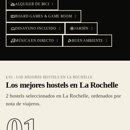
ALQUILER DE BICI
·
1
BOARD GAMES & GAME ROOM
·
2
DESAYUNO INCLUIDO
·
2
JARDÍN
·
2
MÚSICA EN DIRECTO
·
1
BUEN AMBIENTE
·
1
§ 03 - LOS MEJORES HOSTELS EN LA ROCHELLE
Los mejores hostels en La Rochelle
2 hostels seleccionados en La Rochelle, ordenados por
nota de viajeros.