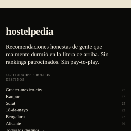
hostelpedia
Recomendaciones honestas de gente que
realmente durmió en la litera de arriba. Sin
rankings patrocinados. Sin pay-to-play.
447
CIUDADES
·
5
ROLLOS
DESTINOS
Greater-mexico-city
27
Kanpur
27
Surat
25
18-de-mayo
22
Bengaluru
22
Alicante
20
Todos los destinos →