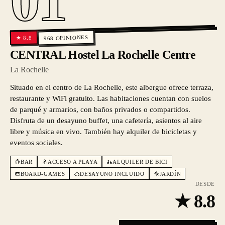
01
OPINIONES
8.8
★
968
CENTRAL Hostel La Rochelle Centre
La Rochelle
Situado en el centro de La Rochelle, este albergue ofrece terraza,
restaurante y WiFi gratuito. Las habitaciones cuentan con suelos
de parqué y armarios, con baños privados o compartidos.
Disfruta de un desayuno buffet, una cafetería, asientos al aire
libre y música en vivo. También hay alquiler de bicicletas y
eventos sociales.
BAR
ACCESO A PLAYA
ALQUILER DE BICI
BOARD-GAMES
DESAYUNO INCLUIDO
JARDÍN
DESDE
★
8.8