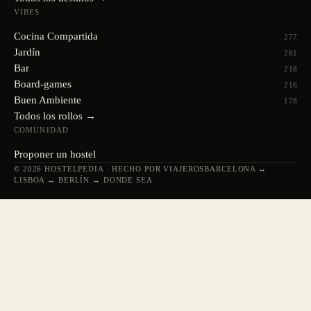
VIBES
Cocina Compartida
277
Jardín
261
Bar
218
Board-games
216
Buen Ambiente
178
Todos los rollos →
COMUNIDAD
Proponer un hostel
© 2026 HOSTELPEDIA · HECHO POR VIAJEROS
BARCELONA ↔
LISBOA ↔ BERLÍN ↔ DONDE SEA