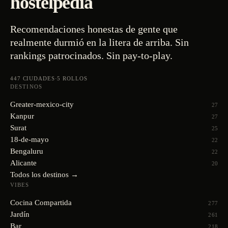
hostelpedia
Recomendaciones honestas de gente que
realmente durmió en la litera de arriba. Sin
rankings patrocinados. Sin pay-to-play.
447
CIUDADES
·
5
ROLLOS
DESTINOS
Greater-mexico-city
27
Kanpur
27
Surat
25
18-de-mayo
22
Bengaluru
22
Alicante
20
Todos los destinos →
VIBES
Cocina Compartida
277
Jardín
261
Bar
218