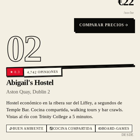
€
22
/noche
COMPARAR PRECIOS
02
OPINIONES
8.3
★
4,742
Abigail's Hostel
Aston Quay, Dublin 2
Hostel económico en la ribera sur del Liffey, a segundos de
Temple Bar. Cocina compartida, walking tours y bar crawls.
Vistas al río con Trinity College a 5 minutos.
BUEN AMBIENTE
COCINA COMPARTIDA
BOARD-GAMES
DESDE