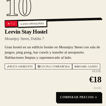
10
OPINIONES
7.2
★
6,099
Leevin Stay Hostel
Mountjoy Street, Dublin 7
Gran hostel en un edificio bonito en Mountjoy Street con sala de
juegos, ping pong, bar crawls y transfer al aeropuerto.
Habitaciones limpias y supermercado al lado.
BUEN AMBIENTE
COCINA COMPARTIDA
BOARD-GAMES
DESDE
€
18
/noche
COMPARAR PRECIOS