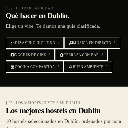
§ 02 - FILTRAR LA CIUDAD
Qué hacer en Dublín.
Elige un vibe. Te damos una guía clasificada.
DESAYUNO INCLUIDO
·
4
MÚSICA EN DIRECTO
·
5
NOCHES DE CINE
·
3
TERRAZA CON BAR
·
5
COCINA COMPARTIDA
·
7
BUEN AMBIENTE
·
9
§ 03 - LOS MEJORES HOSTELS EN DUBLÍN
Los mejores hostels en Dublín
10 hostels seleccionados en Dublín, ordenados por nota