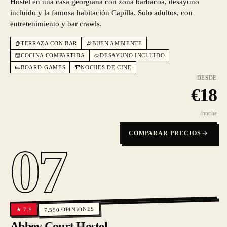
Hostel en una casa georgiana con zona barbacoa, desayuno
incluido y la famosa habitación Capilla. Solo adultos, con
entretenimiento y bar crawls.
TERRAZA CON BAR
BUEN AMBIENTE
COCINA COMPARTIDA
DESAYUNO INCLUIDO
BOARD-GAMES
NOCHES DE CINE
DESDE
€
18
/noche
COMPARAR PRECIOS
07
OPINIONES
7.9
★
7,550
Abbey Court Hostel