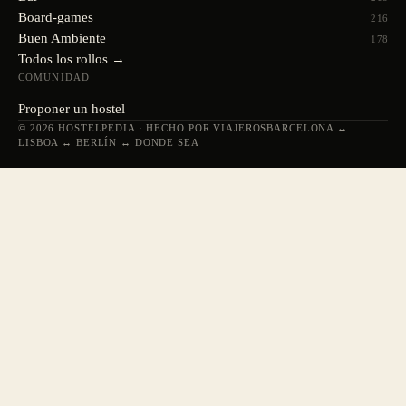
Board-games
216
Buen Ambiente
178
Todos los rollos →
COMUNIDAD
Proponer un hostel
© 2026 HOSTELPEDIA · HECHO POR VIAJEROS
BARCELONA ↔
LISBOA ↔ BERLÍN ↔ DONDE SEA