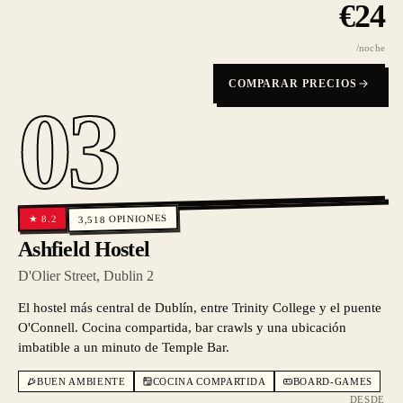
€
24
/noche
COMPARAR PRECIOS
03
OPINIONES
8.2
★
3,518
Ashfield Hostel
D'Olier Street, Dublin 2
El hostel más central de Dublín, entre Trinity College y el puente
O'Connell. Cocina compartida, bar crawls y una ubicación
imbatible a un minuto de Temple Bar.
BUEN AMBIENTE
COCINA COMPARTIDA
BOARD-GAMES
DESDE