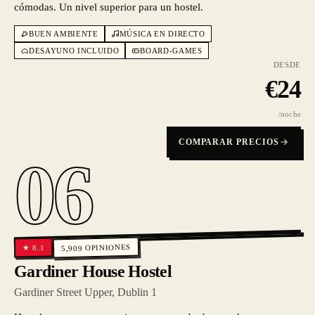
cómodas. Un nivel superior para un hostel.
BUEN AMBIENTE
MÚSICA EN DIRECTO
DESAYUNO INCLUIDO
BOARD-GAMES
DESDE
€
24
/noche
COMPARAR PRECIOS
06
OPINIONES
8.1
★
5,909
Gardiner House Hostel
Gardiner Street Upper, Dublin 1