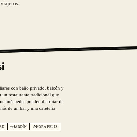
viajeros.
i
liares con baño privado, balcón y
n un restaurante tradicional que
 Los huéspedes pueden disfrutar de
emás de un bar y una cafetería.
DAD
JARDÍN
HORA FELIZ