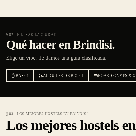
§ 02 - FILTRAR LA CIUDAD
Qué hacer en Brindisi.
Elige un vibe. Te damos una guía clasificada.
BAR
·
1
ALQUILER DE BICI
·
1
BOARD GAMES & 
§ 03 - LOS MEJORES HOSTELS EN BRINDISI
Los mejores hostels en