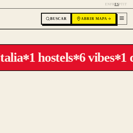
EN
FR
ES
PT
IT
BUSCAR
ABRIR MAPA
talia
1 hostels
6 vibes
1 d
✻
✻
✻