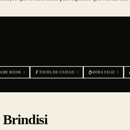
GAME ROOM
·
1
TOURS DE CIUDAD
·
1
HORA FELIZ
·
1
 Brindisi