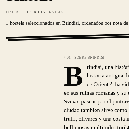
ITALIA
·
1
DISTRICTS ·
6
VIBES
1 hostels seleccionados en Brindisi, ordenados por nota de 
§ 01 - SOBRE BRINDISI
B
rindisi, una histó
historia antigua,
de Oriente', ha si
en sus ruinas romanas y su 
Svevo, pasear por el pintor
ciudad también sirve como u
trulli, olivares y una costa
bulliciosas multitudes turís