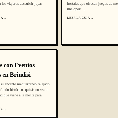
 los viajeros descubrir joyas
hostales que ofrecen juegos de me
una oport
…
ÍA
→
LEER LA GUÍA
→
s con Eventos
s en Brindisi
 su encanto mediterráneo relajado
 fondo histórico, quizás no sea la
ad que viene a la mente para
ÍA
→