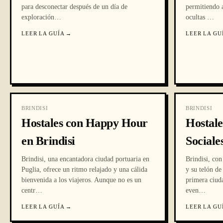
para desconectar después de un día de
permitiendo a
exploración
…
ocultas
…
LEER LA GUÍA
→
LEER LA GU
BRINDISI
BRINDISI
Hostales con Happy Hour
Hostale
en Brindisi
Sociale
Brindisi, una encantadora ciudad portuaria en
Brindisi, con
Puglia, ofrece un ritmo relajado y una cálida
y su telón de
bienvenida a los viajeros. Aunque no es un
primera ciud
centr
…
even
…
LEER LA GUÍA
→
LEER LA GU