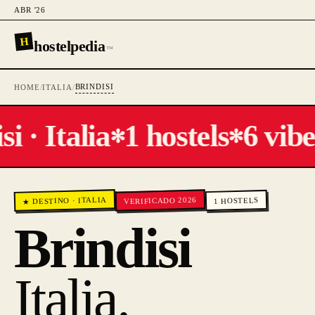
ABR '26
H
hostelpedia
™
BRINDISI
HOME
/
ITALIA
/
i · Italia
1 hostels
6 vibe
✻
✻
ITALIA
VERIFICADO 2026
HOSTELS
·
★ DESTINO
1
Brindisi
Italia
.