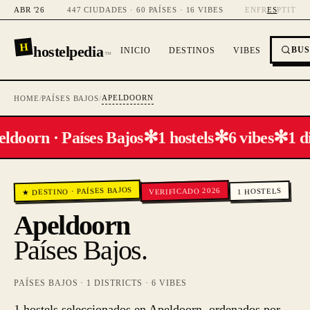
ABR '26
447 CIUDADES · 60 PAÍSES · 16 VIBES
EN
FR
ES
PT
IT
H
hostelpedia
BU
INICIO
DESTINOS
VIBES
™
APELDOORN
HOME
/
PAÍSES BAJOS
/
✻
✻
✻
ldoorn · Países Bajos
1 hostels
6 vibes
1 di
PAÍSES BAJOS
VERIFICADO 2026
HOSTELS
·
★ DESTINO
1
Apeldoorn
Países Bajos
.
PAÍSES BAJOS
·
1
DISTRICTS ·
6
VIBES
1 hostels seleccionados en Apeldoorn, ordenados por