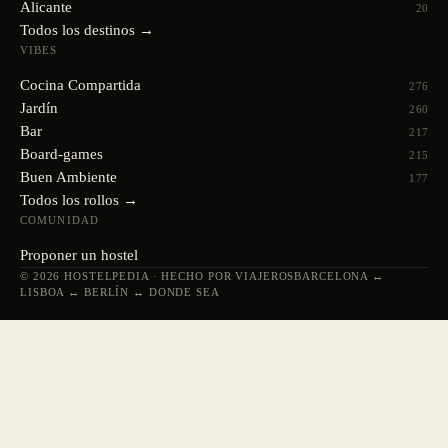
Alicante
20
Todos los destinos →
VIBES
Cocina Compartida
276
Jardín
260
Bar
217
Board-games
215
Buen Ambiente
177
Todos los rollos →
COMUNIDAD
Proponer un hostel
© 2026 HOSTELPEDIA · HECHO POR VIAJEROS
BARCELONA ↔
LISBOA ↔ BERLÍN ↔ DONDE SEA