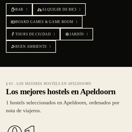
BAR
·
1
ALQUILER DE BICI
·
1
BOARD GAMES & GAME ROOM
·
1
TOURS DE CIUDAD
·
1
JARDÍN
·
1
BUEN AMBIENTE
·
1
§ 03 - LOS MEJORES HOSTELS EN APELDOORN
Los mejores hostels en Apeldoorn
1 hostels seleccionados en Apeldoorn, ordenados por
nota de viajeros.