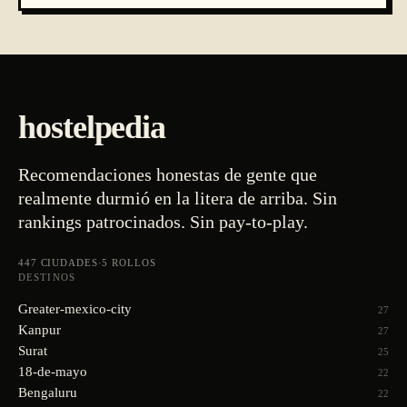
hostelpedia
Recomendaciones honestas de gente que
realmente durmió en la litera de arriba. Sin
rankings patrocinados. Sin pay-to-play.
447
CIUDADES
·
5
ROLLOS
DESTINOS
Greater-mexico-city
27
Kanpur
27
Surat
25
18-de-mayo
22
Bengaluru
22