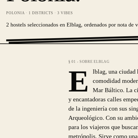
POLONIA
·
1
DISTRICTS ·
3
VIBES
2 hostels seleccionados en Elblag, ordenados por nota de v
§ 01 - SOBRE ELBLAG
E
lblag, una ciudad 
comodidad moderna
Mar Báltico. La c
y encantadoras calles emped
de la ingeniería con sus sin
Arqueológico. Con su ambien
para los viajeros que buscan
metrópolis. Sirve como una 