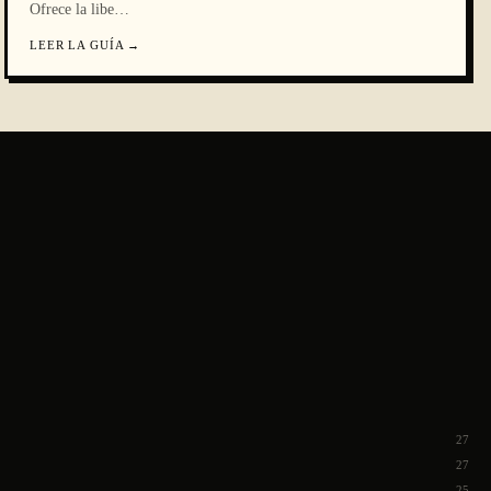
Ofrece la libe
…
LEER LA GUÍA
→
27
27
25