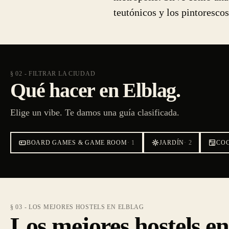
teutónicos y los pintoresco
§ 02 - FILTRAR LA CIUDAD
Qué hacer en Elblag.
Elige un vibe. Te damos una guía clasificada.
BOARD GAMES & GAME ROOM
·
1
JARDÍN
·
2
CO
§ 03 - LOS MEJORES HOSTELS EN ELBLAG
Los mejores hostels en