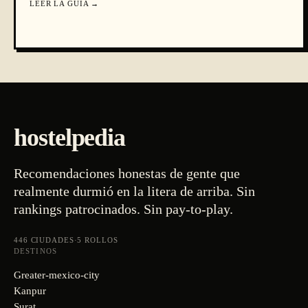
LEER LA GUÍA
→
hostelpedia
Recomendaciones honestas de gente que
realmente durmió en la litera de arriba. Sin
rankings patrocinados. Sin pay-to-play.
446
CIUDADES
·
5
ROLLOS
DESTINOS
Greater-mexico-city
Kanpur
Surat