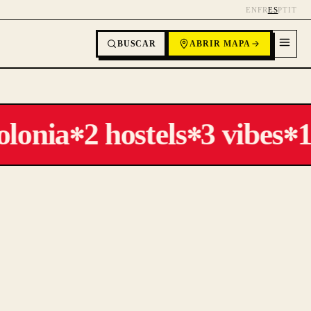
EN
FR
ES
PT
IT
BUSCAR
ABRIR MAPA
olonia
2 hostels
3 vibes
1 
✻
✻
✻