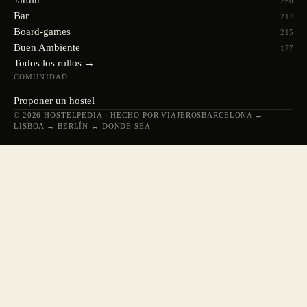
Jardín
260
Bar
217
Board-games
215
Buen Ambiente
177
Todos los rollos →
COMUNIDAD
Proponer un hostel
© 2026 HOSTELPEDIA · HECHO POR VIAJEROS
BARCELONA ↔
LISBOA ↔ BERLÍN ↔ DONDE SEA