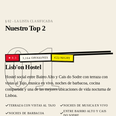
§ 02 - LA LISTA CLASIFICADA
Nuestro Top 2
01
01
OPINIONES
€
22
/NIGHT
8.3
★
3,164
Lisb'on Hostel
Hostel social entre Bairro Alto y Cais do Sodre con terraza con
vistas al Tajo, musica en vivo, noches de barbacoa, cocina
compartida y una de las mejores ubicaciones de vida nocturna de
Lisboa.
TERRAZA CON VISTAS AL TAJO
NOCHES DE MUSICA EN VIVO
ENTRE BAIRRO ALTO Y CAIS
NOCHES DE BARBACOA
DO SODRE