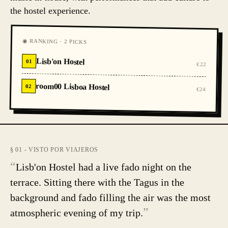
the hostel experience.
◉ RANKING · 2 PICKS
Lisb'on Hostel
01
€22
room00 Lisboa Hostel
02
€24
§ 01 - VISTO POR VIAJEROS
“
Lisb'on Hostel had a live fado night on the
terrace. Sitting there with the Tagus in the
background and fado filling the air was the most
”
atmospheric evening of my trip.