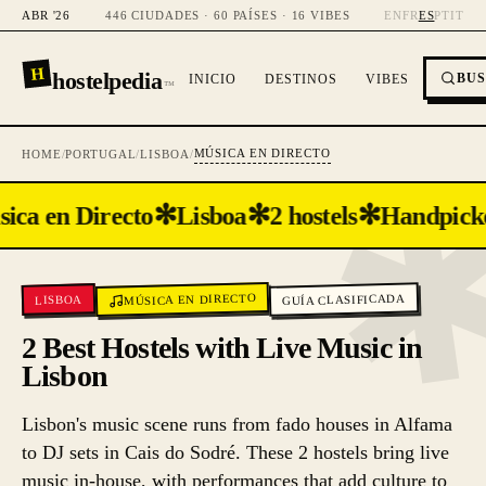
ABR '26
446 CIUDADES · 60 PAÍSES · 16 VIBES
EN
FR
ES
PT
IT
H
hostelpedia
BU
INICIO
DESTINOS
VIBES
™
MÚSICA EN DIRECTO
HOME
/
PORTUGAL
/
LISBOA
/
✻
✻
✻
ica en Directo
Lisboa
2 hostels
Handpick
MÚSICA EN DIRECTO
GUÍA CLASIFICADA
LISBOA
2 Best Hostels with Live Music in
Lisbon
Lisbon's music scene runs from fado houses in Alfama
to DJ sets in Cais do Sodré. These 2 hostels bring live
music in-house, with performances that add culture to