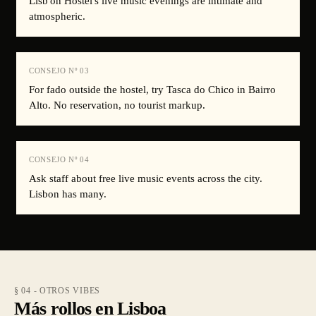
Lisb'on Hostel's live music evenings are intimate and
atmospheric.
CONSEJO Nº
03
For fado outside the hostel, try Tasca do Chico in Bairro
Alto. No reservation, no tourist markup.
CONSEJO Nº
04
Ask staff about free live music events across the city.
Lisbon has many.
§ 04 - OTROS VIBES
Más rollos en Lisboa