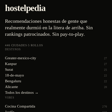
hostelpedia
Recomendaciones honestas de gente que
realmente durmió en la litera de arriba. Sin
rankings patrocinados. Sin pay-to-play.
446
CIUDADES
·
5
ROLLOS
DESTINOS
Greater-mexico-city
27
Kanpur
27
Surat
25
18-de-mayo
22
Bengaluru
22
Alicante
20
Todos los destinos →
VIBES
Cocina Compartida
276