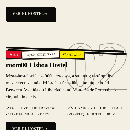
VER EL HOSTEL
02
02
OPINIONES
€
24
/NIGHT
8.2
★
14,945
room00 Lisboa Hostel
Mega-hostel with 14,900+ reviews, a stunning rooftop, live
music events, and a lobby that feels like a boutique hotel.
Between Avenida da Liberdade and Marquês de Pombal, it's a
city within a city.
14,900+ VERIFIED REVIEWS
STUNNING ROOFTOP TERRACE
LIVE MUSIC & EVENTS
BOUTIQUE-HOTEL LOBBY
VER EL HOSTEL