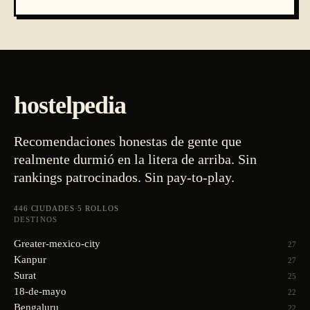
hostelpedia
Recomendaciones honestas de gente que
realmente durmió en la litera de arriba. Sin
rankings patrocinados. Sin pay-to-play.
446
CIUDADES
·
5
ROLLOS
DESTINOS
Greater-mexico-city
27
Kanpur
27
Surat
25
18-de-mayo
22
Bengaluru
22