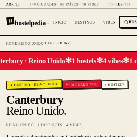
ABR '26
446 CIUDADES · 60 PAÍSES · 16 VIBES
EN
FR
ES
PT
IT
H
hostelpedia
BU
INICIO
DESTINOS
VIBES
™
CANTERBURY
HOME
/
REINO UNIDO
/
✻
✻
✻
terbury · Reino Unido
1 hostels
4 vibes
1 d
REINO UNIDO
VERIFICADO 2026
HOSTELS
·
★ DESTINO
1
Canterbury
Reino Unido
.
REINO UNIDO
·
1
DISTRICTS ·
4
VIBES
1 hostels seleccionados en Canterbury, ordenados por