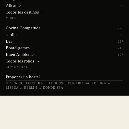
Alicante
20
Todos los destinos →
VIBES
Cocina Compartida
276
Jardín
260
Bar
217
Board-games
215
Buen Ambiente
177
Todos los rollos →
COMUNIDAD
Proponer un hostel
© 2026 HOSTELPEDIA · HECHO POR VIAJEROS
BARCELONA ↔
LISBOA ↔ BERLÍN ↔ DONDE SEA