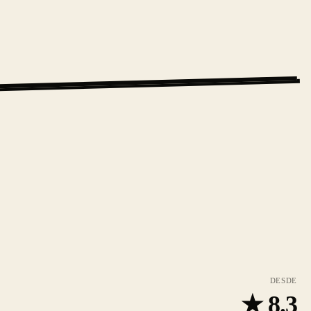
DESDE
★
8.3