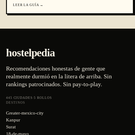
LEER LA GUÍA
→
hostelpedia
Recomendaciones honestas de gente que
realmente durmió en la litera de arriba. Sin
rankings patrocinados. Sin pay-to-play.
445
CIUDADES
·
5
ROLLOS
DESTINOS
Greater-mexico-city
Kanpur
Surat
18-de-mayo