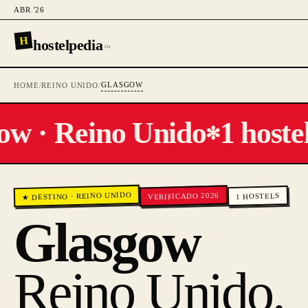
ABR '26
H
hostelpedia
™
GLASGOW
HOME
/
REINO UNIDO
/
w · Reino Unido
1 hostel
✻
REINO UNIDO
VERIFICADO 2026
HOSTELS
·
★ DESTINO
1
Glasgow
Reino Unido
.