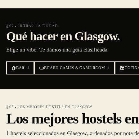
§ 02 - FILTRAR LA CIUDAD
Qué hacer en Glasgow.
Elige un vibe. Te damos una guía clasificada.
BAR
·
1
BOARD GAMES & GAME ROOM
·
1
COCIN
§ 03 - LOS MEJORES HOSTELS EN GLASGOW
Los mejores hostels e
1 hostels seleccionados en Glasgow, ordenados por nota de