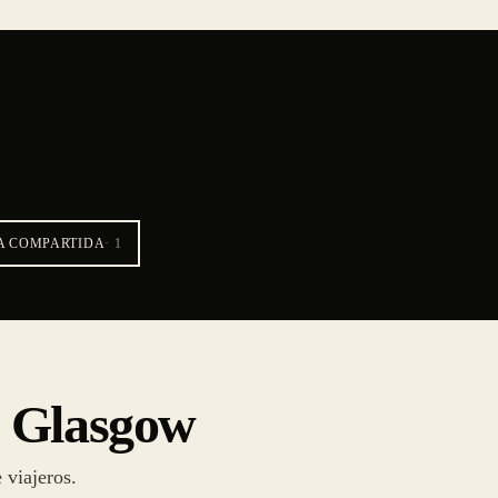
A COMPARTIDA
·
1
n Glasgow
 viajeros.