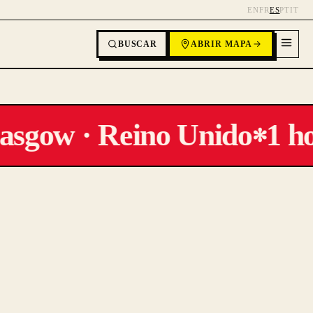
EN
FR
ES
PT
IT
BUSCAR
ABRIR MAPA
asgow · Reino Unido
1 ho
✻