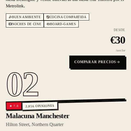
Metrolink.
BUEN AMBIENTE
COCINA COMPARTIDA
NOCHES DE CINE
BOARD-GAMES
DESDE
€
30
/noche
COMPARAR PRECIOS
02
OPINIONES
7.8
★
2,856
Malacuna Manchester
Hilton Street, Northern Quarter