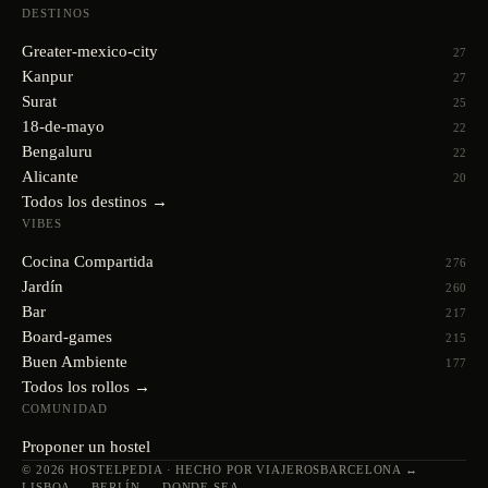
DESTINOS
Greater-mexico-city
27
Kanpur
27
Surat
25
18-de-mayo
22
Bengaluru
22
Alicante
20
Todos los destinos →
VIBES
Cocina Compartida
276
Jardín
260
Bar
217
Board-games
215
Buen Ambiente
177
Todos los rollos →
COMUNIDAD
Proponer un hostel
© 2026 HOSTELPEDIA · HECHO POR VIAJEROS
BARCELONA ↔
LISBOA ↔ BERLÍN ↔ DONDE SEA