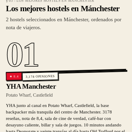
§ 03 - LOS MEJORES HOSTELS EN MÁNCHESTER
Los mejores hostels en Mánchester
2 hostels seleccionados en Mánchester, ordenados por
nota de viajeros.
01
OPINIONES
8.4
★
3,178
YHA Manchester
Potato Wharf, Castlefield
YHA junto al canal en Potato Wharf, Castlefield, la base
backpacker más tranquila del centro de Manchester. 3178
reseñas, nota de 8,4, sala de cine de verdad, café-bar con
desayuno caliente, billar y sala de juegos. 10 minutos andando
hasta Deansgate y veinte tranvías al día hasta Old Trafford por el