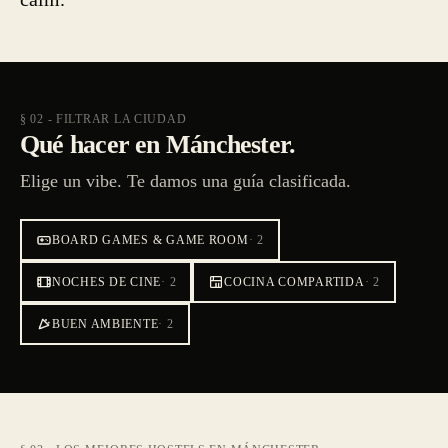
§ 02 - FILTRAR LA CIUDAD
Qué hacer en Mánchester.
Elige un vibe. Te damos una guía clasificada.
BOARD GAMES & GAME ROOM
·
2
NOCHES DE CINE
·
2
COCINA COMPARTIDA
·
2
BUEN AMBIENTE
·
2