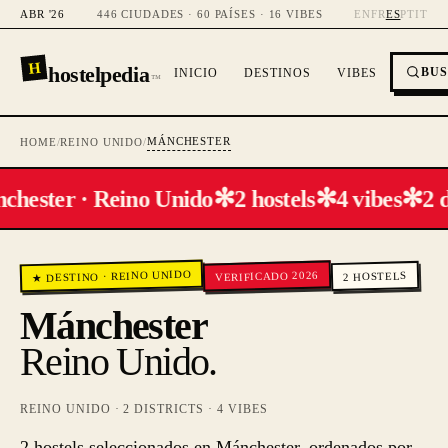
ABR '26
446 CIUDADES · 60 PAÍSES · 16 VIBES
EN
FR
ES
PT
IT
H
hostelpedia
BU
INICIO
DESTINOS
VIBES
™
MÁNCHESTER
HOME
/
REINO UNIDO
/
✻
✻
✻
hester · Reino Unido
2 hostels
4 vibes
2 d
REINO UNIDO
VERIFICADO 2026
HOSTELS
·
★ DESTINO
2
Mánchester
Reino Unido
.
REINO UNIDO
·
2
DISTRICTS ·
4
VIBES
2 hostels seleccionados en Mánchester, ordenados por