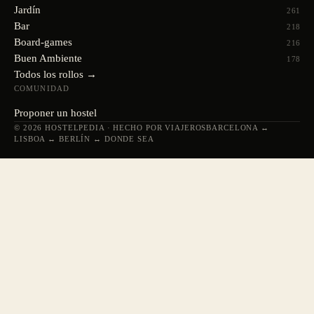
Jardín
261
Bar
218
Board-games
216
Buen Ambiente
178
Todos los rollos →
COMUNIDAD
Proponer un hostel
© 2026 HOSTELPEDIA · HECHO POR VIAJEROS
BARCELONA ↔
LISBOA ↔ BERLÍN ↔ DONDE SEA