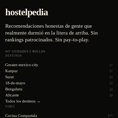
hostelpedia
Recomendaciones honestas de gente que
realmente durmió en la litera de arriba. Sin
rankings patrocinados. Sin pay-to-play.
447
CIUDADES
·
5
ROLLOS
DESTINOS
Greater-mexico-city
27
Kanpur
27
Surat
25
18-de-mayo
22
Bengaluru
22
Alicante
20
Todos los destinos →
VIBES
Cocina Compartida
277