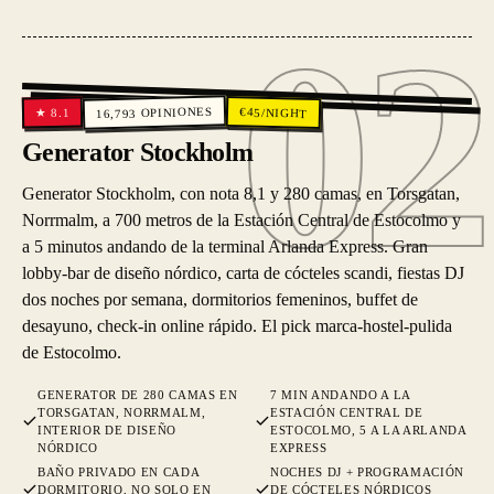
02
02
OPINIONES
€
45
/NIGHT
8.1
★
16,793
Generator Stockholm
Generator Stockholm, con nota 8,1 y 280 camas, en Torsgatan,
Norrmalm, a 700 metros de la Estación Central de Estocolmo y
a 5 minutos andando de la terminal Arlanda Express. Gran
lobby-bar de diseño nórdico, carta de cócteles scandi, fiestas DJ
dos noches por semana, dormitorios femeninos, buffet de
desayuno, check-in online rápido. El pick marca-hostel-pulida
de Estocolmo.
GENERATOR DE 280 CAMAS EN
7 MIN ANDANDO A LA
TORSGATAN, NORRMALM,
ESTACIÓN CENTRAL DE
INTERIOR DE DISEÑO
ESTOCOLMO, 5 A LA ARLANDA
NÓRDICO
EXPRESS
BAÑO PRIVADO EN CADA
NOCHES DJ + PROGRAMACIÓN
DORMITORIO, NO SOLO EN
DE CÓCTELES NÓRDICOS