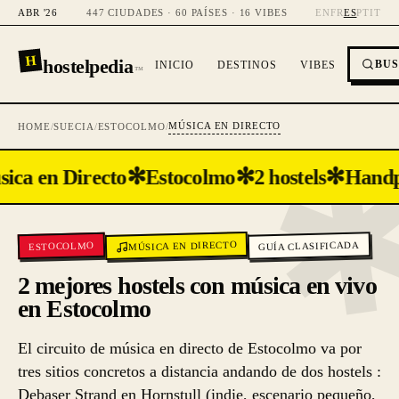
ABR '26
447 CIUDADES · 60 PAÍSES · 16 VIBES
EN
FR
ES
PT
IT
H
hostelpedia
BU
INICIO
DESTINOS
VIBES
™
MÚSICA EN DIRECTO
HOME
/
SUECIA
/
ESTOCOLMO
/
✻
✻
✻
ica en Directo
Estocolmo
2 hostels
Handp
MÚSICA EN DIRECTO
GUÍA CLASIFICADA
ESTOCOLMO
2 mejores hostels con música en vivo
en Estocolmo
El circuito de música en directo de Estocolmo va por
tres sitios concretos a distancia andando de dos hostels :
Debaser Strand en Hornstull (indie, escenario pequeño,