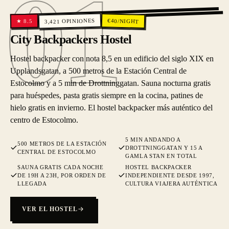
01
01
OPINIONES
€
40
/NIGHT
8.5
★
3,421
City Backpackers Hostel
Hostel backpacker con nota 8,5 en un edificio del siglo XIX en
Upplandsgatan, a 500 metros de la Estación Central de
Estocolmo y a 5 min de Drottninggatan. Sauna nocturna gratis
para huéspedes, pasta gratis siempre en la cocina, patines de
hielo gratis en invierno. El hostel backpacker más auténtico del
centro de Estocolmo.
5 MIN ANDANDO A
500 METROS DE LA ESTACIÓN
DROTTNINGGATAN Y 15 A
CENTRAL DE ESTOCOLMO
GAMLA STAN EN TOTAL
SAUNA GRATIS CADA NOCHE
HOSTEL BACKPACKER
DE 19H A 23H, POR ORDEN DE
INDEPENDIENTE DESDE 1997,
LLEGADA
CULTURA VIAJERA AUTÉNTICA
VER EL HOSTEL