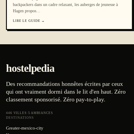
backpackers dans un cadre relaxant, les auberges de jeunesse à
Hagen propos
…
LIRE LE GUIDE
→
hostelpedia
Des recommandations honnêtes écrites par ceux
qui ont vraiment dormi dans le lit d'en haut. Zéro
classement sponsorisé. Zéro pay-to-play.
446
VILLES
·
5
AMBIANCES
DESTINATIONS
Greater-mexico-city