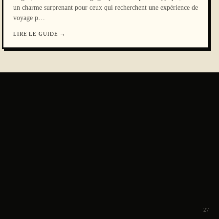
un charme surprenant pour ceux qui recherchent une expérience de
voyage p
…
LIRE LE GUIDE
→
27