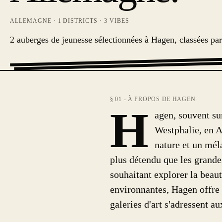
ALLEMAGNE
·
1
DISTRICTS ·
3
VIBES
2 auberges de jeunesse sélectionnées à Hagen, classées pa
§ 01 - À PROPOS DE HAGEN
H
agen, souvent su
Westphalie, en A
nature et un méla
plus détendu que les grande
souhaitant explorer la beauté
environnantes, Hagen offre d
galeries d'art s'adressent a