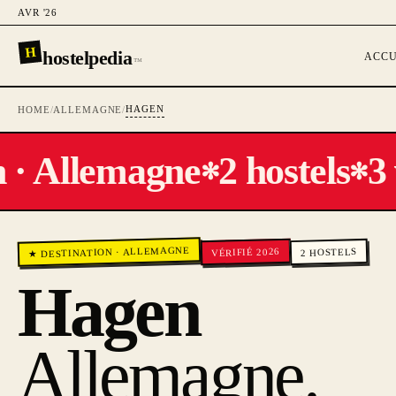
AVR '26
H
hostelpedia
ACCU
™
HAGEN
HOME
/
ALLEMAGNE
/
· Allemagne
2 hostels
3 
✻
✻
ALLEMAGNE
VÉRIFIÉ 2026
HOSTELS
·
★ DESTINATION
2
Hagen
Allemagne
.