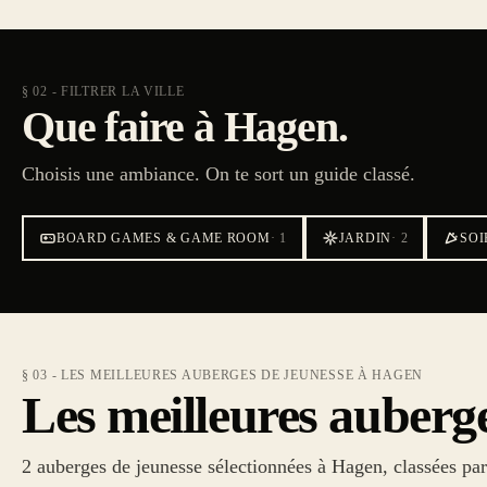
§ 02 - FILTRER LA VILLE
Que faire à Hagen.
Choisis une ambiance. On te sort un guide classé.
BOARD GAMES & GAME ROOM
·
1
JARDIN
·
2
SOI
§ 03 - LES MEILLEURES AUBERGES DE JEUNESSE À HAGEN
Les meilleures auberg
2 auberges de jeunesse sélectionnées à Hagen, classées pa