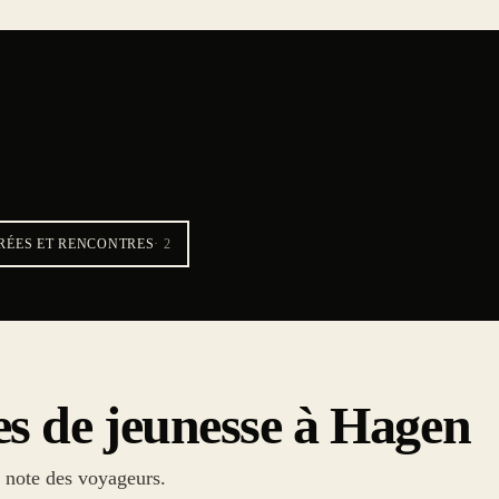
RÉES ET RENCONTRES
·
2
es de jeunesse à Hagen
r note des voyageurs.