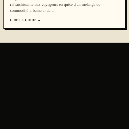
rafraîchissante aux voyageurs en quête d'un mélange de
commodité urbaine et de
…
LIRE LE GUIDE
→