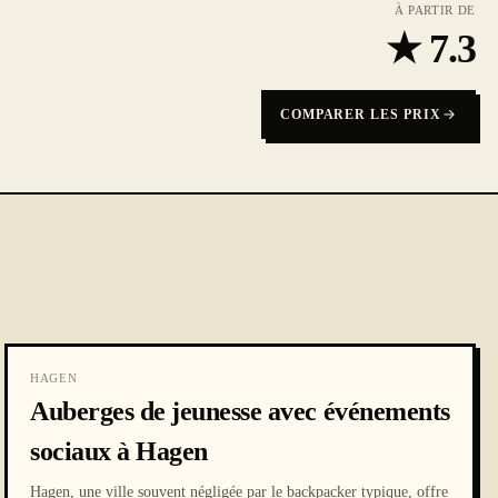
À PARTIR DE
★
7.3
COMPARER LES PRIX
HAGEN
Auberges de jeunesse avec événements
sociaux à Hagen
Hagen, une ville souvent négligée par le backpacker typique, offre