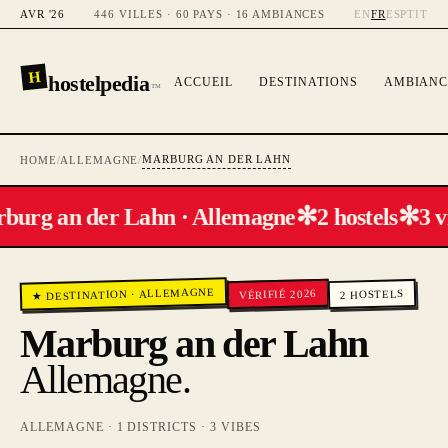
AVR '26
446 VILLES · 60 PAYS · 16 AMBIANCES
EN
FR
ES
PT
IT
H
hostelpedia
ACCUEIL
DESTINATIONS
AMBIANC
™
MARBURG AN DER LAHN
HOME
/
ALLEMAGNE
/
✻
✻
burg an der Lahn · Allemagne
2 hostels
3 v
ALLEMAGNE
VÉRIFIÉ 2026
HOSTELS
·
★ DESTINATION
2
Marburg an der Lahn
Allemagne
.
ALLEMAGNE
·
1
DISTRICTS ·
3
VIBES