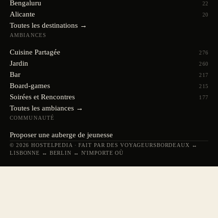
Bengaluru
22
Alicante
20
Toutes les destinations →
AMBIANCES
Cuisine Partagée
276
Jardin
260
Bar
217
Board-games
215
Soirées et Rencontres
177
Toutes les ambiances →
COMMUNAUTÉ
Proposer une auberge de jeunesse
© 2026 HOSTELPEDIA · FAIT PAR DES VOYAGEURS
BORDEAUX ↔
LISBONNE ↔ BERLIN ↔ N'IMPORTE OÙ