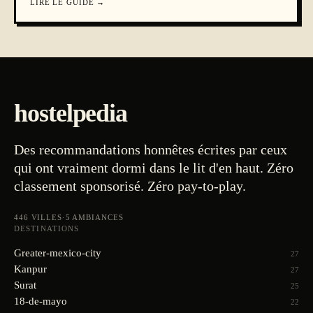
LIRE LE GUIDE
→
hostelpedia
Des recommandations honnêtes écrites par ceux
qui ont vraiment dormi dans le lit d'en haut. Zéro
classement sponsorisé. Zéro pay-to-play.
446
VILLES
·
5
AMBIANCES
DESTINATIONS
Greater-mexico-city
27
Kanpur
27
Surat
25
18-de-mayo
22