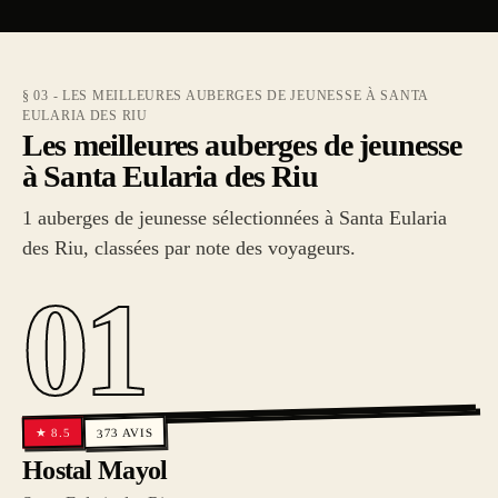
§ 03 - LES MEILLEURES AUBERGES DE JEUNESSE À SANTA
EULARIA DES RIU
Les meilleures auberges de jeunesse
à Santa Eularia des Riu
1 auberges de jeunesse sélectionnées à Santa Eularia
des Riu, classées par note des voyageurs.
01
AVIS
8.5
★
373
Hostal Mayol