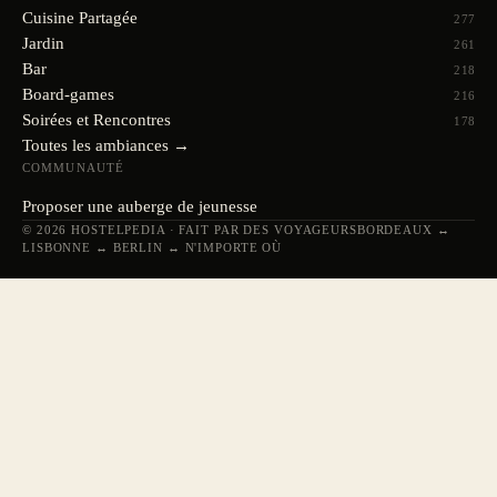
Cuisine Partagée
277
Jardin
261
Bar
218
Board-games
216
Soirées et Rencontres
178
Toutes les ambiances →
COMMUNAUTÉ
Proposer une auberge de jeunesse
© 2026 HOSTELPEDIA · FAIT PAR DES VOYAGEURS
BORDEAUX ↔
LISBONNE ↔ BERLIN ↔ N'IMPORTE OÙ