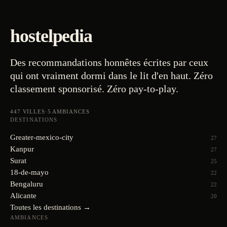
hostelpedia
Des recommandations honnêtes écrites par ceux
qui ont vraiment dormi dans le lit d'en haut. Zéro
classement sponsorisé. Zéro pay-to-play.
447
VILLES
·
5
AMBIANCES
DESTINATIONS
Greater-mexico-city
27
Kanpur
27
Surat
25
18-de-mayo
22
Bengaluru
22
Alicante
20
Toutes les destinations →
AMBIANCES