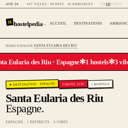
AVR '26
447 VILLES · 60 PAYS · 16 AMBIANCES
EN
FR
ES
PT
IT
H
hostelpedia
ACCUEIL
DESTINATIONS
AMBIANC
™
SANTA EULARIA DES RIU
HOME
/
ESPAGNE
/
✻
✻
ta Eularia des Riu · Espagne
1 hostels
3 vib
ESPAGNE
VÉRIFIÉ 2026
HOSTELS
·
★ DESTINATION
1
Santa Eularia des Riu
Espagne
.
ESPAGNE
·
1
DISTRICTS ·
3
VIBES