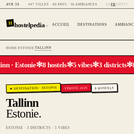
AVR '26
447 VILLES · 60 PAYS · 16 AMBIANCES
EN
FR
ES
PT
IT
H
hostelpedia
ACCUEIL
DESTINATIONS
AMBIANC
™
TALLINN
HOME
/
ESTONIE
/
✻
✻
✻
✻
inn · Estonie
8 hostels
5 vibes
3 districts
ESTONIE
VÉRIFIÉ 2026
HOSTELS
·
★ DESTINATION
8
Tallinn
Estonie
.
ESTONIE
·
3
DISTRICTS ·
5
VIBES