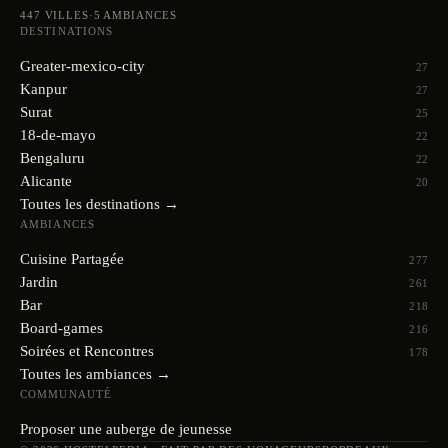
447
VILLES
·
5
AMBIANCES
DESTINATIONS
Greater-mexico-city
27
Kanpur
27
Surat
25
18-de-mayo
22
Bengaluru
22
Alicante
20
Toutes les destinations →
AMBIANCES
Cuisine Partagée
277
Jardin
261
Bar
218
Board-games
216
Soirées et Rencontres
178
Toutes les ambiances →
COMMUNAUTÉ
Proposer une auberge de jeunesse