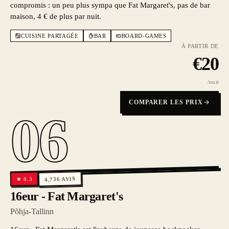
compromis : un peu plus sympa que Fat Margaret's, pas de bar
maison, 4 € de plus par nuit.
CUISINE PARTAGÉE
BAR
BOARD-GAMES
À PARTIR DE
€
20
/nuit
COMPARER LES PRIX
06
AVIS
8.3
4,736
★
16eur - Fat Margaret's
Põhja-Tallinn