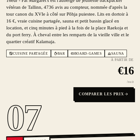
16eur - Fat Margaret's est l'auberge de jeunesse backpacker
vétéran de Tallinn, 4736 avis au compteur, nommée d'après la
tour canon du XVIe à côté sur Põhja puiestee. Lits en dortoir à
16 €, vraie cuisine partagée, sauna et petit bassin glacé en
location, et cinq minutes à pied à la fois de la place Raekoja et
du port ferry. À cheval entre les remparts de la vieille ville et le
quartier créatif Kalamaja.
CUISINE PARTAGÉE
BAR
BOARD-GAMES
SAUNA
À PARTIR DE
€
16
/nuit
COMPARER LES PRIX
07