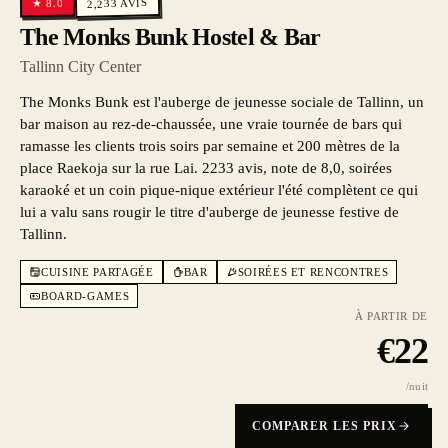
AVIS
8.0
2,233
★
The Monks Bunk Hostel & Bar
Tallinn City Center
The Monks Bunk est l'auberge de jeunesse sociale de Tallinn, un
bar maison au rez-de-chaussée, une vraie tournée de bars qui
ramasse les clients trois soirs par semaine et 200 mètres de la
place Raekoja sur la rue Lai. 2233 avis, note de 8,0, soirées
karaoké et un coin pique-nique extérieur l'été complètent ce qui
lui a valu sans rougir le titre d'auberge de jeunesse festive de
Tallinn.
CUISINE PARTAGÉE
BAR
SOIRÉES ET RENCONTRES
BOARD-GAMES
À PARTIR DE
€
22
/nuit
COMPARER LES PRIX