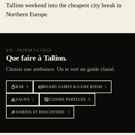
Tallinn weekend into the cheapest city break in
Northern Europe.
§ 02 - FILTRER LA VILLE
Que faire à Tallinn.
Choisis une ambiance. On te sort un guide classé.
BAR
·
8
BOARD GAMES & GAME ROOM
·
5
SAUNA
·
2
CUISINE PARTAGÉE
·
8
SOIRÉES ET RENCONTRES
·
3