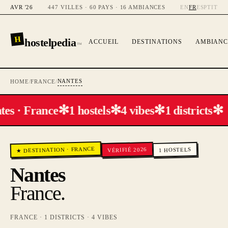
AVR '26
447 VILLES · 60 PAYS · 16 AMBIANCES
EN
FR
ES
PT
IT
H
hostelpedia
ACCUEIL
DESTINATIONS
AMBIANC
™
NANTES
HOME
/
FRANCE
/
✻
✻
✻
✻
tes · France
1 hostels
4 vibes
1 districts
FRANCE
VÉRIFIÉ 2026
HOSTELS
·
★ DESTINATION
1
Nantes
France
.
FRANCE
·
1
DISTRICTS ·
4
VIBES