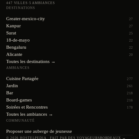
447
VILLES
·
5
AMBIANCES
DESTINATIONS
Greater-mexico-city
27
Kanpur
27
Surat
25
18-de-mayo
22
Bengaluru
22
Alicante
20
Toutes les destinations →
AMBIANCES
Cuisine Partagée
277
Jardin
261
Bar
218
Board-games
216
Soirées et Rencontres
178
Toutes les ambiances →
COMMUNAUTÉ
Proposer une auberge de jeunesse
© 2026 HOSTELPEDIA · FAIT PAR DES VOYAGEURS
BORDEAUX ↔