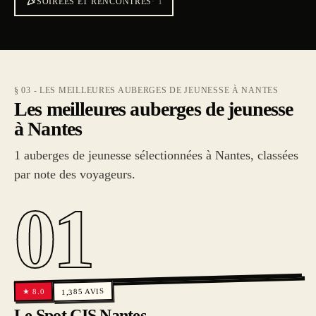
SOIRÉES ET RENCONTRES
·
1
§ 03 - LES MEILLEURES AUBERGES DE JEUNESSE À NANTES
Les meilleures auberges de jeunesse
à Nantes
1 auberges de jeunesse sélectionnées à Nantes, classées
par note des voyageurs.
01
AVIS
8.0
1,385
★
Le Spot CIS Nantes