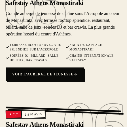
05
Safestay Athens Monastiraki
Grande auberge de jeunesse de chaîne sous l'Acropole au coeur
de Monastiraki, avec terrasse rooftop splendide, restaurant,
billard, salle de jeux, soirées DJ et bar crawls. La plus grande
opération hostel du centre d'Athènes.
TERRASSE ROOFTOP AVEC VUE
2 MIN DE LA PLACE
SPLENDIDE SUR L'ACROPOLE
MONASTIRAKI
SOIRÉES DJ, BILLARD, SALLE
CHAÎNE INTERNATIONALE
DE JEUX, BAR CRAWLS
SAFESTAY
VOIR L'AUBERGE DE JEUNESSE
06
06
AVIS
7.7
2,810
★
Safestay Athens Monastiraki