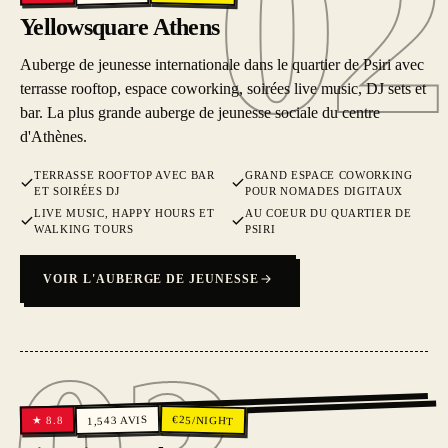
02
Yellowsquare Athens
Auberge de jeunesse internationale dans le quartier de Psiri avec
terrasse rooftop, espace coworking, soirées live music, DJ sets et
bar. La plus grande auberge de jeunesse sociale du centre
d'Athènes.
TERRASSE ROOFTOP AVEC BAR
GRAND ESPACE COWORKING
ET SOIRÉES DJ
POUR NOMADES DIGITAUX
LIVE MUSIC, HAPPY HOURS ET
AU COEUR DU QUARTIER DE
WALKING TOURS
PSIRI
VOIR L'AUBERGE DE JEUNESSE
03
€
AVIS
25
/NIGHT
8.8
1,543
★