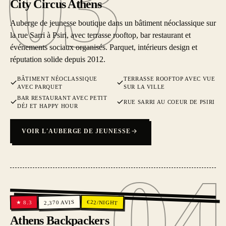
03
City Circus Athens
Auberge de jeunesse boutique dans un bâtiment néoclassique sur
la rue Sarri à Psiri, avec terrasse rooftop, bar restaurant et
événements sociaux organisés. Parquet, intérieurs design et
réputation solide depuis 2012.
BÂTIMENT NÉOCLASSIQUE
TERRASSE ROOFTOP AVEC VUE
AVEC PARQUET
SUR LA VILLE
BAR RESTAURANT AVEC PETIT
RUE SARRI AU COEUR DE PSIRI
DÉJ ET HAPPY HOUR
VOIR L'AUBERGE DE JEUNESSE
04
04
€
AVIS
22
/NIGHT
8.3
2,370
★
Athens Backpackers