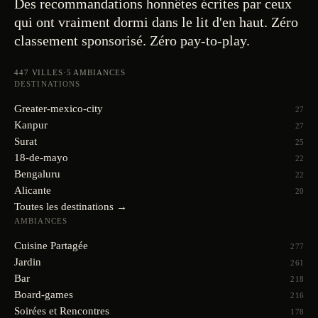
Des recommandations honnêtes écrites par ceux
qui ont vraiment dormi dans le lit d'en haut. Zéro
classement sponsorisé. Zéro pay-to-play.
447
VILLES
·
5
AMBIANCES
DESTINATIONS
Greater-mexico-city
27
Kanpur
27
Surat
25
18-de-mayo
22
Bengaluru
22
Alicante
20
Toutes les destinations →
AMBIANCES
Cuisine Partagée
277
Jardin
261
Bar
218
Board-games
216
Soirées et Rencontres
178