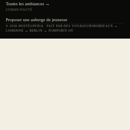
Toutes les ambiances →
COMMUNAUTÉ
Proposer une auberge de jeunesse
© 2026 HOSTELPEDIA · FAIT PAR DES VOYAGEURS
BORDEAUX ↔
LISBONNE ↔ BERLIN ↔ N'IMPORTE OÙ