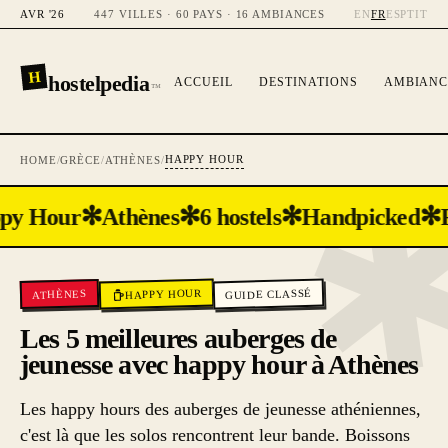
AVR '26
447 VILLES · 60 PAYS · 16 AMBIANCES
EN
FR
ES
PT
IT
H
hostelpedia
ACCUEIL
DESTINATIONS
AMBIANC
™
HAPPY HOUR
HOME
/
GRÈCE
/
ATHÈNES
/
✻
✻
✻
✻
py Hour
Athènes
6 hostels
Handpicked
R
HAPPY HOUR
GUIDE CLASSÉ
ATHÈNES
Les 5 meilleures auberges de
jeunesse avec happy hour à Athènes
Les happy hours des auberges de jeunesse athéniennes,
c'est là que les solos rencontrent leur bande. Boissons