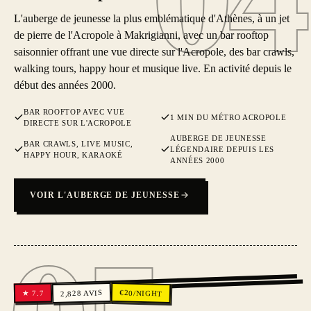
L'auberge de jeunesse la plus emblématique d'Athènes, à un jet
de pierre de l'Acropole à Makrigianni, avec un bar rooftop
saisonnier offrant une vue directe sur l'Acropole, des bar crawls,
walking tours, happy hour et musique live. En activité depuis le
début des années 2000.
BAR ROOFTOP AVEC VUE
1 MIN DU MÉTRO ACROPOLE
DIRECTE SUR L'ACROPOLE
AUBERGE DE JEUNESSE
BAR CRAWLS, LIVE MUSIC,
LÉGENDAIRE DEPUIS LES
HAPPY HOUR, KARAOKÉ
ANNÉES 2000
VOIR L'AUBERGE DE JEUNESSE
05
€
AVIS
20
/NIGHT
7.7
2,828
★