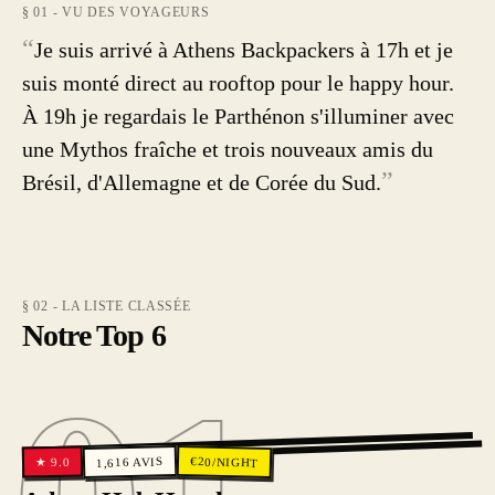
§ 01 - VU DES VOYAGEURS
“
Je suis arrivé à Athens Backpackers à 17h et je
suis monté direct au rooftop pour le happy hour.
À 19h je regardais le Parthénon s'illuminer avec
une Mythos fraîche et trois nouveaux amis du
”
Brésil, d'Allemagne et de Corée du Sud.
§ 02 - LA LISTE CLASSÉE
Notre Top 6
01
€
AVIS
20
/NIGHT
9.0
1,616
★