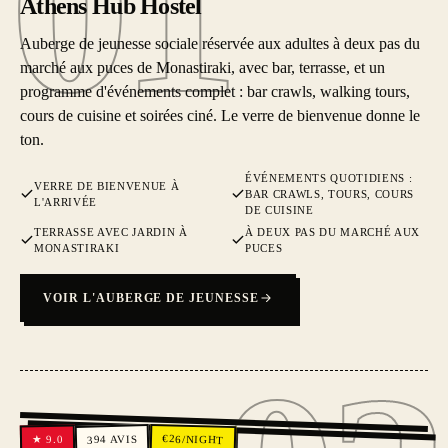
01
Athens Hub Hostel
Auberge de jeunesse sociale réservée aux adultes à deux pas du
marché aux puces de Monastiraki, avec bar, terrasse, et un
programme d'événements complet : bar crawls, walking tours,
cours de cuisine et soirées ciné. Le verre de bienvenue donne le
ton.
ÉVÉNEMENTS QUOTIDIENS :
VERRE DE BIENVENUE À
BAR CRAWLS, TOURS, COURS
L'ARRIVÉE
DE CUISINE
TERRASSE AVEC JARDIN À
À DEUX PAS DU MARCHÉ AUX
MONASTIRAKI
PUCES
VOIR L'AUBERGE DE JEUNESSE
02
€
AVIS
26
/NIGHT
9.0
★
394