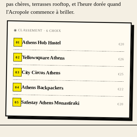
pas chères, terrasses rooftop, et l'heure dorée quand
l'Acropole commence à briller.
◉ CLASSEMENT · 6 CHOIX
Athens Hub Hostel
01
€20
Yellowsquare Athens
02
€26
City Circus Athens
03
€25
Athens Backpackers
04
€22
Safestay Athens Monastiraki
05
€20