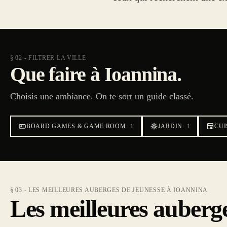
§ 02 - FILTRER LA VILLE
Que faire à Ioannina.
Choisis une ambiance. On te sort un guide classé.
BOARD GAMES & GAME ROOM
·
1
JARDIN
·
1
CUI
§ 03 - LES MEILLEURES AUBERGES DE JEUNESSE À IOANNINA
Les meilleures auberg