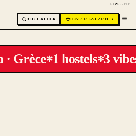
EN
FR
ES
PT
IT
RECHERCHER
OUVRIR LA CARTE
 · Grèce
1 hostels
3 vibe
✻
✻