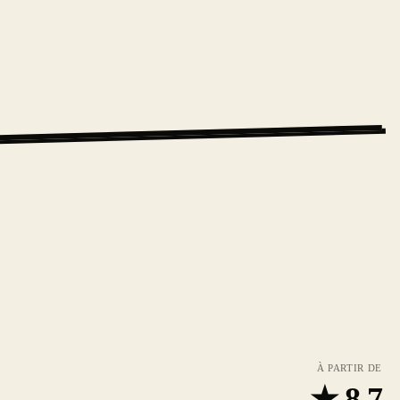
À PARTIR DE
★
8.7