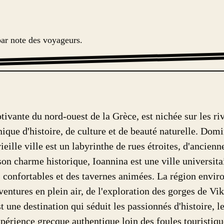
par note des voyageurs.
ptivante du nord-ouest de la Grèce, est nichée sur les r
ique d'histoire, de culture et de beauté naturelle. Dom
vieille ville est un labyrinthe de rues étroites, d'ancie
 son charme historique, Ioannina est une ville universi
s confortables et des tavernes animées. La région enviro
entures en plein air, de l'exploration des gorges de Viko
 une destination qui séduit les passionnés d'histoire, l
périence grecque authentique loin des foules touristiqu