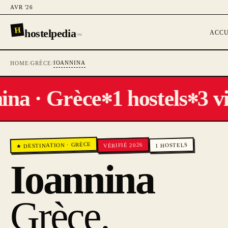
AVR '26
H
hostelpedia
ACCU
™
IOANNINA
HOME
/
GRÈCE
/
ina · Grèce
1 hostels
3 vi
✻
✻
GRÈCE
VÉRIFIÉ 2026
·
HOSTELS
★ DESTINATION
1
Ioannina
Grèce
.