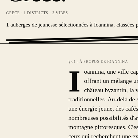
GRÈCE
·
1
DISTRICTS ·
3
VIBES
1 auberges de jeunesse sélectionnées à Ioannina, classées 
§ 01 - À PROPOS DE IOANNINA
I
oannina, une ville ca
offrant un mélange un
château byzantin, la 
traditionnelles. Au-delà de
une énergie jeune, des café
nombreuses possibilités d'av
montagne pittoresques. C'est
ceux qui recherchent une ex