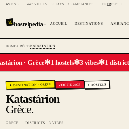
AVR '26
447 VILLES · 60 PAYS · 16 AMBIANCES
EN
FR
ES
PT
IT
H
hostelpedia
ACCUEIL
DESTINATIONS
AMBIANC
™
KATASTÁRION
HOME
/
GRÈCE
/
✻
✻
✻
astárion · Grèce
1 hostels
3 vibes
1 district
GRÈCE
VÉRIFIÉ 2026
·
HOSTELS
★ DESTINATION
1
Katastárion
Grèce
.
GRÈCE
·
1
DISTRICTS ·
3
VIBES