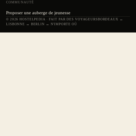
COMMUNAUTÉ
Proposer une auberge de jeunesse
© 2026 HOSTELPEDIA · FAIT PAR DES VOYAGEURS
BORDEAUX ↔
LISBONNE ↔ BERLIN ↔ N'IMPORTE OÙ