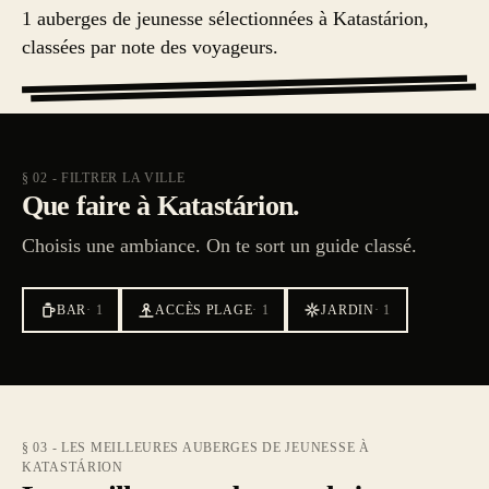
1 auberges de jeunesse sélectionnées à Katastárion,
classées par note des voyageurs.
§ 02 - FILTRER LA VILLE
Que faire à Katastárion.
Choisis une ambiance. On te sort un guide classé.
BAR
·
1
ACCÈS PLAGE
·
1
JARDIN
·
1
§ 03 - LES MEILLEURES AUBERGES DE JEUNESSE À
KATASTÁRION