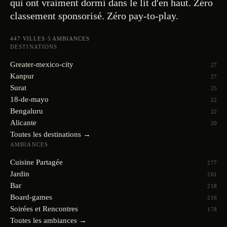
qui ont vraiment dormi dans le lit d'en haut. Zéro
classement sponsorisé. Zéro pay-to-play.
447
VILLES
·
5
AMBIANCES
DESTINATIONS
Greater-mexico-city
27
Kanpur
27
Surat
25
18-de-mayo
22
Bengaluru
22
Alicante
20
Toutes les destinations →
AMBIANCES
Cuisine Partagée
277
Jardin
261
Bar
218
Board-games
216
Soirées et Rencontres
178
Toutes les ambiances →