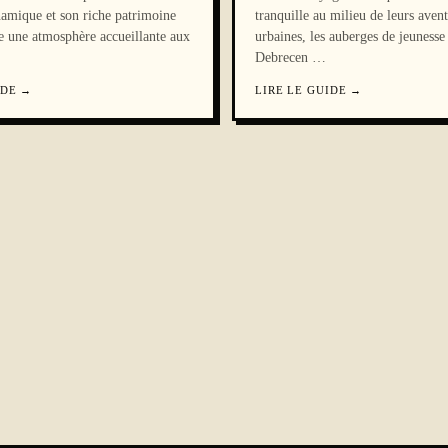
namique et son riche patrimoine
tranquille au milieu de leurs aven
re une atmosphère accueillante aux
urbaines, les auberges de jeunesse
Debrecen
…
IDE
→
LIRE LE GUIDE
→