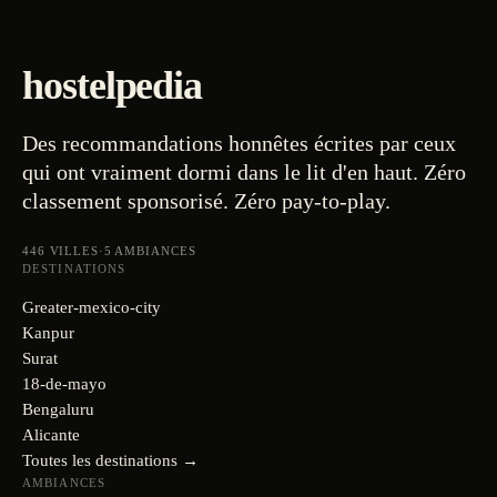
hostelpedia
Des recommandations honnêtes écrites par ceux
qui ont vraiment dormi dans le lit d'en haut. Zéro
classement sponsorisé. Zéro pay-to-play.
446
VILLES
·
5
AMBIANCES
DESTINATIONS
Greater-mexico-city
Kanpur
Surat
18-de-mayo
Bengaluru
Alicante
Toutes les destinations →
AMBIANCES