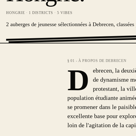
HONGRIE
·
1
DISTRICTS ·
5
VIBES
2 auberges de jeunesse sélectionnées à Debrecen, classées
§ 01 - À PROPOS DE DEBRECEN
D
ebrecen, la deuxi
de dynamisme mod
protestant, la vi
population étudiante animée
se promener dans le paisibl
excellente base pour explor
loin de l'agitation de la capi