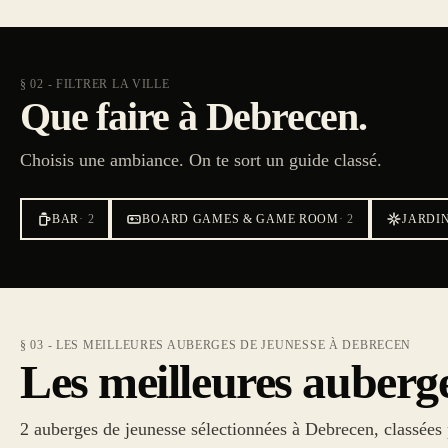
§ 02 - FILTRER LA VILLE
Que faire à Debrecen.
Choisis une ambiance. On te sort un guide classé.
BAR
·
2
BOARD GAMES & GAME ROOM
·
2
JARDI
§ 03 - LES MEILLEURES AUBERGES DE JEUNESSE À DEBRECEN
Les meilleures auberg
2 auberges de jeunesse sélectionnées à Debrecen, classées