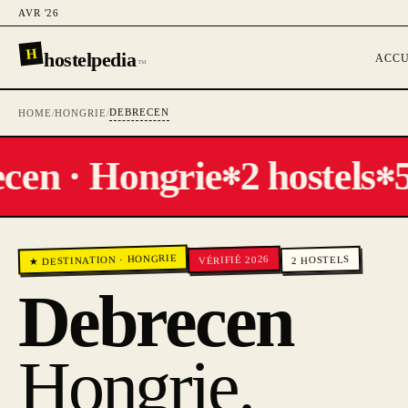
AVR '26
H
hostelpedia
ACCU
™
DEBRECEN
HOME
/
HONGRIE
/
en · Hongrie
2 hostels
5
✻
✻
HONGRIE
VÉRIFIÉ 2026
HOSTELS
·
★ DESTINATION
2
Debrecen
Hongrie
.