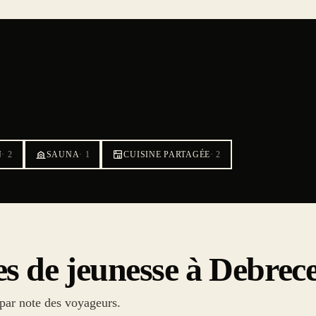
N
·
2
SAUNA
·
1
CUISINE PARTAGÉE
·
2
es de jeunesse à Debrec
 par note des voyageurs.