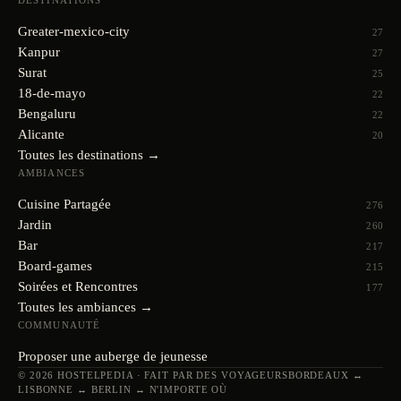
DESTINATIONS
Greater-mexico-city
27
Kanpur
27
Surat
25
18-de-mayo
22
Bengaluru
22
Alicante
20
Toutes les destinations →
AMBIANCES
Cuisine Partagée
276
Jardin
260
Bar
217
Board-games
215
Soirées et Rencontres
177
Toutes les ambiances →
COMMUNAUTÉ
Proposer une auberge de jeunesse
© 2026 HOSTELPEDIA · FAIT PAR DES VOYAGEURS
BORDEAUX ↔
LISBONNE ↔ BERLIN ↔ N'IMPORTE OÙ