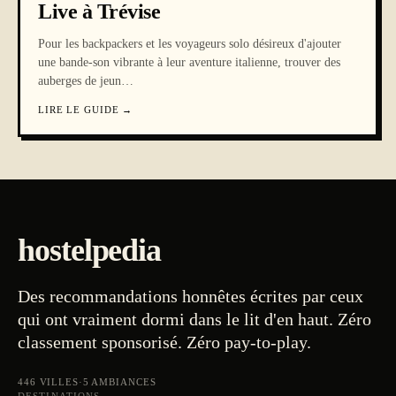
Live à Trévise
Pour les backpackers et les voyageurs solo désireux d'ajouter
une bande-son vibrante à leur aventure italienne, trouver des
auberges de jeun
…
LIRE LE GUIDE
→
hostelpedia
Des recommandations honnêtes écrites par ceux
qui ont vraiment dormi dans le lit d'en haut. Zéro
classement sponsorisé. Zéro pay-to-play.
446
VILLES
·
5
AMBIANCES