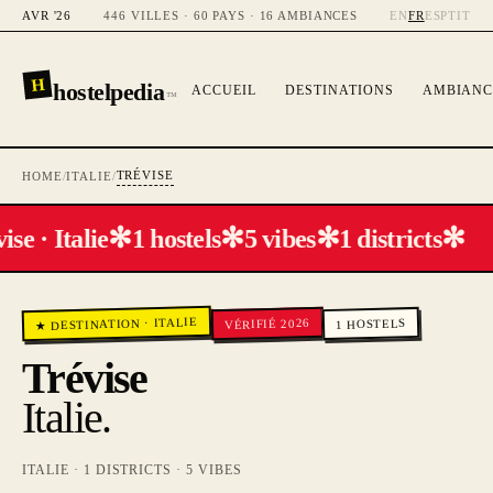
AVR '26
446 VILLES · 60 PAYS · 16 AMBIANCES
EN
FR
ES
PT
IT
H
hostelpedia
ACCUEIL
DESTINATIONS
AMBIANC
™
TRÉVISE
HOME
/
ITALIE
/
✻
✻
✻
✻
ise · Italie
1 hostels
5 vibes
1 districts
ITALIE
VÉRIFIÉ 2026
·
HOSTELS
★ DESTINATION
1
Trévise
Italie
.
ITALIE
·
1
DISTRICTS ·
5
VIBES