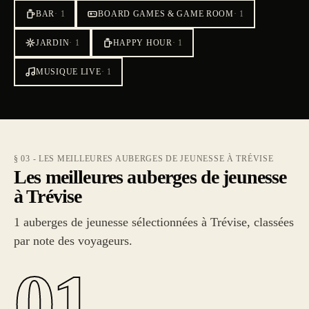
BAR
·
1
BOARD GAMES & GAME ROOM
·
1
JARDIN
·
1
HAPPY HOUR
·
1
MUSIQUE LIVE
·
1
§ 03 - LES MEILLEURES AUBERGES DE JEUNESSE À TRÉVISE
Les meilleures auberges de jeunesse
à Trévise
1 auberges de jeunesse sélectionnées à Trévise, classées
par note des voyageurs.
01