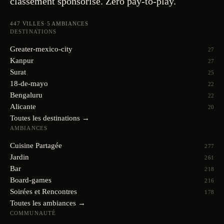
classement sponsorisé. Zéro pay-to-play.
447
VILLES
·
5
AMBIANCES
DESTINATIONS
Greater-mexico-city
27
Kanpur
27
Surat
25
18-de-mayo
22
Bengaluru
22
Alicante
20
Toutes les destinations →
AMBIANCES
Cuisine Partagée
277
Jardin
261
Bar
218
Board-games
216
Soirées et Rencontres
178
Toutes les ambiances →
COMMUNAUTÉ