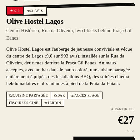
AVIS
9.0
★
993
Olive Hostel Lagos
Centro Histórico, Rua da Oliveira, two blocks behind Praça Gil
Eanes
Olive Hostel Lagos est l'auberge de jeunesse conviviale et vécue
du centre de Lagos (9,0 sur 993 avis), installée sur la Rua da
Oliveira, deux rues derrière la Praça Gil Eanes. Animaux
acceptés, avec un bar dans le patio coloré, une cuisine partagée
entièrement équipée, des installations BBQ, des soirées cinéma
hebdomadaires et dix minutes à pied de la Praia da Batata.
CUISINE PARTAGÉE
BAR
ACCÈS PLAGE
SOIRÉES CINÉ
JARDIN
À PARTIR DE
€
27
/nuit