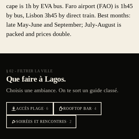
cape is 1h by EVA bus. Faro airport (FAO) is 1h45
by bus, Lisbon 3h45 by direct train. Best months:
late May-June and September; July-August is
packed and prices double.
§ 02 - FILTRER LA VILLE
Que faire à Lagos.
Choisis une ambiance. On te sort un guide classé.
ACCÈS PLAGE
·
6
ROOFTOP BAR
·
4
SOIRÉES ET RENCONTRES
·
2