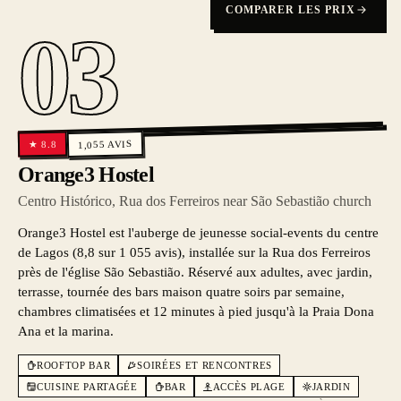
COMPARER LES PRIX
03
AVIS
8.8
1,055
★
Orange3 Hostel
Centro Histórico, Rua dos Ferreiros near São Sebastião church
Orange3 Hostel est l'auberge de jeunesse social-events du centre
de Lagos (8,8 sur 1 055 avis), installée sur la Rua dos Ferreiros
près de l'église São Sebastião. Réservé aux adultes, avec jardin,
terrasse, tournée des bars maison quatre soirs par semaine,
chambres climatisées et 12 minutes à pied jusqu'à la Praia Dona
Ana et la marina.
ROOFTOP BAR
SOIRÉES ET RENCONTRES
CUISINE PARTAGÉE
BAR
ACCÈS PLAGE
JARDIN