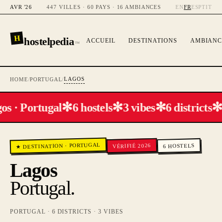
AVR '26
447 VILLES · 60 PAYS · 16 AMBIANCES
EN
FR
ES
PT
IT
H
hostelpedia
ACCUEIL
DESTINATIONS
AMBIANC
™
LAGOS
HOME
/
PORTUGAL
/
✻
✻
✻
✻
s · Portugal
6 hostels
3 vibes
6 districts
PORTUGAL
VÉRIFIÉ 2026
HOSTELS
·
★ DESTINATION
6
Lagos
Portugal
.
PORTUGAL
·
6
DISTRICTS ·
3
VIBES