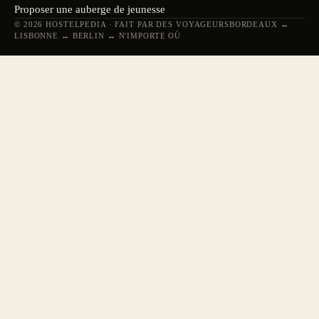
Proposer une auberge de jeunesse
© 2026 HOSTELPEDIA · FAIT PAR DES VOYAGEURS
BORDEAUX ↔
LISBONNE ↔ BERLIN ↔ N'IMPORTE OÙ