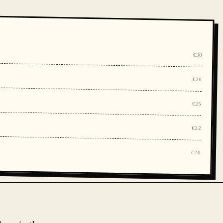
€30
€26
€25
€22
€20