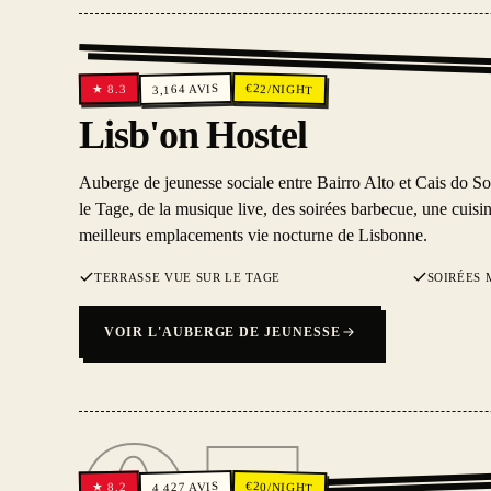
€
AVIS
22
/NIGHT
8.3
3,164
★
Lisb'on Hostel
Auberge de jeunesse sociale entre Bairro Alto et Cais do So
le Tage, de la musique live, des soirées barbecue, une cuisin
meilleurs emplacements vie nocturne de Lisbonne.
TERRASSE VUE SUR LE TAGE
SOIRÉES 
VOIR L'AUBERGE DE JEUNESSE
€
AVIS
20
/NIGHT
8.2
4,427
★