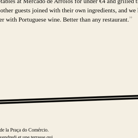
tables at Mercado de Arroios for under €4 and grilled 
her guests joined with their own ingredients, and we 
”
 with Portuguese wine. Better than any restaurant.
de la Praça do Comércio.
endredi et une terrasse qui