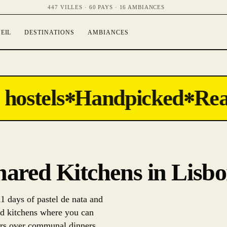
447 VILLES · 60 PAYS · 16 AMBIANCES
EIL
DESTINATIONS
AMBIANCES
hostels
Handpicked
Real
✻
✻
Shared Kitchens in Lisb
1 days of pastel de nata and
ed kitchens where you can
ers over communal dinners.