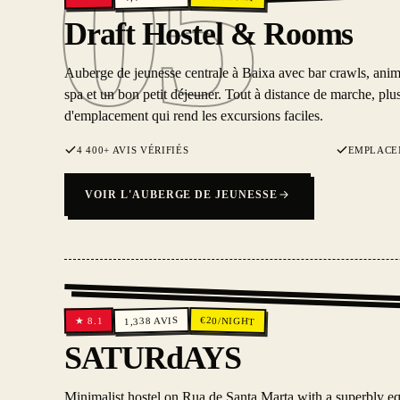
05
05
Draft Hostel & Rooms
Auberge de jeunesse centrale à Baixa avec bar crawls, anim
spa et un bon petit déjeuner. Tout à distance de marche, plus
d'emplacement qui rend les excursions faciles.
4 400+ AVIS VÉRIFIÉS
EMPLACE
VOIR L'AUBERGE DE JEUNESSE
€
AVIS
20
/NIGHT
8.1
1,338
★
SATURdAYS
Minimalist hostel on Rua de Santa Marta with a superbly e