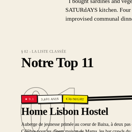
“
I bought sardines and vege
SATURdAYS kitchen. Four ot
improvised communal dinner
§ 02 - LA LISTE CLASSÉE
Notre Top 11
01
€
AVIS
30
/NIGHT
9.1
3,601
★
01
Home Lisbon Hostel
Auberge de jeunesse primée au coeur de Baixa, à deux pas 
Célèbre pour les dîners maison de Mama, les bar crawls du v