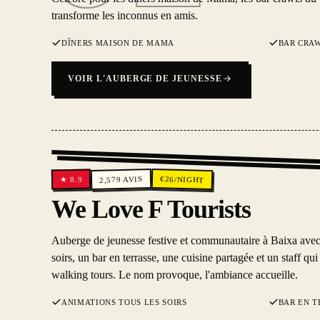
transforme les inconnus en amis.
DÎNERS MAISON DE MAMA
BAR CRA
VOIR L'AUBERGE DE JEUNESSE
€
AVIS
26
/NIGHT
8.9
2,579
★
We Love F Tourists
Auberge de jeunesse festive et communautaire à Baixa avec 
soirs, un bar en terrasse, une cuisine partagée et un staff qu
walking tours. Le nom provoque, l'ambiance accueille.
ANIMATIONS TOUS LES SOIRS
BAR EN T