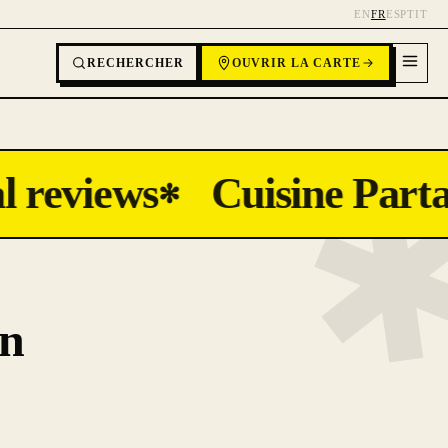
EN
FR
ES
PT
IT
RECHERCHER
OUVRIR LA CARTE
 reviews
Cuisine Parta
✻
on