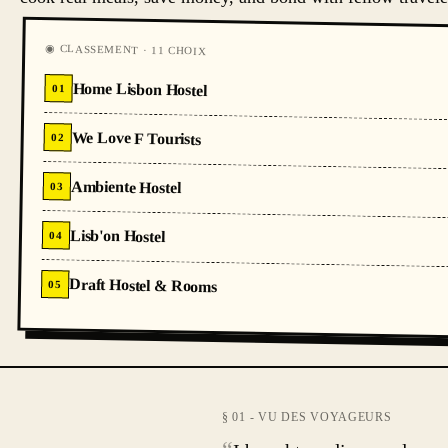
◉ CLASSEMENT · 11 CHOIX
Home Lisbon Hostel
01
We Love F Tourists
02
Ambiente Hostel
03
Lisb'on Hostel
04
Draft Hostel & Rooms
05
§ 01 - VU DES VOYAGEURS