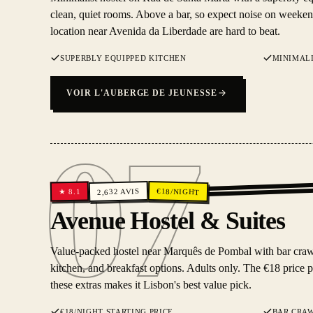
clean, quiet rooms. Above a bar, so expect noise on weeken
location near Avenida da Liberdade are hard to beat.
SUPERBLY EQUIPPED KITCHEN
MINIMALI
VOIR L'AUBERGE DE JEUNESSE
07
€
AVIS
18
/NIGHT
8.1
2,632
★
07
Avenue Hostel & Suites
Value-packed hostel near Marquês de Pombal with bar crawl
kitchen, and breakfast options. Adults only. The €18 price p
these extras makes it Lisbon's best value pick.
€18/NIGHT STARTING PRICE
BAR CRA