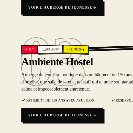
VOIR L'AUBERGE DE JEUNESSE
03
€
AVIS
25
/NIGHT
8.7
1,299
★
03
Ambiente Hostel
Auberge de jeunesse boutique dans un bâtiment de 150 ans 
d'origine, une salle de jeux et un staff qui te prête son para
calme et impeccablement entretenue.
BÂTIMENT DE 150 ANS AVEC AZULEJOS
RÉSERVÉ 
VOIR L'AUBERGE DE JEUNESSE