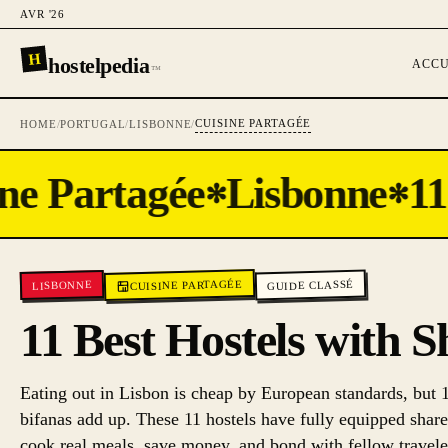
AVR '26
H
hostelpedia
ACCU
™
CUISINE PARTAGÉE
HOME
/
PORTUGAL
/
LISBONNE
/
e Partagée
Lisbonne
11 
✻
✻
CUISINE PARTAGÉE
GUIDE CLASSÉ
LISBONNE
11 Best Hostels with 
Eating out in Lisbon is cheap by European standards, but 1
bifanas add up. These 11 hostels have fully equipped shar
cook real meals, save money, and bond with fellow travel