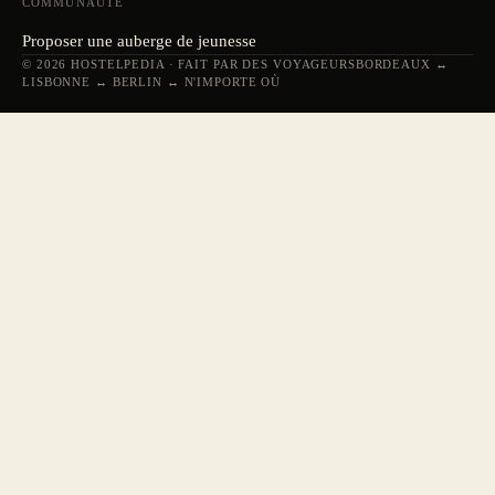
COMMUNAUTÉ
Proposer une auberge de jeunesse
© 2026 HOSTELPEDIA · FAIT PAR DES VOYAGEURS
BORDEAUX ↔
LISBONNE ↔ BERLIN ↔ N'IMPORTE OÙ