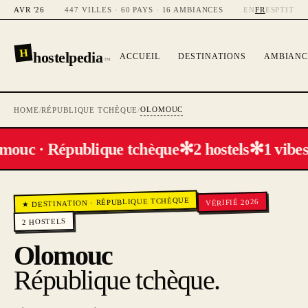
AVR '26
447 VILLES · 60 PAYS · 16 AMBIANCES
EN
FR
ES
PT
IT
H
hostelpedia
ACCUEIL
DESTINATIONS
AMBIANC
™
OLOMOUC
HOME
/
RÉPUBLIQUE TCHÈQUE
/
✻
✻
mouc · République tchèque
2 hostels
1 vibes
RÉPUBLIQUE TCHÈQUE
VÉRIFIÉ 2026
·
★ DESTINATION
HOSTELS
2
Olomouc
République tchèque
.