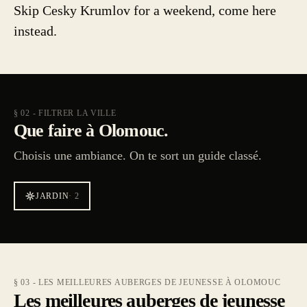
Skip Cesky Krumlov for a weekend, come here
instead.
§ 02 - FILTRER LA VILLE
Que faire à Olomouc.
Choisis une ambiance. On te sort un guide classé.
JARDIN
·
2
§ 03 - LES MEILLEURES AUBERGES DE JEUNESSE À OLOMOUC
Les meilleures auberges de jeunesse