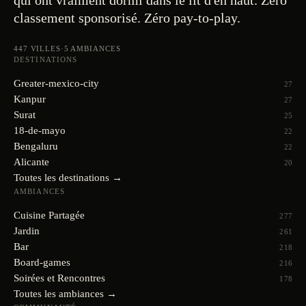
qui ont vraiment dormi dans le lit d'en haut. Zéro
classement sponsorisé. Zéro pay-to-play.
447
VILLES
·
5
AMBIANCES
DESTINATIONS
Greater-mexico-city
27
Kanpur
27
Surat
25
18-de-mayo
22
Bengaluru
22
Alicante
20
Toutes les destinations →
AMBIANCES
Cuisine Partagée
277
Jardin
261
Bar
218
Board-games
216
Soirées et Rencontres
178
Toutes les ambiances →