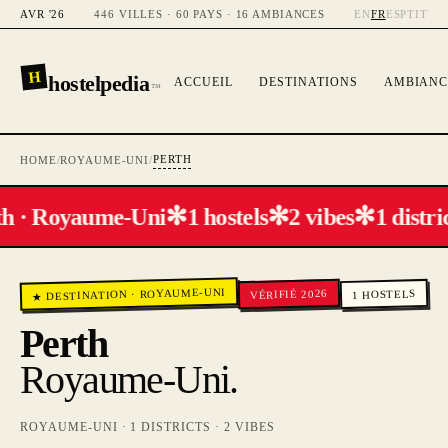
AVR '26
446 VILLES · 60 PAYS · 16 AMBIANCES
EN
FR
ES
PT
IT
H
hostelpedia
ACCUEIL
DESTINATIONS
AMBIANC
™
PERTH
HOME
/
ROYAUME-UNI
/
✻
✻
✻
th · Royaume-Uni
1 hostels
2 vibes
1 distri
ROYAUME-UNI
VÉRIFIÉ 2026
HOSTELS
·
★ DESTINATION
1
Perth
Royaume-Uni
.
ROYAUME-UNI
·
1
DISTRICTS ·
2
VIBES