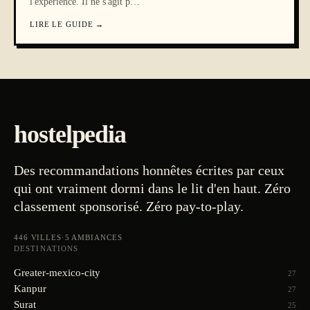
l'expérience. Il ne s'agit p
…
LIRE LE GUIDE
→
hostelpedia
Des recommandations honnêtes écrites par ceux
qui ont vraiment dormi dans le lit d'en haut. Zéro
classement sponsorisé. Zéro pay-to-play.
446
VILLES
·
5
AMBIANCES
DESTINATIONS
Greater-mexico-city
27
Kanpur
27
Surat
25