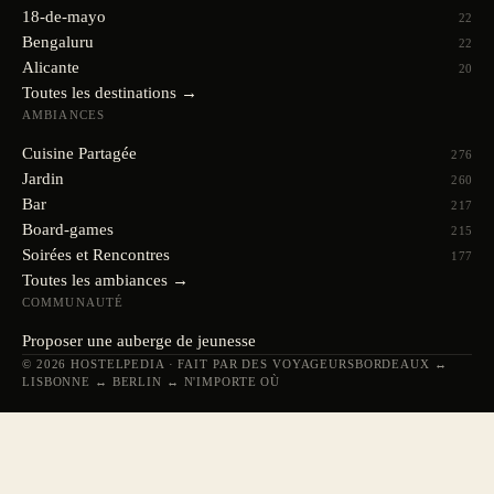
18-de-mayo
22
Bengaluru
22
Alicante
20
Toutes les destinations →
AMBIANCES
Cuisine Partagée
276
Jardin
260
Bar
217
Board-games
215
Soirées et Rencontres
177
Toutes les ambiances →
COMMUNAUTÉ
Proposer une auberge de jeunesse
© 2026 HOSTELPEDIA · FAIT PAR DES VOYAGEURS
BORDEAUX ↔
LISBONNE ↔ BERLIN ↔ N'IMPORTE OÙ