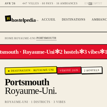
AVR '26
447 VILLES · 60 PAYS · 16 AMBIANCES
EN
FR
ES
PT
IT
H
hostelpedia
ACCUEIL
DESTINATIONS
AMBIANC
™
PORTSMOUTH
HOME
/
ROYAUME-UNI
/
✻
✻
✻
tsmouth · Royaume-Uni
2 hostels
3 vibes
1
ROYAUME-UNI
VÉRIFIÉ 2026
HOSTELS
·
★ DESTINATION
2
Portsmouth
Royaume-Uni
.
ROYAUME-UNI
·
1
DISTRICTS ·
3
VIBES