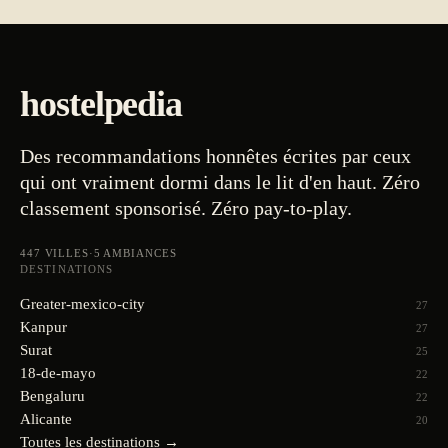
hostelpedia
Des recommandations honnêtes écrites par ceux
qui ont vraiment dormi dans le lit d'en haut. Zéro
classement sponsorisé. Zéro pay-to-play.
447
VILLES
·
5
AMBIANCES
DESTINATIONS
Greater-mexico-city
27
Kanpur
27
Surat
25
18-de-mayo
22
Bengaluru
22
Alicante
20
Toutes les destinations →