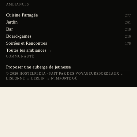
AMBIANCES
Cuisine Partagée
277
Jardin
261
Bar
218
Board-games
216
Soirées et Rencontres
178
Toutes les ambiances →
COMMUNAUTÉ
Proposer une auberge de jeunesse
© 2026 HOSTELPEDIA · FAIT PAR DES VOYAGEURS
BORDEAUX ↔
LISBONNE ↔ BERLIN ↔ N'IMPORTE OÙ