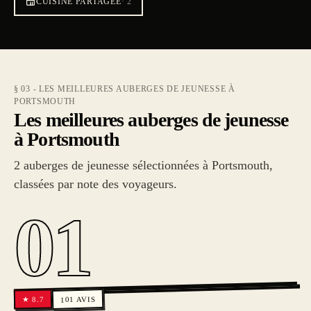
CUISINE PARTAGÉE
·
2
§ 03 - LES MEILLEURES AUBERGES DE JEUNESSE À
PORTSMOUTH
Les meilleures auberges de jeunesse
à Portsmouth
2 auberges de jeunesse sélectionnées à Portsmouth,
classées par note des voyageurs.
01
AVIS
8.7
★
101