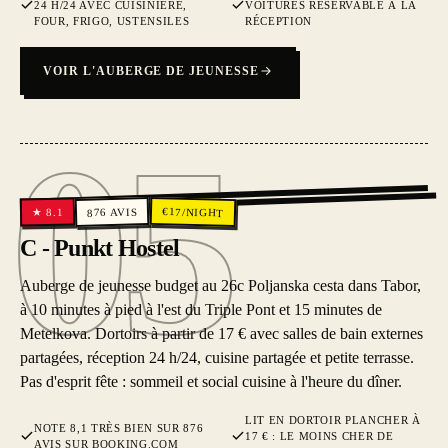
24 H/24 AVEC CUISINIÈRE,
VOITURES RÉSERVABLE À LA
FOUR, FRIGO, USTENSILES
RÉCEPTION
VOIR L'AUBERGE DE JEUNESSE
05
05
€
AVIS
17
/NIGHT
8.1
★
876
C - Punkt Hostel
Auberge de jeunesse budget au 26c Poljanska cesta dans Tabor,
à 10 minutes à pied à l'est du Triple Pont et 15 minutes de
Metelkova. Dortoirs à partir de 17 € avec salles de bain externes
partagées, réception 24 h/24, cuisine partagée et petite terrasse.
Pas d'esprit fête : sommeil et social cuisine à l'heure du dîner.
LIT EN DORTOIR PLANCHER À
NOTE 8,1 TRÈS BIEN SUR 876
17 € : LE MOINS CHER DE
AVIS SUR BOOKING.COM