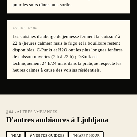
pour les soirs dîner-puis-sortie.
ASTUCE Nº
04
Les cuisines d'auberge de jeunesse ferment la 'cuisson' à
22 h (heures calmes) mais le frigo et la bouilloire restent
disponibles. C-Punkt et H2O ont les plus longues fenêtres
de cuisson ouvertes (7 h à 22 h) ; Dežnik est
techniquement 24 h/24 mais dans la pratique respecte les
heures calmes à cause des voisins résidentiels.
§ 04 - AUTRES AMBIANCES
D'autres ambiances à Ljubljana
BAR
VISITES GUIDÉES
HAPPY HOUR