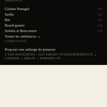
AMBIANCES
Cuisine Partagée
277
Jardin
261
Bar
218
Board-games
216
Soirées et Rencontres
178
Toutes les ambiances →
COMMUNAUTÉ
Proposer une auberge de jeunesse
© 2026 HOSTELPEDIA · FAIT PAR DES VOYAGEURS
BORDEAUX ↔
LISBONNE ↔ BERLIN ↔ N'IMPORTE OÙ