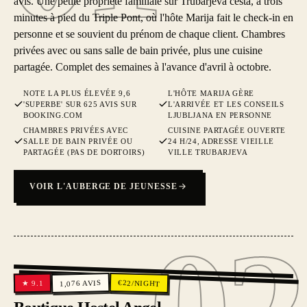
avis. Une petite propriété familiale sur Trubarjeva cesta, à trois
minutes à pied du Triple Pont, où l'hôte Marija fait le check-in en
personne et se souvient du prénom de chaque client. Chambres
privées avec ou sans salle de bain privée, plus une cuisine
partagée. Complet des semaines à l'avance d'avril à octobre.
NOTE LA PLUS ÉLEVÉE 9,6
L'HÔTE MARIJA GÈRE
'SUPERBE' SUR 625 AVIS SUR
L'ARRIVÉE ET LES CONSEILS
BOOKING.COM
LJUBLJANA EN PERSONNE
CHAMBRES PRIVÉES AVEC
CUISINE PARTAGÉE OUVERTE
SALLE DE BAIN PRIVÉE OU
24 H/24, ADRESSE VIEILLE
PARTAGÉE (PAS DE DORTOIRS)
VILLE TRUBARJEVA
VOIR L'AUBERGE DE JEUNESSE
02
€
AVIS
22
/NIGHT
9.1
1,076
★