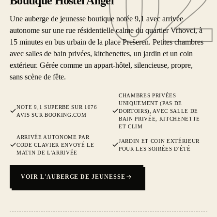
02
Boutique Hostel Angel
Une auberge de jeunesse boutique notée 9,1 avec arrivée
autonome sur une rue résidentielle calme du quartier Vrhovci, à
15 minutes en bus urbain de la place Prešeren. Petites chambres
avec salles de bain privées, kitchenettes, un jardin et un coin
extérieur. Gérée comme un appart-hôtel, silencieuse, propre,
sans scène de fête.
CHAMBRES PRIVÉES
UNIQUEMENT (PAS DE
NOTE 9,1 SUPERBE SUR 1076
DORTOIRS), AVEC SALLE DE
AVIS SUR BOOKING.COM
BAIN PRIVÉE, KITCHENETTE
ET CLIM
ARRIVÉE AUTONOME PAR
JARDIN ET COIN EXTÉRIEUR
CODE CLAVIER ENVOYÉ LE
POUR LES SOIRÉES D'ÉTÉ
MATIN DE L'ARRIVÉE
VOIR L'AUBERGE DE JEUNESSE