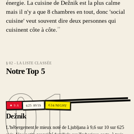
énergie. La cuisine de Dežnik est la plus calme
mais il n'y a que 8 chambres en tout, donc 'social
cuisine' veut souvent dire deux personnes qui
”
cuisinent côte à côte.
§ 02 - LA LISTE CLASSÉE
Notre Top 5
01
01
€
AVIS
24
/NIGHT
9.6
★
625
Dežnik
L'hébergement le mieux noté de Ljubljana à 9,6 sur 10 sur 625