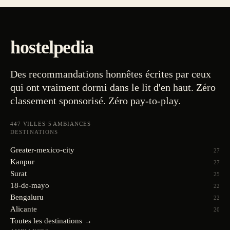
hostelpedia
Des recommandations honnêtes écrites par ceux
qui ont vraiment dormi dans le lit d'en haut. Zéro
classement sponsorisé. Zéro pay-to-play.
447
VILLES
·
5
AMBIANCES
DESTINATIONS
Greater-mexico-city
27
Kanpur
27
Surat
25
18-de-mayo
22
Bengaluru
22
Alicante
20
Toutes les destinations →