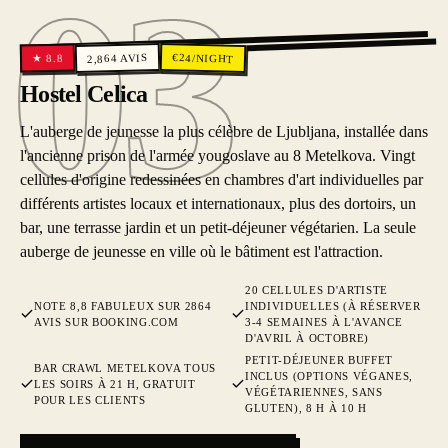
03
03
€
AVIS
24
/NIGHT
8.8
2,864
★
Hostel Celica
L'auberge de jeunesse la plus célèbre de Ljubljana, installée dans
l'ancienne prison de l'armée yougoslave au 8 Metelkova. Vingt
cellules d'origine redessinées en chambres d'art individuelles par
différents artistes locaux et internationaux, plus des dortoirs, un
bar, une terrasse jardin et un petit-déjeuner végétarien. La seule
auberge de jeunesse en ville où le bâtiment est l'attraction.
20 CELLULES D'ARTISTE
NOTE 8,8 FABULEUX SUR 2864
INDIVIDUELLES (À RÉSERVER
AVIS SUR BOOKING.COM
3-4 SEMAINES À L'AVANCE
D'AVRIL À OCTOBRE)
PETIT-DÉJEUNER BUFFET
BAR CRAWL METELKOVA TOUS
INCLUS (OPTIONS VÉGANES,
LES SOIRS À 21 H, GRATUIT
VÉGÉTARIENNES, SANS
POUR LES CLIENTS
GLUTEN), 8 H À 10 H