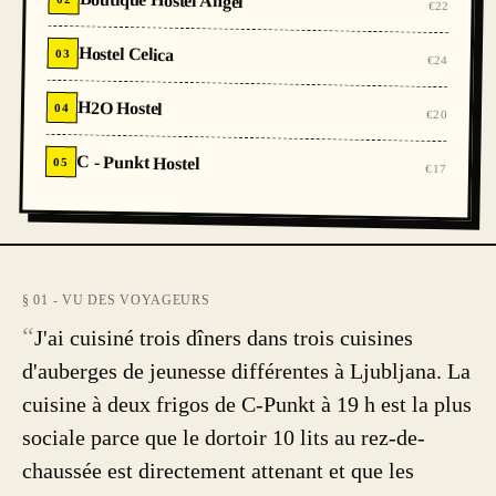
Boutique Hostel Angel
€22
Hostel Celica
03
€24
H2O Hostel
04
€20
C - Punkt Hostel
05
€17
§ 01 - VU DES VOYAGEURS
“
J'ai cuisiné trois dîners dans trois cuisines
d'auberges de jeunesse différentes à Ljubljana. La
cuisine à deux frigos de C-Punkt à 19 h est la plus
sociale parce que le dortoir 10 lits au rez-de-
chaussée est directement attenant et que les