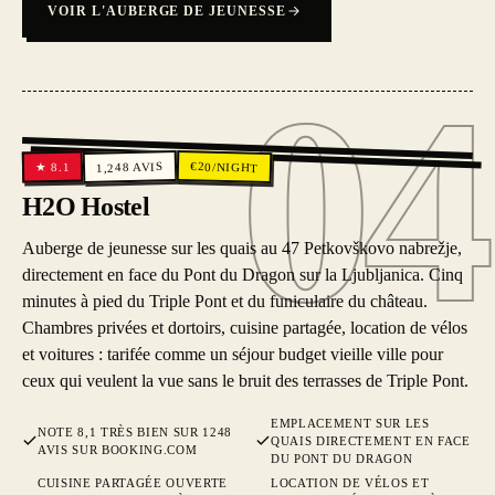
VOIR L'AUBERGE DE JEUNESSE
04
04
€
AVIS
20
/NIGHT
8.1
1,248
★
H2O Hostel
Auberge de jeunesse sur les quais au 47 Petkovškovo nabrežje,
directement en face du Pont du Dragon sur la Ljubljanica. Cinq
minutes à pied du Triple Pont et du funiculaire du château.
Chambres privées et dortoirs, cuisine partagée, location de vélos
et voitures : tarifée comme un séjour budget vieille ville pour
ceux qui veulent la vue sans le bruit des terrasses de Triple Pont.
EMPLACEMENT SUR LES
NOTE 8,1 TRÈS BIEN SUR 1248
QUAIS DIRECTEMENT EN FACE
AVIS SUR BOOKING.COM
DU PONT DU DRAGON
CUISINE PARTAGÉE OUVERTE
LOCATION DE VÉLOS ET