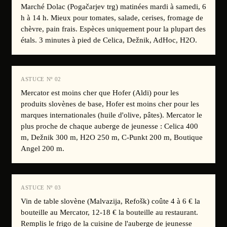
Marché Dolac (Pogačarjev trg) matinées mardi à samedi, 6
h à 14 h. Mieux pour tomates, salade, cerises, fromage de
chèvre, pain frais. Espèces uniquement pour la plupart des
étals. 3 minutes à pied de Celica, Dežnik, AdHoc, H2O.
ASTUCE Nº
02
Mercator est moins cher que Hofer (Aldi) pour les
produits slovènes de base, Hofer est moins cher pour les
marques internationales (huile d'olive, pâtes). Mercator le
plus proche de chaque auberge de jeunesse : Celica 400
m, Dežnik 300 m, H2O 250 m, C-Punkt 200 m, Boutique
Angel 200 m.
ASTUCE Nº
03
Vin de table slovène (Malvazija, Refošk) coûte 4 à 6 € la
bouteille au Mercator, 12-18 € la bouteille au restaurant.
Remplis le frigo de la cuisine de l'auberge de jeunesse