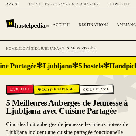
AVR '26
447 VILLES · 60 PAYS · 16 AMBIANCES
EN
FR
ES
PT
IT
H
hostelpedia
ACCUEIL
DESTINATIONS
AMBIANC
™
CUISINE PARTAGÉE
HOME
/
SLOVÉNIE
/
LJUBLJANA
/
✻
✻
✻
ine Partagée
Ljubljana
5 hostels
Handpic
CUISINE PARTAGÉE
GUIDE CLASSÉ
LJUBLJANA
5 Meilleures Auberges de Jeunesse à
Ljubljana avec Cuisine Partagée
Cinq des huit auberges de jeunesse les mieux notées de
Ljubljana incluent une cuisine partagée fonctionnelle