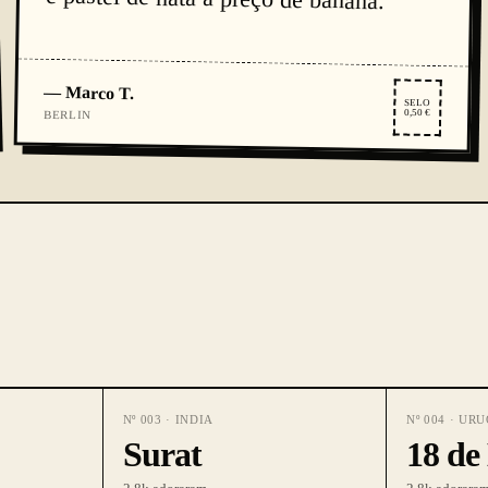
—
Marco T.
SELO
0,50 €
BERLIN
Nº
003
·
INDIA
Nº
004
·
URU
Surat
18 de