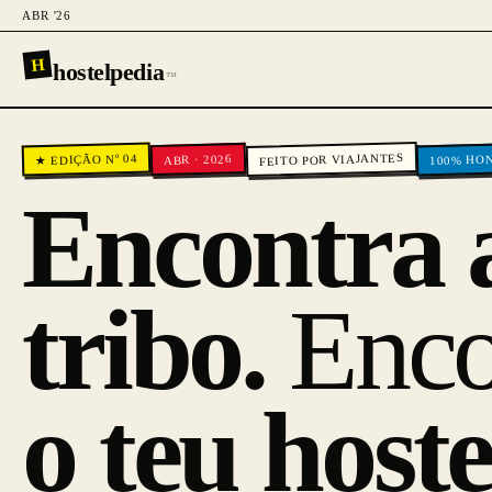
ABR '26
H
hostelpedia
™
FEITO POR VIAJANTES
EDIÇÃO Nº 04
100% HO
ABR · 2026
★
Encontra 
tribo.
Enco
o teu hoste