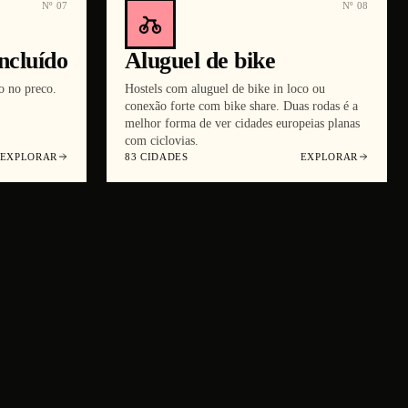
Nº
07
Nº
08
ncluído
Aluguel de bike
o no preco.
Hostels com aluguel de bike in loco ou
conexão forte com bike share. Duas rodas é a
melhor forma de ver cidades europeias planas
com ciclovias.
EXPLORAR
83
CIDADES
EXPLORAR