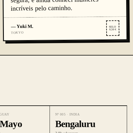
incríveis pelo caminho.
Yuki M.
—
SELO
0,50 €
TOKYO
GUAY
Nº
005
·
INDIA
 Mayo
Bengaluru