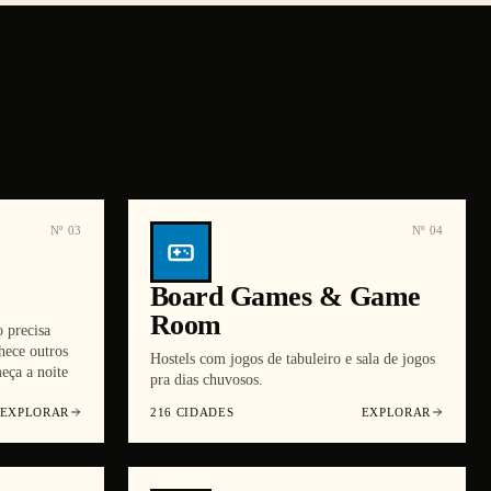
Nº
03
Nº
04
Board Games & Game
Room
 precisa
hece outros
Hostels com jogos de tabuleiro e sala de jogos
eça a noite
pra dias chuvosos.
EXPLORAR
216
CIDADES
EXPLORAR