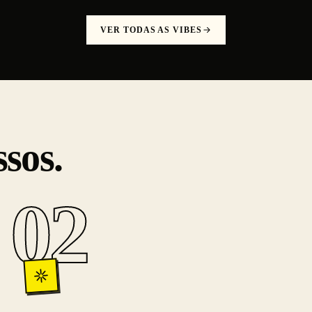
VER TODAS AS VIBES
ssos.
02