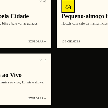
Nº
06
pela Cidade
Pequeno-almoço i
e bike e bate-voltas guiados.
Hostels com cafe da manha inclus
S
EXPLORAR
120
CIDADES
Nº
10
 ao Vivo
musica ao vivo, DJ sets e shows.
EXPLORAR