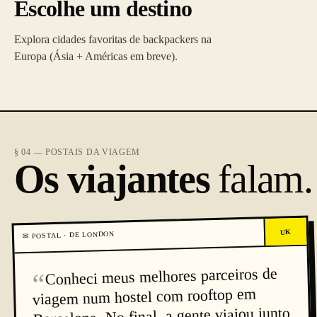
Escolhe um destino
Explora cidades favoritas de backpackers na
Europa (Ásia + Américas em breve).
§ 04 — POSTAIS DA VIAGEM
Os viajantes
falam.
UK
LONDON
POSTAL · DE
✉
Conheci meus melhores parceiros de
“
viagem num hostel com rooftop em
Barcelona. No final, a gente viajou junto