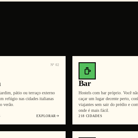
Nº
02
m
Bar
ardim, pátio ou terraço externo
Hostels com bar próprio. Você não
m refúgio nas cidades italianas
caçar um lugar decente perto, con
o verão.
viajantes sem sair do prédio e com
onde é mais fácil.
S
EXPLORAR
218
CIDADES