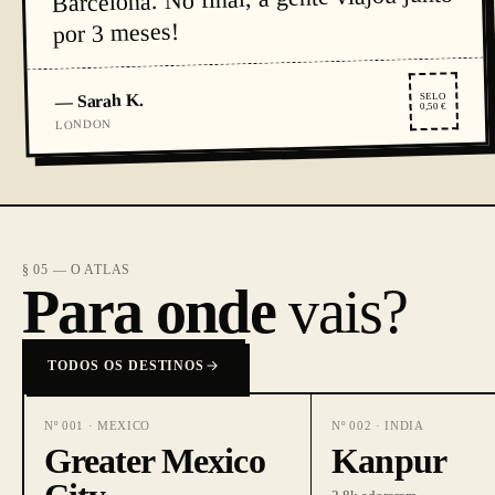
por 3 meses!
SELO
Sarah K.
—
0,50 €
LONDON
§ 05 — O ATLAS
Para onde
vais?
TODOS OS DESTINOS
Nº
001
·
MEXICO
Nº
002
·
INDIA
Greater Mexico
Kanpur