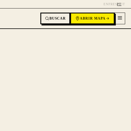
EN
FR
ES
PT
IT
BUSCAR
ABRIR MAPA