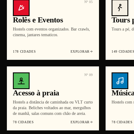
Nº
05
Rolês e Eventos
Tours 
Hostels com eventos organizados. Bar crawls,
Tours a pé, d
cinema, jantares tematicos.
178
CIDADES
EXPLORAR
149
CIDADE
Nº
09
Acesso à praia
Música
Hostels a distância de caminhada ou VLT curto
Hostels com 
da praia. Beliches voltados ao mar, mergulhos
de manhã, salas comuns com chão de areia.
78
CIDADES
EXPLORAR
78
CIDADES