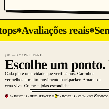
ops
Avaliações reais
Sem 
✻
✻
§ 01 — O MAPA ERRANTE
Escolhe um ponto.
Cada pin é uma cidade que verificámos. Carimbos
vermelhos = muito movimento backpacker. Amarelo =
cena viva. Creme = joias escondidas.
10+ HOSTELS · HUBS PRINCIPAIS
8+ HOSTELS · CENA VIVA
POUCOS