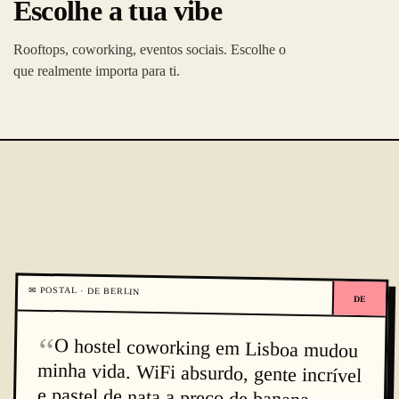
Escolhe a tua vibe
Rooftops, coworking, eventos sociais. Escolhe o
que realmente importa para ti.
✉
POSTAL · DE
BERLIN
DE
“
O hostel coworking em Lisboa mudou
minha vida. WiFi absurdo, gente incrível
e pastel de nata a preço de banana.