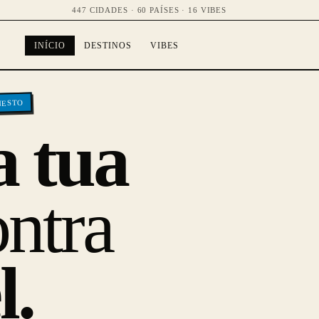
447 CIDADES · 60 PAÍSES · 16 VIBES
INÍCIO
DESTINOS
VIBES
NESTO
a tua
ntra
l.