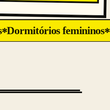
Dormitórios femininos
1
✻
✻