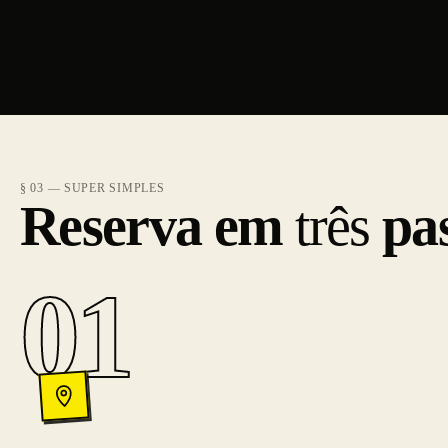
§ 03 — SUPER SIMPLES
Reserva em
três
pa
01