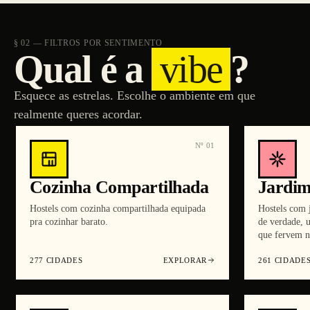
§ 02 — FILTROS POR SENTIMENTO
Qual é a
vibe
?
Esquece as estrelas. Escolhe o ambiente em que
realmente queres acordar.
Nº
01
Cozinha Compartilhada
Jardi
Hostels com cozinha compartilhada equipada
Hostels com j
pra cozinhar barato.
de verdade, u
que fervem n
277
CIDADES
EXPLORAR
261
CIDADE