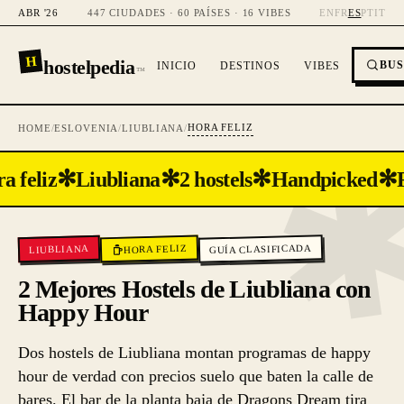
ABR '26
447 CIUDADES · 60 PAÍSES · 16 VIBES
EN
FR
ES
PT
IT
H
hostelpedia
BU
INICIO
DESTINOS
VIBES
™
HORA FELIZ
HOME
/
ESLOVENIA
/
LIUBLIANA
/
✻
✻
✻
✻
a feliz
Liubliana
2 hostels
Handpicked
R
GUÍA CLASIFICADA
HORA FELIZ
LIUBLIANA
2 Mejores Hostels de Liubliana con
Happy Hour
Dos hostels de Liubliana montan programas de happy
hour de verdad con precios suelo que baten la calle de
bares. El bar de la planta baja de Dragons Dream tira