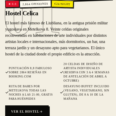
01
01
OPINIONES
€
24
/NIGHT
8.8
★
2,864
Hostel Celica
El hostel más famoso de Liubliana, en la antigua prisión militar
yugoslava en Metelkova 8. Veinte celdas originales
reconvertidas en habitaciones de arte individuales por distintos
artistas locales e internacionales, más dormitorios, un bar, una
terraza jardín y un desayuno apto para vegetarianos. El único
hostel de la ciudad donde el propio edificio es la atracción.
20 CELDAS DE DISEÑO DE
PUNTUACIÓN 8,8 FABULOSO
ARTISTA INDIVIDUALES
SOBRE 2864 RESEÑAS EN
(RESERVA CON 3 A 4 SEMANAS
BOOKING.COM
DE ANTELACIÓN DE ABRIL A
OCTUBRE)
RUTA DE BARES POR
DESAYUNO BUFFET INCLUIDO
METELKOVA TODAS LAS
(VEGANO, VEGETARIANO, SIN
NOCHES A LAS 21:00, GRATIS
GLUTEN), DE 8 A 10 DE LA
PARA HUÉSPEDES
MAÑANA
VER EL HOSTEL