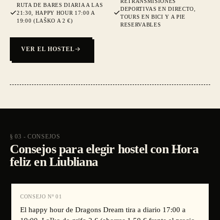
RETRANSMISIONES
RUTA DE BARES DIARIA A LAS
DEPORTIVAS EN DIRECTO,
21:30, HAPPY HOUR 17:00 A
TOURS EN BICI Y A PIE
19:00 (LAŠKO A 2 €)
RESERVABLES
VER EL HOSTEL
§ 03 - CONSEJOS
Consejos para elegir hostel con Hora
feliz en Liubliana
CONSEJO Nº
01
El happy hour de Dragons Dream tira a diario 17:00 a