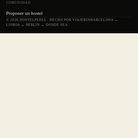
COMUNIDAD
Proponer un hostel
© 2026 HOSTELPEDIA · HECHO POR VIAJEROS
BARCELONA ↔
LISBOA ↔ BERLÍN ↔ DONDE SEA