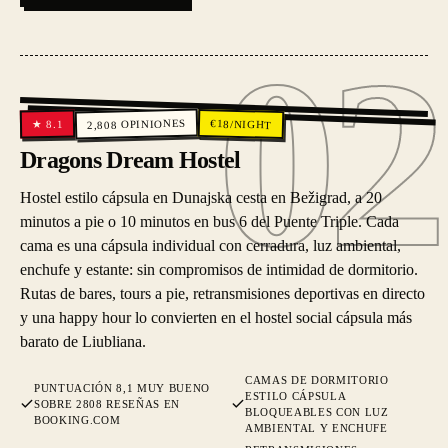
02
02
OPINIONES
€
18
/NIGHT
8.1
★
2,808
Dragons Dream Hostel
Hostel estilo cápsula en Dunajska cesta en Bežigrad, a 20
minutos a pie o 10 minutos en bus 6 del Puente Triple. Cada
cama es una cápsula individual con cerradura, luz ambiental,
enchufe y estante: sin compromisos de intimidad de dormitorio.
Rutas de bares, tours a pie, retransmisiones deportivas en directo
y una happy hour lo convierten en el hostel social cápsula más
barato de Liubliana.
CAMAS DE DORMITORIO
PUNTUACIÓN 8,1 MUY BUENO
ESTILO CÁPSULA
SOBRE 2808 RESEÑAS EN
BLOQUEABLES CON LUZ
BOOKING.COM
AMBIENTAL Y ENCHUFE