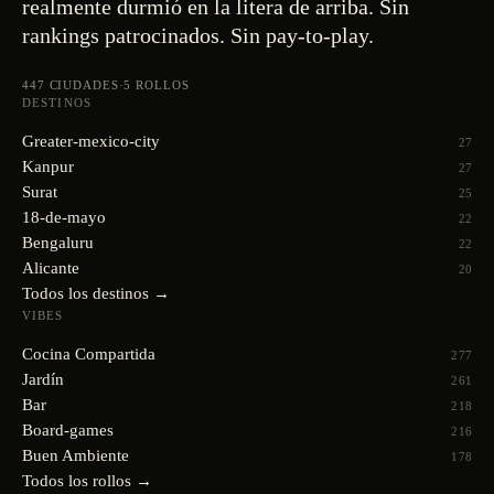
realmente durmió en la litera de arriba. Sin
rankings patrocinados. Sin pay-to-play.
447
CIUDADES
·
5
ROLLOS
DESTINOS
Greater-mexico-city
27
Kanpur
27
Surat
25
18-de-mayo
22
Bengaluru
22
Alicante
20
Todos los destinos →
VIBES
Cocina Compartida
277
Jardín
261
Bar
218
Board-games
216
Buen Ambiente
178
Todos los rollos →