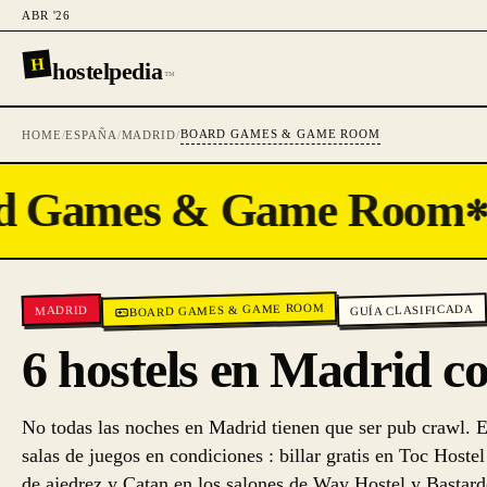
ABR '26
H
hostelpedia
™
BOARD GAMES & GAME ROOM
HOME
/
ESPAÑA
/
MADRID
/
 Games & Game Room
✻
BOARD GAMES & GAME ROOM
GUÍA CLASIFICADA
MADRID
6 hostels en Madrid co
No todas las noches en Madrid tienen que ser pub crawl. E
salas de juegos en condiciones : billar gratis en Toc Hos
de ajedrez y Catan en los salones de Way Hostel y Bastard