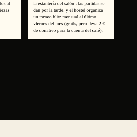
los al
la estantería del salón : las partidas se
piezas
dan por la tarde, y el hostel organiza
un torneo blitz mensual el último
viernes del mes (gratis, pero lleva 2 €
de donativo para la cuenta del café).