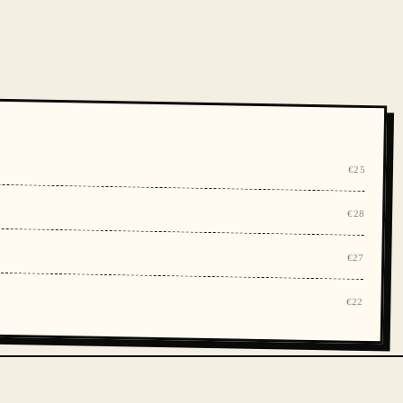
€25
€28
€27
€22