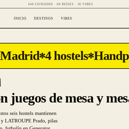
446 CIUDADES · 60 PAÍSES · 16 VIBES
INICIO
DESTINOS
VIBES
Madrid
4 hostels
Handpi
✻
✻
n juegos de mesa y mesa
stos seis hostels mantienen
tel y LATROUPE Prado, pilas
o, futbolín en Generator.