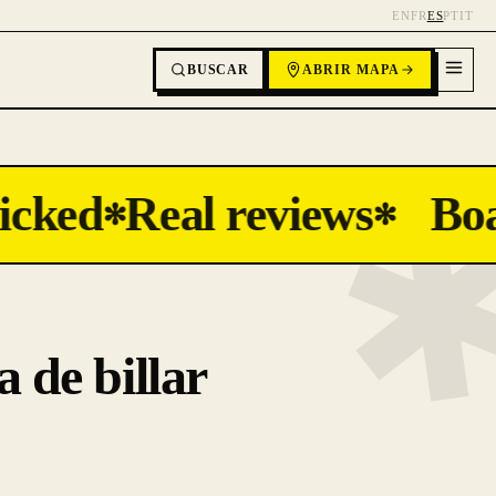
EN
FR
ES
PT
IT
BUSCAR
ABRIR MAPA
cked
Real reviews
Boa
✻
✻
 de billar