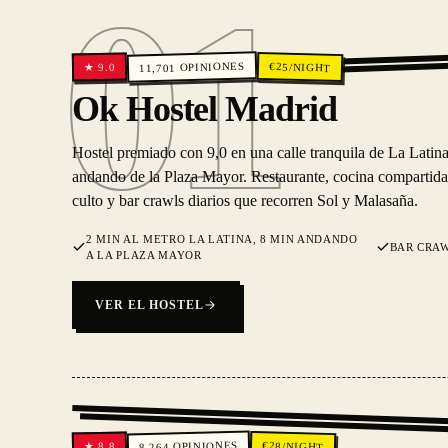
01
OPINIONES
€
25
/NIGHT
9.0
★
11,701
01
Ok Hostel Madrid
Hostel premiado con 9,0 en una calle tranquila de La Latin
andando de la Plaza Mayor. Restaurante, cocina compartida
culto y bar crawls diarios que recorren Sol y Malasaña.
2 MIN AL METRO LA LATINA, 8 MIN ANDANDO
BAR CRAW
A LA PLAZA MAYOR
VER EL HOSTEL
OPINIONES
€
28
/NIGHT
8.8
★
8,264