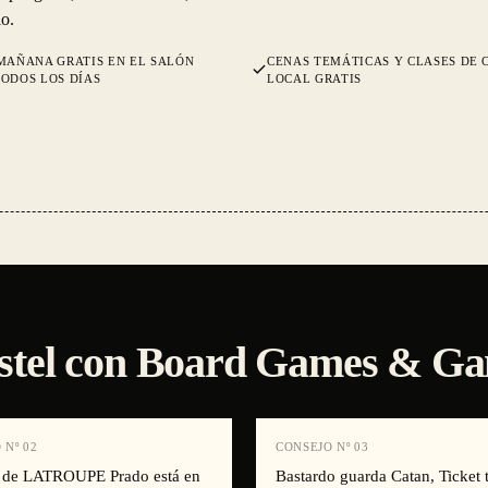
io.
MAÑANA GRATIS EN EL SALÓN
CENAS TEMÁTICAS Y CLASES DE 
ODOS LOS DÍAS
LOCAL GRATIS
hostel con Board Games & 
 Nº
02
CONSEJO Nº
03
ar de LATROUPE Prado está en
Bastardo guarda Catan, Ticket 