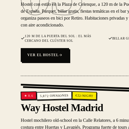
Hostel con estilo en la Plaza de Celenque, a 120 m de la Puer
de España. Parquet, billar gratis, fiestas temáticas en el bar
organiza paseos en bici por Retiro. Habitaciones privadas y
con aire acondicionado.
120 M DE LA PUERTA DEL SOL : EL MÁS
BILLAR G
CERCANO DEL CLÚSTER SOL
VER EL HOSTEL
OPINIONES
€
22
/NIGHT
8.6
★
5,872
Way Hostel Madrid
Hostel mochilero old-school en la Calle Relatores, a 6 minut
costura entre Huertas y Lavapiés. Programa fuerte de tours a