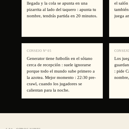
llegada y la cola se apunta en una
el salón
pizarrita al lado del taquero : apunta tu
también
nombre, tendrás partida en 20 minutos.
juega an
CONSEJO Nº
05
CONSEJO
Generator tiene futbolín en el sótano
Los jue
cerca de recepción : suele ignorarse
guardan
porque todo el mundo sube primero a
: pide C
la azotea. Mejor momento : 22:30 pre-
nombre,
crawl, cuando los jugadores se
calientan para la noche.