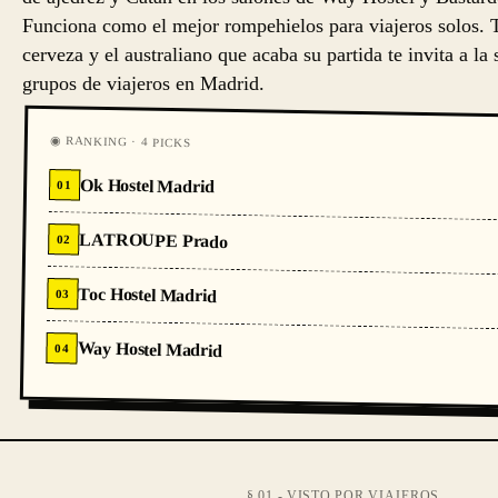
Funciona como el mejor rompehielos para viajeros solos. Te
cerveza y el australiano que acaba su partida te invita a la
grupos de viajeros en Madrid.
◉ RANKING · 4 PICKS
Ok Hostel Madrid
01
LATROUPE Prado
02
Toc Hostel Madrid
03
Way Hostel Madrid
04
§ 01 - VISTO POR VIAJEROS