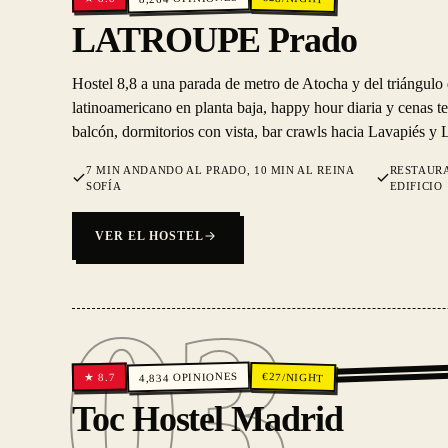
LATROUPE Prado
Hostel 8,8 a una parada de metro de Atocha y del triángulo 
latinoamericano en planta baja, happy hour diaria y cenas t
balcón, dormitorios con vista, bar crawls hacia Lavapiés y 
7 MIN ANDANDO AL PRADO, 10 MIN AL REINA
RESTAUR
SOFÍA
EDIFICIO
VER EL HOSTEL
03
OPINIONES
€
27
/NIGHT
8.7
★
4,834
03
Toc Hostel Madrid