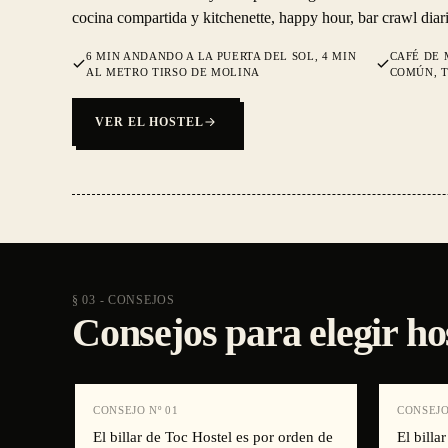
cocina compartida y kitchenette, happy hour, bar crawl diar
6 MIN ANDANDO A LA PUERTA DEL SOL, 4 MIN
CAFÉ DE 
AL METRO TIRSO DE MOLINA
COMÚN, T
VER EL HOSTEL
§ 03 - CONSEJOS
Consejos para elegir 
CONSEJO Nº
01
CONSEJO
El billar de Toc Hostel es por orden de
El bill