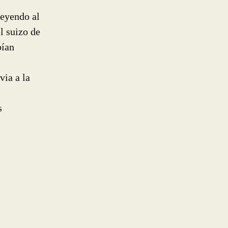
leyendo al
l suizo de
bían
via a la
s