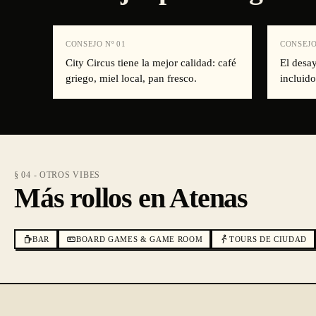
CONSEJO Nº
01
CONSEJO
City Circus tiene la mejor calidad: café
El desa
griego, miel local, pan fresco.
incluido
§ 04 - OTROS VIBES
Más rollos en Atenas
BAR
BOARD GAMES & GAME ROOM
TOURS DE CIUDAD