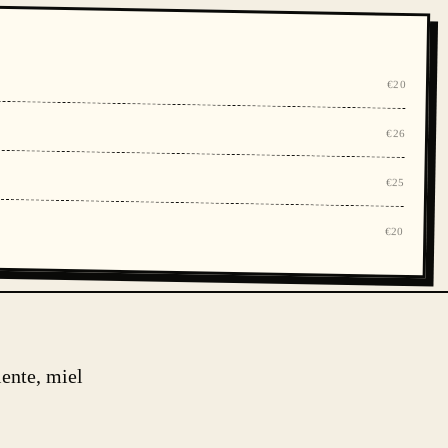
€20
€26
€25
€20
ente, miel