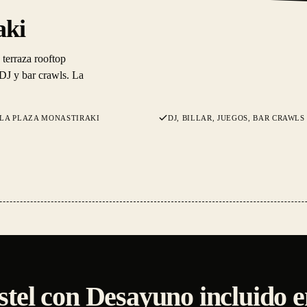
aki
 terraza rooftop
 DJ y bar crawls. La
 LA PLAZA MONASTIRAKI
DJ, BILLAR, JUEGOS, BAR CRAWLS
stel con Desayuno incluido 