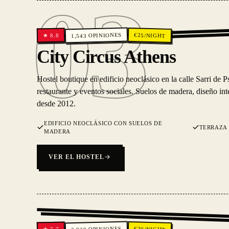
03
OPINIONES
€
25
/NIGHT
8.8
★
1,543
03
City Circus Athens
Hostel boutique en edificio neoclásico en la calle Sarri de Ps
restaurante y eventos sociales. Suelos de madera, diseño int
desde 2012.
EDIFICIO NEOCLÁSICO CON SUELOS DE
TERRAZA 
MADERA
VER EL HOSTEL
OPINIONES
€
20
7.7