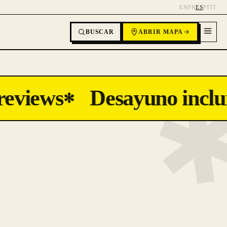
EN
FR
ES
PT
IT
BUSCAR
ABRIR MAPA
eviews
Desayuno inclui
✻