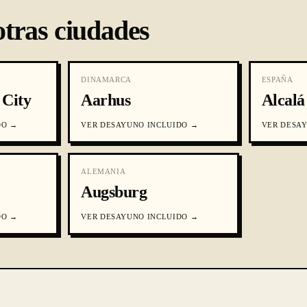
otras ciudades
DINAMARCA
ESPAÑA
 City
Aarhus
Alcalá
DO
→
VER
DESAYUNO INCLUIDO
→
VER
DESAY
ALEMANIA
Augsburg
DO
→
VER
DESAYUNO INCLUIDO
→