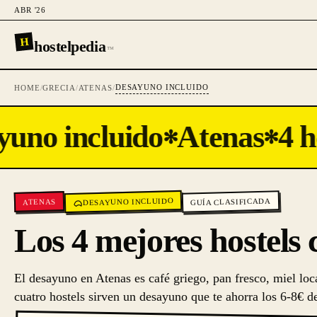
ABR '26
H
hostelpedia
™
DESAYUNO INCLUIDO
HOME
/
GRECIA
/
ATENAS
/
uno incluido
Atenas
4 ho
✻
✻
DESAYUNO INCLUIDO
GUÍA CLASIFICADA
ATENAS
Los 4 mejores hostels
El desayuno en Atenas es café griego, pan fresco, miel loca
cuatro hostels sirven un desayuno que te ahorra los 6-8€ de 