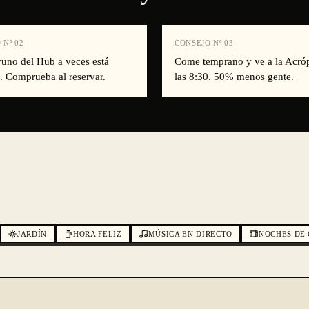
 Nº
02
CONSEJO Nº
03
yuno del Hub a veces está
Come temprano y ve a la Acróp
. Comprueba al reservar.
las 8:30. 50% menos gente.
JARDÍN
HORA FELIZ
MÚSICA EN DIRECTO
NOCHES DE 