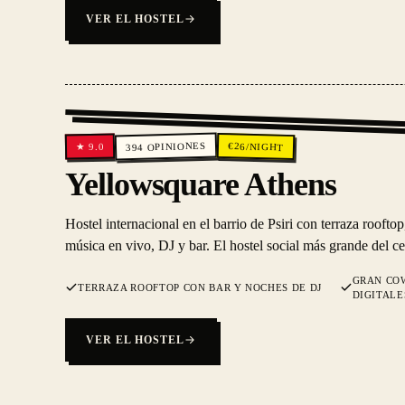
VER EL HOSTEL
OPINIONES
€
26
/NIGHT
9.0
★
394
Yellowsquare Athens
Hostel internacional en el barrio de Psiri con terraza rooft
música en vivo, DJ y bar. El hostel social más grande del c
GRAN CO
TERRAZA ROOFTOP CON BAR Y NOCHES DE DJ
DIGITALE
VER EL HOSTEL