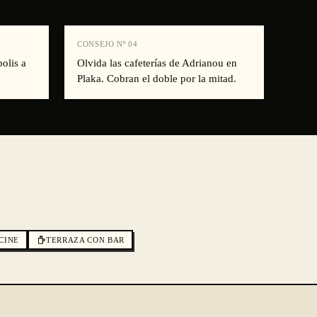
CONSEJO Nº
04
olis a
Olvida las cafeterías de Adrianou en
Plaka. Cobran el doble por la mitad.
CINE
TERRAZA CON BAR