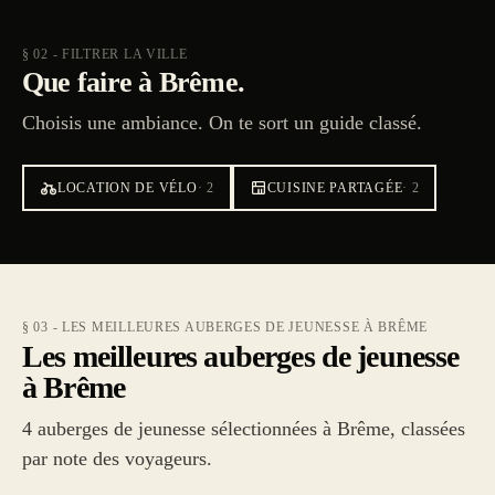
§ 02 - FILTRER LA VILLE
Que faire à Brême.
Choisis une ambiance. On te sort un guide classé.
LOCATION DE VÉLO
·
2
CUISINE PARTAGÉE
·
2
§ 03 - LES MEILLEURES AUBERGES DE JEUNESSE À BRÊME
Les meilleures auberges de jeunesse
à Brême
4 auberges de jeunesse sélectionnées à Brême, classées
par note des voyageurs.