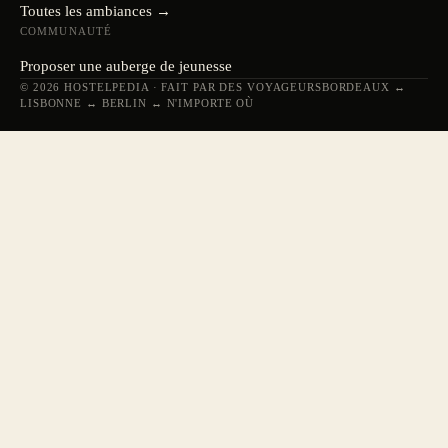
Toutes les ambiances →
COMMUNAUTÉ
Proposer une auberge de jeunesse
© 2026 HOSTELPEDIA · FAIT PAR DES VOYAGEURS
BORDEAUX ↔
LISBONNE ↔ BERLIN ↔ N'IMPORTE OÙ