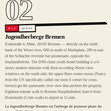
02
AVIS
8.6
★
48
Jugendherberge Bremen
Kalkstraße 6, Mitte, 28195 Bremen — directly on the north
bank of the Weser river, 600 m south of Marktplatz, 200 m east
of the Schlachte riverside bar promenade, opposite the
Stephanibrücke. The DJH-chain youth hostel building is a 6-
storey modern structure with floor-to-ceiling Weser-view
windows on the south side; the upper-floor corner rooms (Nancy
from the US specifically called out room 6 corner for cross-
breeze) get the panoramic river view that anchors the property.
Eighteen-minute walk to Bremen Hauptbahnhof; tram 6 from
Domsheide (5 min walk) to airport in 12 min.
La Jugendherberge Bremen est l'auberge de jeunesse phare du