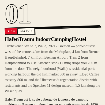
01
AVIS
8.8
★
526
HafenTraum IndoorCampingHostel
Cuxhavener Straße 7, Walle, 28217 Bremen — port-industrial
west of the centre, 4 km from the Marktplatz, 4 km from Bremen
Hauptbahnhof, 7 km from Bremen Airport. Tram 2 from
Hauptbahnhof to Use Akschen stop (12 min) drops you 200 m
from the door. The neighbourhood (Walle) is residential-port:
working harbour, the old fish market 500 m away, Lloyd Caffee
roastery 800 m, and the Überseestadt regeneration district with
restaurants and the Speicher 11 design museum 1.5 km along the
Weser quay.
HafenTraum est la seule auberge de jeunesse de camping
intérieur en Europe : tu dors dans un entrepôt portuaire de 1920