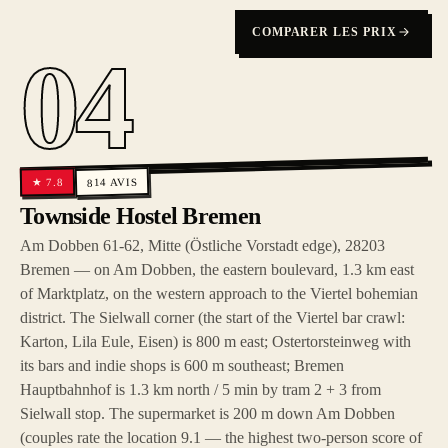
COMPARER LES PRIX
04
AVIS
7.8
★
814
Townside Hostel Bremen
Am Dobben 61-62, Mitte (Östliche Vorstadt edge), 28203
Bremen — on Am Dobben, the eastern boulevard, 1.3 km east
of Marktplatz, on the western approach to the Viertel bohemian
district. The Sielwall corner (the start of the Viertel bar crawl:
Karton, Lila Eule, Eisen) is 800 m east; Ostertorsteinweg with
its bars and indie shops is 600 m southeast; Bremen
Hauptbahnhof is 1.3 km north / 5 min by tram 2 + 3 from
Sielwall stop. The supermarket is 200 m down Am Dobben
(couples rate the location 9.1 — the highest two-person score of