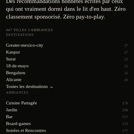
Des recommandations honnêtes écrites par ceux
qui ont vraiment dormi dans le lit d'en haut. Zéro
classement sponsorisé. Zéro pay-to-play.
447
VILLES
·
5
AMBIANCES
DESTINATIONS
Greater-mexico-city
27
Kanpur
27
Surat
25
18-de-mayo
22
Bengaluru
22
Alicante
20
Toutes les destinations →
AMBIANCES
Cuisine Partagée
276
Jardin
260
Bar
217
Board-games
215
Soirées et Rencontres
177