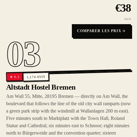
€
38
/nuit
COMPARER LES PRIX
03
AVIS
8.3
1,174
★
Altstadt Hostel Bremen
Am Wall 55, Mitte, 28195 Bremen — directly on Am Wall, the
boulevard that follows the line of the old city wall ramparts (now
a green park strip with the windmill at Wallanlagen 200 m east).
Five minutes south to Marktplatz with the Town Hall, Roland
Statue and Cathedral; six minutes east to Schnoor; eight minutes
north to Bürgerweide and the convention quarter; sixteen