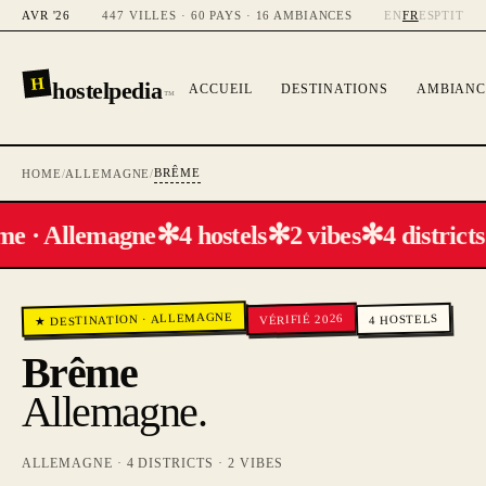
AVR '26
447 VILLES · 60 PAYS · 16 AMBIANCES
EN
FR
ES
PT
IT
H
hostelpedia
ACCUEIL
DESTINATIONS
AMBIANC
™
BRÊME
HOME
/
ALLEMAGNE
/
✻
✻
✻
e · Allemagne
4 hostels
2 vibes
4 districts
ALLEMAGNE
VÉRIFIÉ 2026
HOSTELS
·
★ DESTINATION
4
Brême
Allemagne
.
ALLEMAGNE
·
4
DISTRICTS ·
2
VIBES