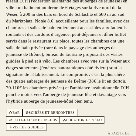
réseau DJH (Fédération allemande des auberges de jeunesse) en
ville : un bâtiment moderne de 6 étages sur la rive nord de la
Weser, à 200 m des bars en bord de Schlachte et 600 m au sud
du Marktplatz. Notée 8.6, accueillante pour les familles, avec des
chambres et salles de bain entièrement accessibles aux fauteuils
roulants et des cordons d'urgence, petit-déjeuner et dîner buffet
servis dans le restaurant sur place, toutes les chambres ont une
salle de bain privée (rare dans le paysage des auberges de
jeunesse de Brême), bureau de tourisme proposant des visites
guidées à pied et à vélo. Les chambres avec vue sur la Weser aux
étages supérieurs (fenêtres panoramiques côté rivière) sont la
signature de l'établissement. Le compromis : c'est la plus chère
des quatre auberges de jeunesse de Brême (38€ le lit en dortoir,
70-110€ les chambres privées) et l'ambiance institutionnelle DJH
penche moins vers l'auberge de jeunesse-fête et davantage vers
l'hybride auberge de jeunesse-hôtel bien tenu.
BAR
SOIRÉES ET RENCONTRES
PETIT-DÉJEUNER INCLUS
LOCATION DE VÉLO
VISITES GUIDÉES
À PARTIR DE