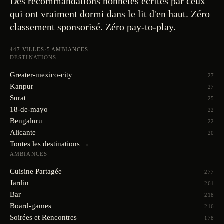
Des recommandations honnêtes écrites par ceux
qui ont vraiment dormi dans le lit d'en haut. Zéro
classement sponsorisé. Zéro pay-to-play.
447
VILLES
·
5
AMBIANCES
DESTINATIONS
Greater-mexico-city
27
Kanpur
27
Surat
25
18-de-mayo
22
Bengaluru
22
Alicante
20
Toutes les destinations →
AMBIANCES
Cuisine Partagée
277
Jardin
261
Bar
218
Board-games
216
Soirées et Rencontres
178