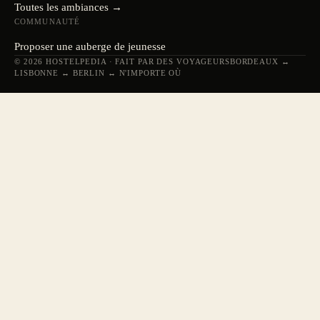
Toutes les ambiances →
COMMUNAUTÉ
Proposer une auberge de jeunesse
© 2026 HOSTELPEDIA · FAIT PAR DES VOYAGEURS
BORDEAUX ↔
LISBONNE ↔ BERLIN ↔ N'IMPORTE OÙ