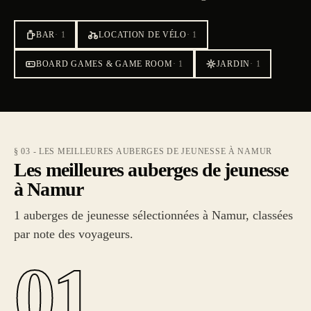
BAR
·
1
LOCATION DE VÉLO
·
1
BOARD GAMES & GAME ROOM
·
1
JARDIN
·
1
§ 03 - LES MEILLEURES AUBERGES DE JEUNESSE À NAMUR
Les meilleures auberges de jeunesse
à Namur
1 auberges de jeunesse sélectionnées à Namur, classées
par note des voyageurs.
01