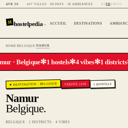
AVR '26
447 VILLES · 60 PAYS · 16 AMBIANCES
EN
FR
ES
PT
IT
H
hostelpedia
ACCUEIL
DESTINATIONS
AMBIANC
™
NAMUR
HOME
/
BELGIQUE
/
✻
✻
✻
ur · Belgique
1 hostels
4 vibes
1 districts
BELGIQUE
VÉRIFIÉ 2026
HOSTELS
·
★ DESTINATION
1
Namur
Belgique
.
BELGIQUE
·
1
DISTRICTS ·
4
VIBES