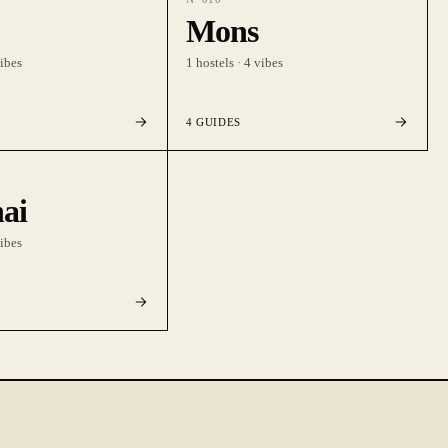
Mons
ibes
1
hostels ·
4
vibes
4
GUIDES
ai
ibes