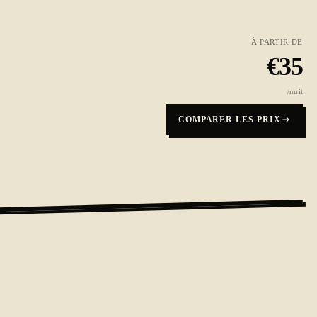
À PARTIR DE
€
35
/nuit
COMPARER LES PRIX