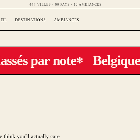
447 VILLES · 60 PAYS · 16 AMBIANCES
EIL
DESTINATIONS
AMBIANCES
ssés par note
Belgique
✻
e think you'll actually care