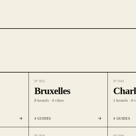
Nº
003
Nº
004
Bruxelles
Charl
8
hostels ·
4
vibes
1
hostels ·
4
v
4
GUIDES
4
GUIDES
Nº
008
Nº
009