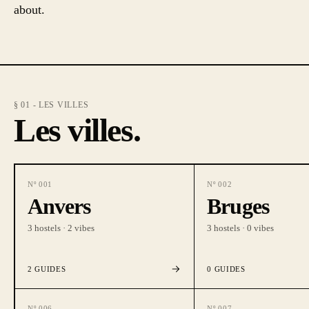
about.
§ 01 - LES VILLES
Les villes.
Nº
001
Nº
002
Anvers
Bruges
3
hostels ·
2
vibes
3
hostels ·
0
vibes
2
GUIDES
0
GUIDES
Nº
006
Nº
007