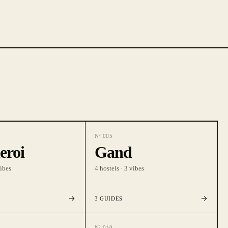
Nº
005
eroi
Gand
ibes
4
hostels ·
3
vibes
3
GUIDES
Nº
010