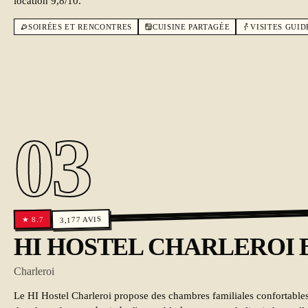
location 9,8/10.
SOIRÉES ET RENCONTRES
CUISINE PARTAGÉE
VISITES GUID
03
AVIS
8.7
3,177
★
HI HOSTEL CHARLEROI Brus
Charleroi
Le HI Hostel Charleroi propose des chambres familiales confortables 