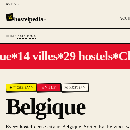
AVR '26
H
hostelpedia
ACCU
™
BELGIQUE
HOME
/
ue
14 villes
29 hostels
Cla
✻
✻
✻
★ FICHE PAYS
HOSTELS
VILLES
14
29
Belgique
Every hostel-dense city in
Belgique
. Sorted by the vibes w