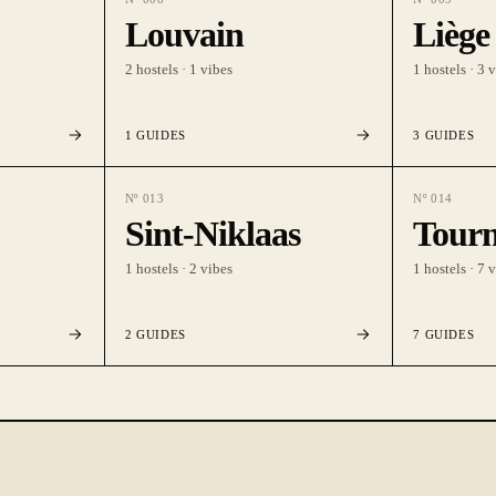
Louvain
Liège
2
hostels ·
1
vibes
1
hostels ·
3
v
1
GUIDES
3
GUIDES
Nº
013
Nº
014
Sint-Niklaas
Tourn
1
hostels ·
2
vibes
1
hostels ·
7
v
2
GUIDES
7
GUIDES