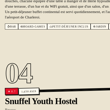
douches, chacune équipée d'une table à manger et de literie hypoalle
d'une terrasse, d'un bar et du WiFi gratuit, ainsi que d'un salon, d'un
Un petit-déjeuner buffet continental est servi quotidiennement, et l'
l'aéroport de Charleroi.
BAR
BOARD-GAMES
PETIT-DÉJEUNER INCLUS
JARDIN
04
AVIS
8.7
1,650
★
Snuffel Youth Hostel
Bruges