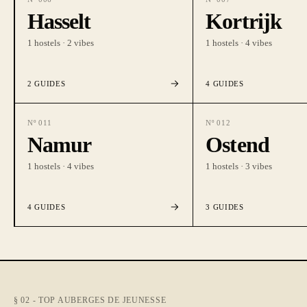
Hasselt
Kortrijk
1
hostels ·
2
vibes
1
hostels ·
4
vibes
2
GUIDES
4
GUIDES
Nº
011
Nº
012
Namur
Ostend
1
hostels ·
4
vibes
1
hostels ·
3
vibes
4
GUIDES
3
GUIDES
§ 02 - TOP AUBERGES DE JEUNESSE