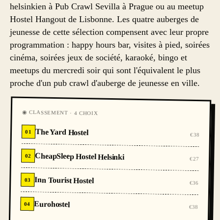
helsinkien à Pub Crawl Sevilla à Prague ou au meetup
Hostel Hangout de Lisbonne. Les quatre auberges de
jeunesse de cette sélection compensent avec leur propre
programmation : happy hours bar, visites à pied, soirées
cinéma, soirées jeux de société, karaoké, bingo et
meetups du mercredi soir qui sont l'équivalent le plus
proche d'un pub crawl d'auberge de jeunesse en ville.
◉ CLASSEMENT · 4 CHOIX
The Yard Hostel
01
€38
CheapSleep Hostel Helsinki
02
€27
Inn Tourist Hostel
03
€36
Eurohostel
04
€38