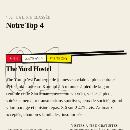
§ 02 - LA LISTE CLASSÉE
Notre Top 4
01
01
€
AVIS
38
/NIGHT
8.6
2,475
★
The Yard Hostel
The Yard, c'est l'auberge de jeunesse sociale la plus centrale
d'Helsinki : adresse Kamppi à 5 minutes à pied de la gare
centrale et de Stockmann, avec tours à vélo, visites à pied,
soirées cinéma, retransmissions sportives, jeux de société, grand
salon partagé et cuisine repas. 8,6 sur 2 475 avis. Animaux
acceptés, chambres familiales, insonorisée.
VISITES À PIED GRATUITES