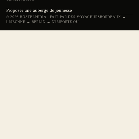
Proposer une auberge de jeunesse
© 2026 HOSTELPEDIA · FAIT PAR DES VOYAGEURS
BORDEAUX ↔
LISBONNE ↔ BERLIN ↔ N'IMPORTE OÙ