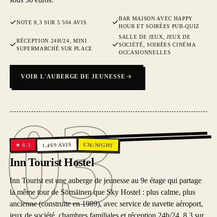
BAR MAISON AVEC HAPPY
NOTE 8,3 SUR 5 504 AVIS
HOUR ET SOIRÉES PUB-QUIZ
SALLE DE JEUX, JEUX DE
RÉCEPTION 24H/24, MINI
SOCIÉTÉ, SOIRÉES CINÉMA
SUPERMARCHÉ SUR PLACE
OCCASIONNELLES
VOIR L'AUBERGE DE JEUNESSE
03
03
€
AVIS
36
/NIGHT
8.3
1,469
★
Inn Tourist Hostel
Inn Tourist est une auberge de jeunesse au 9e étage qui partage
la même tour de Sörnäinen que Sky Hostel : plus calme, plus
ancienne (construite en 1989), avec service de navette aéroport,
jeux de société, chambres familiales et réception 24h/24. 8,3 sur