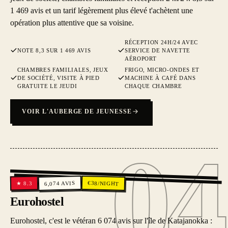
1 469 avis et un tarif légèrement plus élevé t'achètent une
opération plus attentive que sa voisine.
RÉCEPTION 24H/24 AVEC
NOTE 8,3 SUR 1 469 AVIS
SERVICE DE NAVETTE
AÉROPORT
CHAMBRES FAMILIALES, JEUX
FRIGO, MICRO-ONDES ET
DE SOCIÉTÉ, VISITE À PIED
MACHINE À CAFÉ DANS
GRATUITE LE JEUDI
CHAQUE CHAMBRE
VOIR L'AUBERGE DE JEUNESSE
04
04
€
AVIS
38
/NIGHT
8.3
6,074
★
Eurohostel
Eurohostel, c'est le vétéran 6 074 avis sur l'île de Katajanokka :