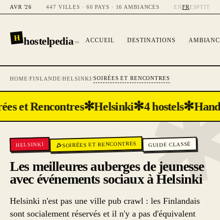
AVR '26
447 VILLES · 60 PAYS · 16 AMBIANCES
EN
FR
ES
PT
IT
H
hostelpedia
ACCUEIL
DESTINATIONS
AMBIANC
™
SOIRÉES ET RENCONTRES
HOME
/
FINLANDE
/
HELSINKI
/
✻
✻
✻
ées et Rencontres
Helsinki
4 hostels
Hand
SOIRÉES ET RENCONTRES
GUIDE CLASSÉ
HELSINKI
Les meilleures auberges de jeunesse
avec événements sociaux à Helsinki
Helsinki n'est pas une ville pub crawl : les Finlandais
sont socialement réservés et il n'y a pas d'équivalent