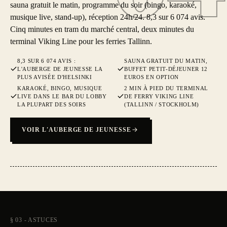
sauna gratuit le matin, programme du soir (bingo, karaoké,
musique live, stand-up), réception 24h/24. 8,3 sur 6 074 avis.
Cinq minutes en tram du marché central, deux minutes du
terminal Viking Line pour les ferries Tallinn.
8,3 SUR 6 074 AVIS :
SAUNA GRATUIT DU MATIN,
L'AUBERGE DE JEUNESSE LA
BUFFET PETIT-DÉJEUNER 12
PLUS AVISÉE D'HELSINKI
EUROS EN OPTION
KARAOKÉ, BINGO, MUSIQUE
2 MIN À PIED DU TERMINAL
LIVE DANS LE BAR DU LOBBY
DE FERRY VIKING LINE
LA PLUPART DES SOIRS
(TALLINN / STOCKHOLM)
VOIR L'AUBERGE DE JEUNESSE
§ 03 - ASTUCES