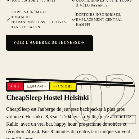
NOTE 8,6 SUR 2 475 AVIS
QUOTIDIENNES À 11 H, TOURS
À VÉLO PAYANTS
SOIRÉES CINÉMA LE
DORTOIRS INSONORISÉS,
DIMANCHE,
EMPLACEMENT CENTRAL
RETRANSMISSIONS SPORTIVES
KAMPPI
DANS LE SALON
VOIR L'AUBERGE DE JEUNESSE
02
02
€
AVIS
27
/NIGHT
8.3
5,504
★
CheapSleep Hostel Helsinki
CheapSleep est l'auberge de jeunesse backpacker à plus gros
volume d'Helsinki : 8,3 sur 5 504 avis, à Vallila juste au nord de
Kallio, avec un vrai bar, happy hour, programme de soirées et
réception 24h/24. Bus 8 minutes du centre, tarif unique souvent
sous 30 euros.