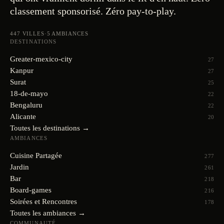
classement sponsorisé. Zéro pay-to-play.
447
VILLES
·
5
AMBIANCES
DESTINATIONS
Greater-mexico-city
27
Kanpur
27
Surat
25
18-de-mayo
22
Bengaluru
22
Alicante
20
Toutes les destinations →
AMBIANCES
Cuisine Partagée
277
Jardin
261
Bar
218
Board-games
216
Soirées et Rencontres
178
Toutes les ambiances →
COMMUNAUTÉ