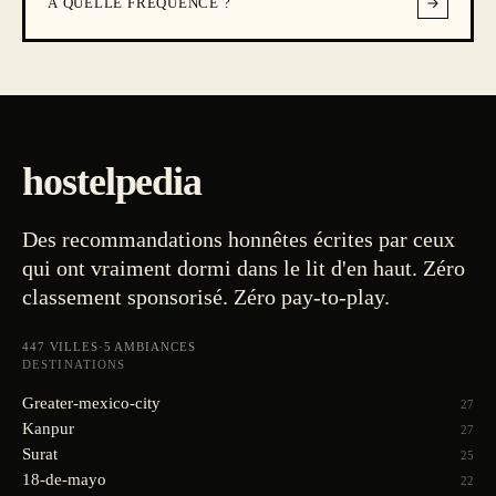
A QUELLE FREQUENCE ?
hostelpedia
Des recommandations honnêtes écrites par ceux
qui ont vraiment dormi dans le lit d'en haut. Zéro
classement sponsorisé. Zéro pay-to-play.
447
VILLES
·
5
AMBIANCES
DESTINATIONS
Greater-mexico-city
27
Kanpur
27
Surat
25
18-de-mayo
22