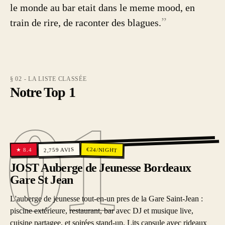
le monde au bar etait dans le meme mood, en
”
train de rire, de raconter des blagues.
§ 02 - LA LISTE CLASSÉE
Notre Top 1
01
01
€
AVIS
24
/NIGHT
8.4
2,759
★
JOST Auberge de Jeunesse Bordeaux
Gare St Jean
L'auberge de jeunesse tout-en-un pres de la Gare Saint-Jean :
piscine extérieure, restaurant, bar avec DJ et musique live,
cuisine partagee, et soirées stand-up. Lits capsule avec rideaux