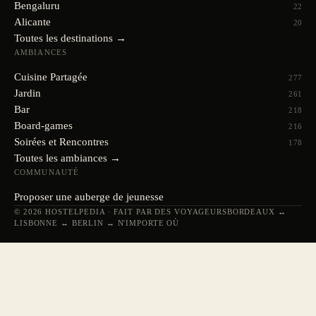
Bengaluru
22
Alicante
20
Toutes les destinations →
AMBIANCES
Cuisine Partagée
277
Jardin
261
Bar
218
Board-games
216
Soirées et Rencontres
178
Toutes les ambiances →
COMMUNAUTÉ
Proposer une auberge de jeunesse
© 2026 HOSTELPEDIA · FAIT PAR DES VOYAGEURS
BORDEAUX ↔
LISBONNE ↔ BERLIN ↔ N'IMPORTE OÙ