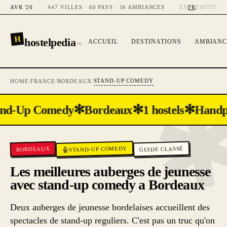
AVR '26
447 VILLES · 60 PAYS · 16 AMBIANCES
EN
FR
ES
PT
IT
H
hostelpedia
ACCUEIL
DESTINATIONS
AMBIANC
™
STAND-UP COMEDY
HOME
/
FRANCE
/
BORDEAUX
/
✻
✻
✻
and-Up Comedy
Bordeaux
1 hostels
Handp
STAND-UP COMEDY
GUIDE CLASSÉ
BORDEAUX
Les meilleures auberges de jeunesse
avec stand-up comedy a Bordeaux
Deux auberges de jeunesse bordelaises accueillent des
spectacles de stand-up reguliers. C'est pas un truc qu'on