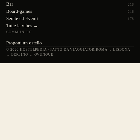
Bar
218
Board-games
216
Serate ed Eventi
178
Tutte le vibes →
COMMUNITY
Proponi un ostello
© 2026 HOSTELPEDIA · FATTO DA VIAGGIATORI
ROMA ↔ LISBONA
↔ BERLINO ↔ OVUNQUE