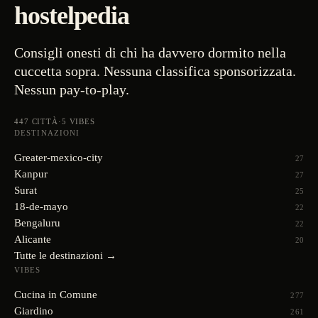
hostelpedia
Consigli onesti di chi ha davvero dormito nella
cuccetta sopra. Nessuna classifica sponsorizzata.
Nessun pay-to-play.
447
CITTÀ
·
5
VIBES
DESTINAZIONI
Greater-mexico-city
27
Kanpur
27
Surat
25
18-de-mayo
22
Bengaluru
22
Alicante
20
Tutte le destinazioni →
VIBES
Cucina in Comune
277
Giardino
261