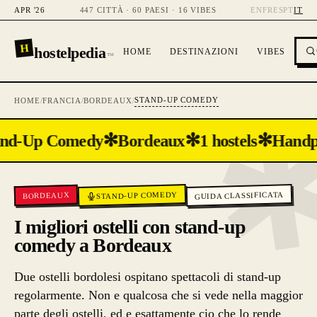
APR '26
447 CITTÀ · 60 PAESI · 16 VIBES
EN
FR
ES
PT
IT
H
hostelpedia
HOME
DESTINAZIONI
VIBES
™
STAND-UP COMEDY
HOME
/
FRANCIA
/
BORDEAUX
/
✻
✻
✻
and-Up Comedy
Bordeaux
1 hostels
Handp
STAND-UP COMEDY
GUIDA CLASSIFICATA
BORDEAUX
I migliori ostelli con stand-up
comedy a Bordeaux
Due ostelli bordolesi ospitano spettacoli di stand-up
regolarmente. Non e qualcosa che si vede nella maggior
parte degli ostelli, ed e esattamente cio che lo rende