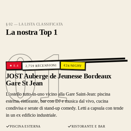
§ 02 — LA LISTA CLASSIFICATA
La nostra Top 1
01
01
RECENSIONI
€
24
/NIGHT
8.4
★
2,759
JOST Auberge de Jeunesse Bordeaux
Gare St Jean
L'ostello tutto-in-uno vicino alla Gare Saint-Jean: piscina
esterna, ristorante, bar con DJ e musica dal vivo, cucina
condivisa e serate di stand-up comedy. Letti a capsula con tende
in un ex edificio industriale.
PISCINA ESTERNA
RISTORANTE E BAR