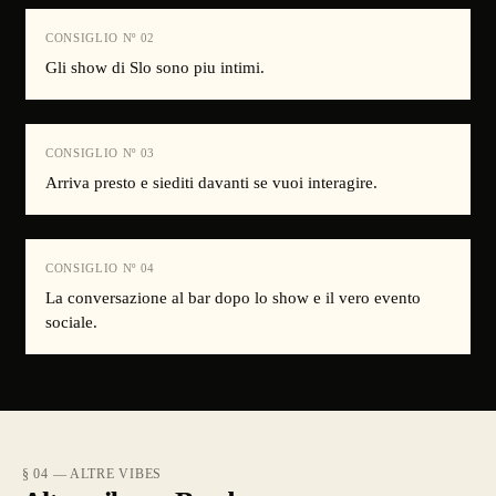
CONSIGLIO Nº
02
Gli show di Slo sono piu intimi.
CONSIGLIO Nº
03
Arriva presto e siediti davanti se vuoi interagire.
CONSIGLIO Nº
04
La conversazione al bar dopo lo show e il vero evento
sociale.
§ 04 — ALTRE VIBES