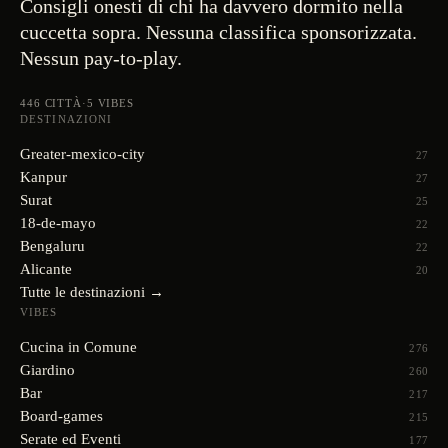
Consigli onesti di chi ha davvero dormito nella
cuccetta sopra. Nessuna classifica sponsorizzata.
Nessun pay-to-play.
446
CITTÀ
·
5
VIBES
DESTINAZIONI
Greater-mexico-city
27
Kanpur
27
Surat
25
18-de-mayo
22
Bengaluru
22
Alicante
20
Tutte le destinazioni →
VIBES
Cucina in Comune
276
Giardino
260
Bar
217
Board-games
215
Serate ed Eventi
177