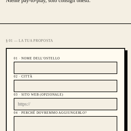
Niente pay-to-play, solo consigli onesti.
§ 01 — LA TUA PROPOSTA
01 ·
NOME DELL'OSTELLO
02 ·
CITTÀ
03 ·
SITO WEB (OPZIONALE)
04 ·
PERCHÉ DOVREMMO AGGIUNGERLO?