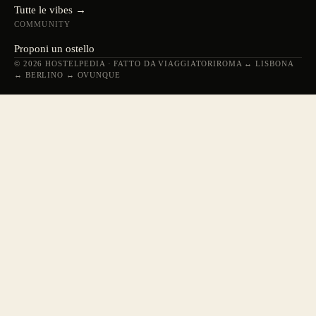
Tutte le vibes →
COMMUNITY
Proponi un ostello
© 2026 HOSTELPEDIA · FATTO DA VIAGGIATORI
ROMA ↔ LISBONA
↔ BERLINO ↔ OVUNQUE