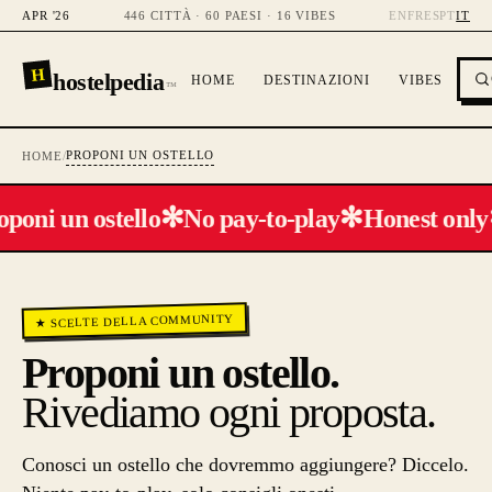
APR '26
446 CITTÀ · 60 PAESI · 16 VIBES
EN
FR
ES
PT
IT
H
hostelpedia
HOME
DESTINAZIONI
VIBES
™
PROPONI UN OSTELLO
HOME
/
✻
✻
poni un ostello
No pay-to-play
Honest only
★ SCELTE DELLA COMMUNITY
Proponi un ostello.
Rivediamo ogni proposta.
Conosci un ostello che dovremmo aggiungere? Diccelo.