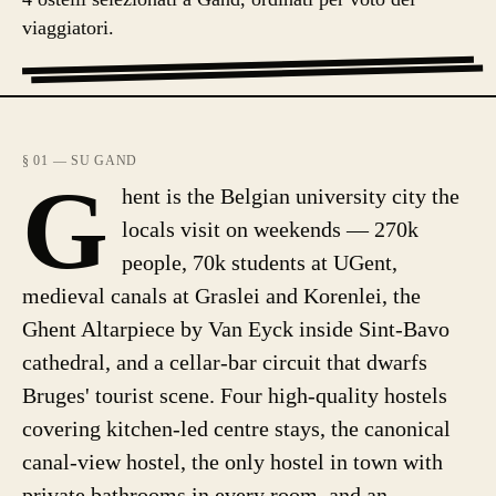
viaggiatori.
§ 01 — SU GAND
G
hent is the Belgian university city the
locals visit on weekends — 270k
people, 70k students at UGent,
medieval canals at Graslei and Korenlei, the
Ghent Altarpiece by Van Eyck inside Sint-Bavo
cathedral, and a cellar-bar circuit that dwarfs
Bruges' tourist scene. Four high-quality hostels
covering kitchen-led centre stays, the canonical
canal-view hostel, the only hostel in town with
private bathrooms in every room, and an