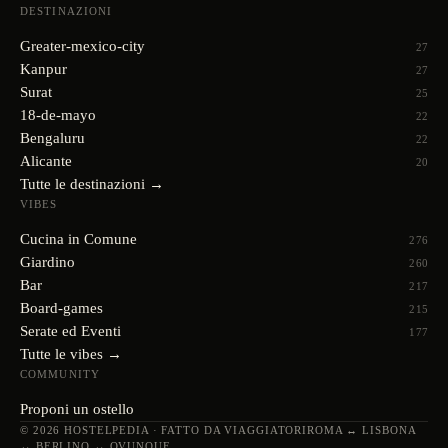
DESTINAZIONI
Greater-mexico-city
27
Kanpur
27
Surat
25
18-de-mayo
22
Bengaluru
22
Alicante
20
Tutte le destinazioni →
VIBES
Cucina in Comune
276
Giardino
260
Bar
217
Board-games
215
Serate ed Eventi
177
Tutte le vibes →
COMMUNITY
Proponi un ostello
© 2026 HOSTELPEDIA · FATTO DA VIAGGIATORI
ROMA ↔ LISBONA
↔ BERLINO ↔ OVUNQUE