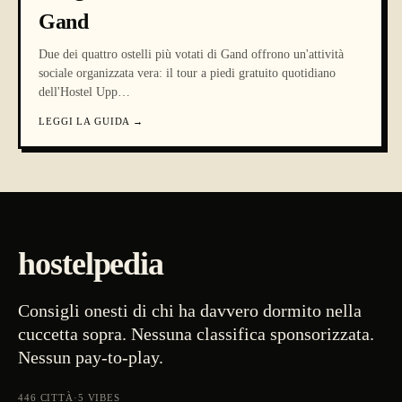
Gand
Due dei quattro ostelli più votati di Gand offrono un'attività
sociale organizzata vera: il tour a piedi gratuito quotidiano
dell'Hostel Upp
…
LEGGI LA GUIDA
→
hostelpedia
Consigli onesti di chi ha davvero dormito nella
cuccetta sopra. Nessuna classifica sponsorizzata.
Nessun pay-to-play.
446
CITTÀ
·
5
VIBES