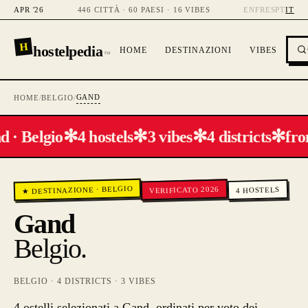
APR '26
446 CITTÀ · 60 PAESI · 16 VIBES
EN
FR
ES
PT
IT
H
hostelpedia
HOME
DESTINAZIONI
VIBES
™
GAND
HOME
/
BELGIO
/
✻
✻
✻
✻
 · Belgio
4 hostels
3 vibes
4 districts
fro
BELGIO
VERIFICATO 2026
·
HOSTELS
★ DESTINAZIONE
4
Gand
Belgio
.
BELGIO
·
4
DISTRICTS ·
3
VIBES
4 ostelli selezionati a Gand, ordinati per voto dei