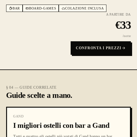
BAR
BOARD-GAMES
COLAZIONE INCLUSA
A PARTIRE DA
€
33
/notte
CONFRONTA I PREZZI
§ 04 — GUIDE CORRELATE
Guide scelte a mano.
GAND
I migliori ostelli con bar a Gand
Tutti e quattro gli ostelli più votati di Gand hanno un bar