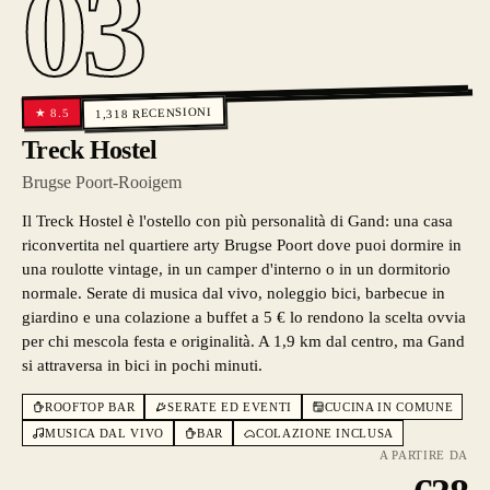
03
RECENSIONI
8.5
★
1,318
Treck Hostel
Brugse Poort-Rooigem
Il Treck Hostel è l'ostello con più personalità di Gand: una casa
riconvertita nel quartiere arty Brugse Poort dove puoi dormire in
una roulotte vintage, in un camper d'interno o in un dormitorio
normale. Serate di musica dal vivo, noleggio bici, barbecue in
giardino e una colazione a buffet a 5 € lo rendono la scelta ovvia
per chi mescola festa e originalità. A 1,9 km dal centro, ma Gand
si attraversa in bici in pochi minuti.
ROOFTOP BAR
SERATE ED EVENTI
CUCINA IN COMUNE
MUSICA DAL VIVO
BAR
COLAZIONE INCLUSA
A PARTIRE DA