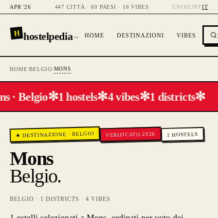
APR '26
447 CITTÀ · 60 PAESI · 16 VIBES
EN
FR
ES
PT
IT
H
hostelpedia
HOME
DESTINAZIONI
VIBES
™
MONS
HOME
/
BELGIO
/
✻
✻
✻
✻
s · Belgio
1 hostels
4 vibes
1 districts
BELGIO
VERIFICATO 2026
·
HOSTELS
★ DESTINAZIONE
1
Mons
Belgio
.
BELGIO
·
1
DISTRICTS ·
4
VIBES
1 ostelli selezionati a Mons, ordinati per voto dei