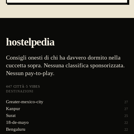
hostelpedia
Consigli onesti di chi ha davvero dormito nella
cuccetta sopra. Nessuna classifica sponsorizzata.
Nessun pay-to-play.
447
CITTÀ
·
5
VIBES
DESTINAZIONI
Greater-mexico-city
27
Kanpur
27
Surat
25
18-de-mayo
22
Bengaluru
22