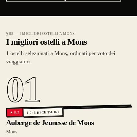
§ 03 — I MIGLIORI OSTELLI A MONS
I migliori ostelli a Mons
1 ostelli selezionati a Mons, ordinati per voto dei
viaggiatori.
01
RECENSIONI
8.3
★
1,045
Auberge de Jeunesse de Mons
Mons