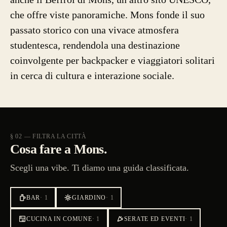
che offre viste panoramiche. Mons fonde il suo
passato storico con una vivace atmosfera
studentesca, rendendola una destinazione
coinvolgente per backpacker e viaggiatori solitari
in cerca di cultura e interazione sociale.
§ 02 — FILTRA LA CITTÀ
Cosa fare a Mons.
Scegli una vibe. Ti diamo una guida classificata.
BAR
·
1
GIARDINO
·
1
CUCINA IN COMUNE
·
1
SERATE ED EVENTI
·
1