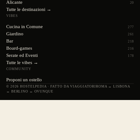
Alicante
20
Tutte le destinazioni →
VIBES
Cucina in Comune
277
Giardino
261
Bar
218
Board-games
216
Serate ed Eventi
178
Tutte le vibes →
COMMUNITY
Proponi un ostello
© 2026 HOSTELPEDIA · FATTO DA VIAGGIATORI
ROMA ↔ LISBONA
↔ BERLINO ↔ OVUNQUE