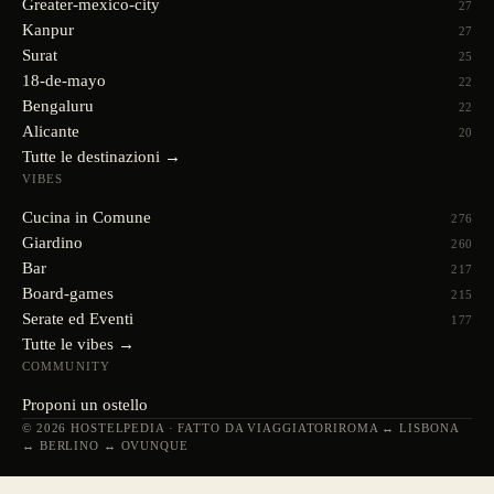
Greater-mexico-city
27
Kanpur
27
Surat
25
18-de-mayo
22
Bengaluru
22
Alicante
20
Tutte le destinazioni →
VIBES
Cucina in Comune
276
Giardino
260
Bar
217
Board-games
215
Serate ed Eventi
177
Tutte le vibes →
COMMUNITY
Proponi un ostello
© 2026 HOSTELPEDIA · FATTO DA VIAGGIATORI
ROMA ↔ LISBONA
↔ BERLINO ↔ OVUNQUE