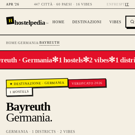
APR '26
447 CITTÀ · 60 PAESI · 16 VIBES
EN
FR
ES
PT
IT
H
hostelpedia
HOME
DESTINAZIONI
VIBES
™
BAYREUTH
HOME
/
GERMANIA
/
✻
✻
✻
reuth · Germania
1 hostels
2 vibes
1 distri
GERMANIA
VERIFICATO 2026
·
★ DESTINAZIONE
HOSTELS
1
Bayreuth
Germania
.
GERMANIA
·
1
DISTRICTS ·
2
VIBES