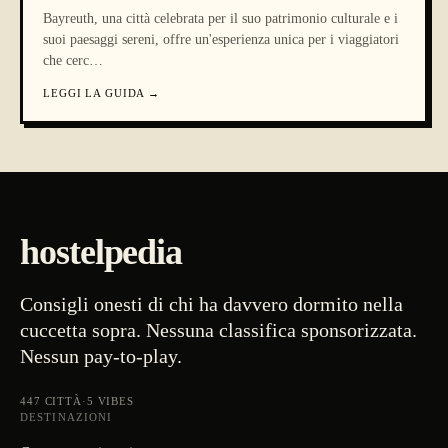
Bayreuth, una città celebrata per il suo patrimonio culturale e i
suoi paesaggi sereni, offre un'esperienza unica per i viaggiatori
che cerc
…
LEGGI LA GUIDA
→
hostelpedia
Consigli onesti di chi ha davvero dormito nella
cuccetta sopra. Nessuna classifica sponsorizzata.
Nessun pay-to-play.
447
CITTÀ
·
5
VIBES
DESTINAZIONI