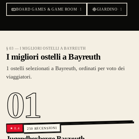
BOARD GAMES & GAME ROOM
·
1
GIARDINO
·
1
§ 03 — I MIGLIORI OSTELLI A BAYREUTH
I migliori ostelli a Bayreuth
1 ostelli selezionati a Bayreuth, ordinati per voto dei
viaggiatori.
01
RECENSIONI
8.4
★
250
Jugendherberge Bayreuth