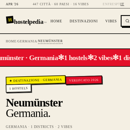
APR '26
447 CITTÀ · 60 PAESI · 16 VIBES
EN
FR
ES
PT
IT
H
hostelpedia
HOME
DESTINAZIONI
VIBES
™
NEUMÜNSTER
HOME
/
GERMANIA
/
✻
✻
✻
münster · Germania
1 hostels
2 vibes
1 di
GERMANIA
VERIFICATO 2026
·
★ DESTINAZIONE
HOSTELS
1
Neumünster
Germania
.
GERMANIA
·
1
DISTRICTS ·
2
VIBES