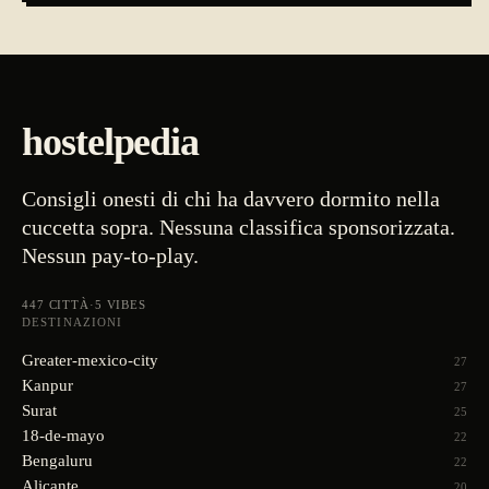
hostelpedia
Consigli onesti di chi ha davvero dormito nella
cuccetta sopra. Nessuna classifica sponsorizzata.
Nessun pay-to-play.
447
CITTÀ
·
5
VIBES
DESTINAZIONI
Greater-mexico-city
27
Kanpur
27
Surat
25
18-de-mayo
22
Bengaluru
22
Alicante
20