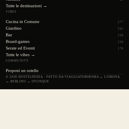
Tutte le destinazioni →
VIBES
Cucina in Comune
277
Giardino
261
Bar
218
Board-games
216
Serate ed Eventi
178
Tutte le vibes →
COMMUNITY
Proponi un ostello
© 2026 HOSTELPEDIA · FATTO DA VIAGGIATORI
ROMA ↔ LISBONA
↔ BERLINO ↔ OVUNQUE