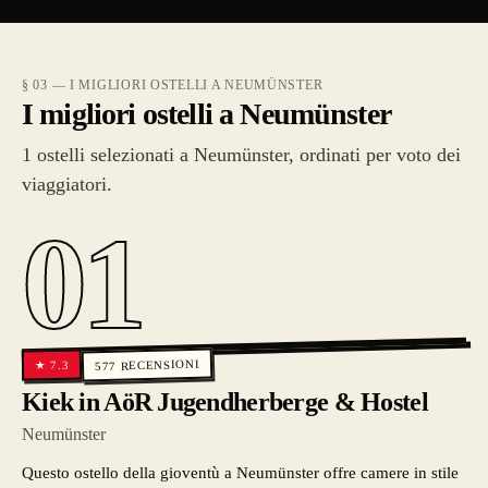
§ 03 — I MIGLIORI OSTELLI A NEUMÜNSTER
I migliori ostelli a Neumünster
1 ostelli selezionati a Neumünster, ordinati per voto dei
viaggiatori.
01
RECENSIONI
7.3
★
577
Kiek in AöR Jugendherberge & Hostel
Neumünster
Questo ostello della gioventù a Neumünster offre camere in stile