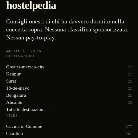
hostelpedia
Consigli onesti di chi ha davvero dormito nella
cuccetta sopra. Nessuna classifica sponsorizzata.
Nessun pay-to-play.
447
CITTÀ
·
5
VIBES
DESTINAZIONI
Greater-mexico-city
27
Kanpur
27
Surat
25
18-de-mayo
22
Bengaluru
22
Alicante
20
Tutte le destinazioni →
VIBES
Cucina in Comune
277
Giardino
261