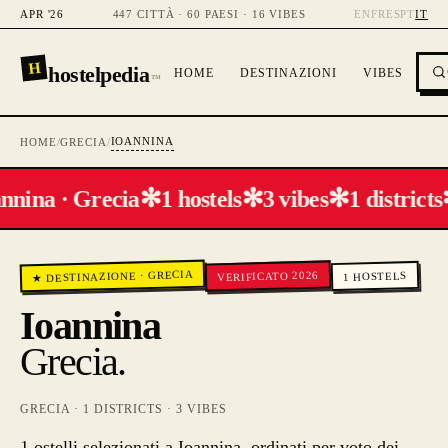
APR '26
447 CITTÀ · 60 PAESI · 16 VIBES
EN
FR
ES
PT
IT
H
hostelpedia
HOME
DESTINAZIONI
VIBES
™
IOANNINA
HOME
/
GRECIA
/
✻
✻
✻
nnina · Grecia
1 hostels
3 vibes
1 districts
GRECIA
VERIFICATO 2026
·
HOSTELS
★ DESTINAZIONE
1
Ioannina
Grecia
.
GRECIA
·
1
DISTRICTS ·
3
VIBES
1 ostelli selezionati a Ioannina, ordinati per voto dei