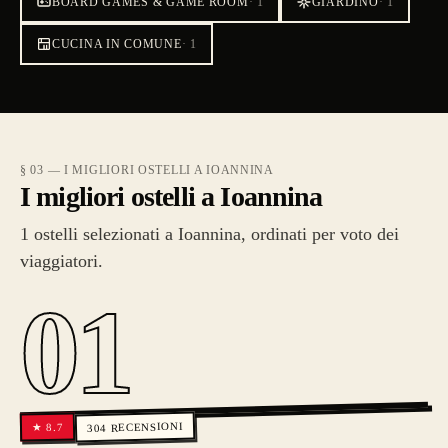
BOARD GAMES & GAME ROOM
·
1
GIARDINO
·
1
CUCINA IN COMUNE
·
1
§ 03 — I MIGLIORI OSTELLI A IOANNINA
I migliori ostelli a Ioannina
1 ostelli selezionati a Ioannina, ordinati per voto dei
viaggiatori.
01
RECENSIONI
8.7
★
304