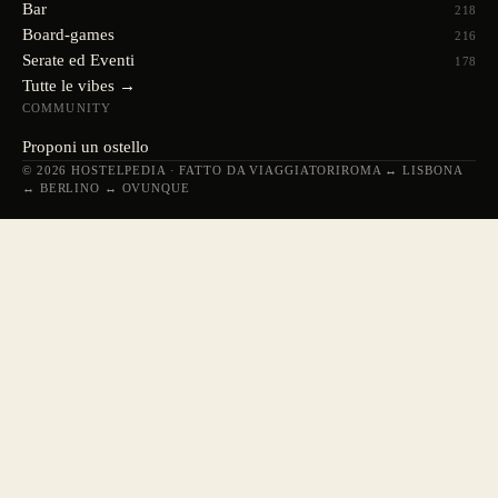
Bar
218
Board-games
216
Serate ed Eventi
178
Tutte le vibes →
COMMUNITY
Proponi un ostello
© 2026 HOSTELPEDIA · FATTO DA VIAGGIATORI
ROMA ↔ LISBONA
↔ BERLINO ↔ OVUNQUE