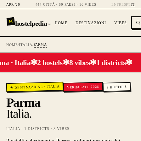
APR '26
447 CITTÀ · 60 PAESI · 16 VIBES
EN
FR
ES
PT
IT
H
hostelpedia
HOME
DESTINAZIONI
VIBES
™
PARMA
HOME
/
ITALIA
/
✻
✻
✻
✻
a · Italia
2 hostels
8 vibes
1 districts
ITALIA
VERIFICATO 2026
·
HOSTELS
★ DESTINAZIONE
2
Parma
Italia
.
ITALIA
·
1
DISTRICTS ·
8
VIBES
2 ostelli selezionati a Parma, ordinati per voto dei