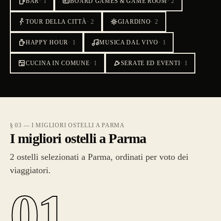
BAR
·
1
BOARD GAMES & GAME ROOM
·
2
TOUR DELLA CITTÀ
·
2
GIARDINO
·
2
HAPPY HOUR
·
1
MUSICA DAL VIVO
·
1
CUCINA IN COMUNE
·
1
SERATE ED EVENTI
·
1
§ 03 — I MIGLIORI OSTELLI A PARMA
I migliori ostelli a Parma
2 ostelli selezionati a Parma, ordinati per voto dei
viaggiatori.
01