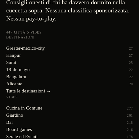
Consigli onesti di chi ha davvero dormito nella
cuccetta sopra. Nessuna classifica sponsorizzata.
Nessun pay-to-play.
447
CITTÀ
·
5
VIBES
DESTINAZIONI
Greater-mexico-city
27
Kanpur
27
Surat
25
18-de-mayo
22
Bengaluru
22
Alicante
20
Tutte le destinazioni →
VIBES
Cucina in Comune
277
Giardino
261
Bar
218
Board-games
216
Serate ed Eventi
178