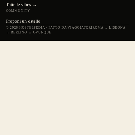
Tutte le vibes →
COMMUNITY
Proponi un ostello
© 2026 HOSTELPEDIA · FATTO DA VIAGGIATORI
ROMA ↔ LISBONA
↔ BERLINO ↔ OVUNQUE