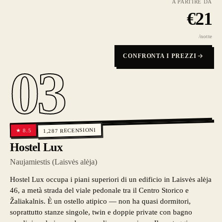
A PARTIRE DA
€
21
/notte
CONFRONTA I PREZZI
03
RECENSIONI
8.5
★
1,287
Hostel Lux
Naujamiestis (Laisvės alėja)
Hostel Lux occupa i piani superiori di un edificio in Laisvės alėja
46, a metà strada del viale pedonale tra il Centro Storico e
Žaliakalnis. È un ostello atipico — non ha quasi dormitori,
soprattutto stanze singole, twin e doppie private con bagno