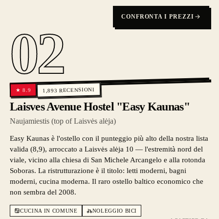
CONFRONTA I PREZZI
02
RECENSIONI
8.9
★
1,893
Laisves Avenue Hostel "Easy Kaunas"
Naujamiestis (top of Laisvės alėja)
Easy Kaunas è l'ostello con il punteggio più alto della nostra lista
valida (8,9), arroccato a Laisvės alėja 10 — l'estremità nord del
viale, vicino alla chiesa di San Michele Arcangelo e alla rotonda
Soboras. La ristrutturazione è il titolo: letti moderni, bagni
moderni, cucina moderna. Il raro ostello baltico economico che
non sembra del 2008.
CUCINA IN COMUNE
NOLEGGIO BICI