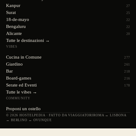
Kanpur
27
Surat
25
18-de-mayo
22
Bengaluru
22
Alicante
20
Tutte le destinazioni →
VIBES
Cucina in Comune
277
Giardino
261
Bar
218
Board-games
216
Serate ed Eventi
178
Tutte le vibes →
COMMUNITY
Proponi un ostello
© 2026 HOSTELPEDIA · FATTO DA VIAGGIATORI
ROMA ↔ LISBONA
↔ BERLINO ↔ OVUNQUE