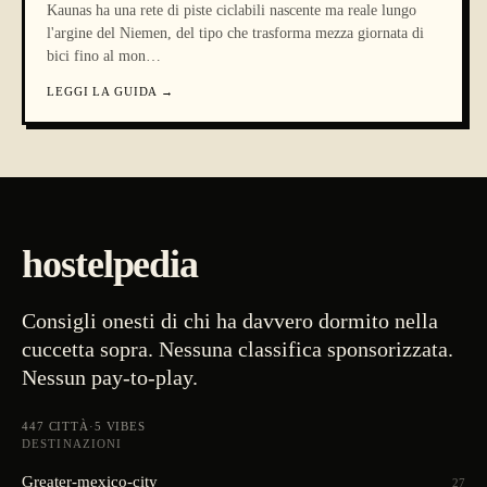
Kaunas ha una rete di piste ciclabili nascente ma reale lungo
l'argine del Niemen, del tipo che trasforma mezza giornata di
bici fino al mon
…
LEGGI LA GUIDA
→
hostelpedia
Consigli onesti di chi ha davvero dormito nella
cuccetta sopra. Nessuna classifica sponsorizzata.
Nessun pay-to-play.
447
CITTÀ
·
5
VIBES
DESTINAZIONI
Greater-mexico-city
27