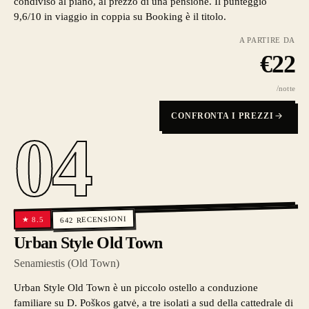
condiviso al piano, al prezzo di una pensione. Il punteggio
9,6/10 in viaggio in coppia su Booking è il titolo.
A PARTIRE DA
€
22
/notte
CONFRONTA I PREZZI
04
RECENSIONI
8.5
★
642
Urban Style Old Town
Senamiestis (Old Town)
Urban Style Old Town è un piccolo ostello a conduzione
familiare su D. Poškos gatvė, a tre isolati a sud della cattedrale di