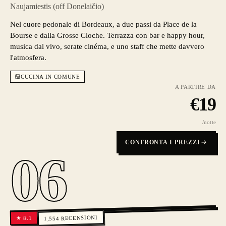
Naujamiestis (off Donelaičio)
Nel cuore pedonale di Bordeaux, a due passi da Place de la
Bourse e dalla Grosse Cloche. Terrazza con bar e happy hour,
musica dal vivo, serate cinéma, e uno staff che mette davvero
l'atmosfera.
CUCINA IN COMUNE
A PARTIRE DA
€
19
/notte
CONFRONTA I PREZZI
06
RECENSIONI
8.1
★
1,554