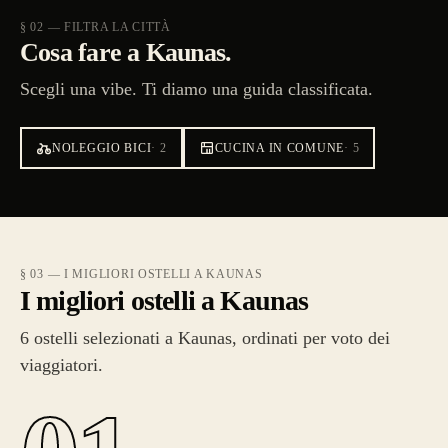
§ 02 — FILTRA LA CITTÀ
Cosa fare a Kaunas.
Scegli una vibe. Ti diamo una guida classificata.
NOLEGGIO BICI
·
2
CUCINA IN COMUNE
·
5
§ 03 — I MIGLIORI OSTELLI A KAUNAS
I migliori ostelli a Kaunas
6 ostelli selezionati a Kaunas, ordinati per voto dei
viaggiatori.