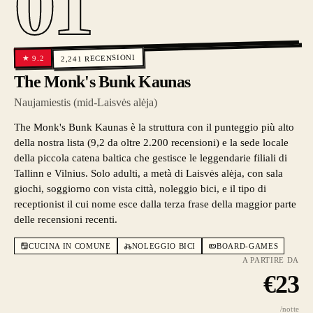
01
RECENSIONI
9.2
★
2,241
The Monk's Bunk Kaunas
Naujamiestis (mid-Laisvės alėja)
The Monk's Bunk Kaunas è la struttura con il punteggio più alto
della nostra lista (9,2 da oltre 2.200 recensioni) e la sede locale
della piccola catena baltica che gestisce le leggendarie filiali di
Tallinn e Vilnius. Solo adulti, a metà di Laisvės alėja, con sala
giochi, soggiorno con vista città, noleggio bici, e il tipo di
receptionist il cui nome esce dalla terza frase della maggior parte
delle recensioni recenti.
CUCINA IN COMUNE
NOLEGGIO BICI
BOARD-GAMES
A PARTIRE DA
€
23
/notte