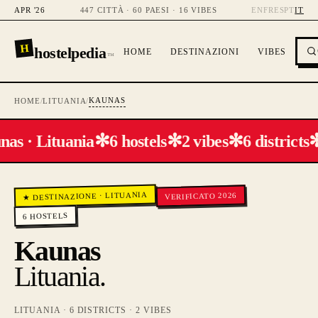
APR '26
447 CITTÀ · 60 PAESI · 16 VIBES
EN
FR
ES
PT
IT
H
hostelpedia
HOME
DESTINAZIONI
VIBES
™
KAUNAS
HOME
/
LITUANIA
/
✻
✻
✻
as · Lituania
6 hostels
2 vibes
6 districts
LITUANIA
VERIFICATO 2026
·
★ DESTINAZIONE
HOSTELS
6
Kaunas
Lituania
.
LITUANIA
·
6
DISTRICTS ·
2
VIBES