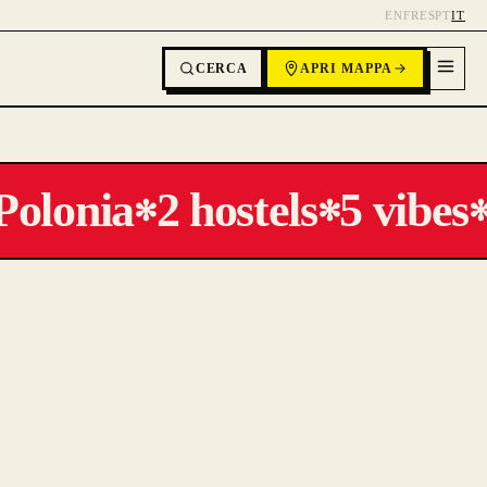
EN
FR
ES
PT
IT
CERCA
APRI MAPPA
Polonia
2 hostels
5 vibes
✻
✻
✻