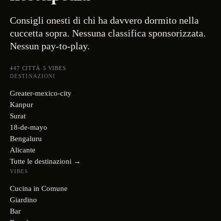
Consigli onesti di chi ha davvero dormito nella
cuccetta sopra. Nessuna classifica sponsorizzata.
Nessun pay-to-play.
447
CITTÀ
·
5
VIBES
DESTINAZIONI
Greater-mexico-city
Kanpur
Surat
18-de-mayo
Bengaluru
Alicante
Tutte le destinazioni →
VIBES
Cucina in Comune
Giardino
Bar