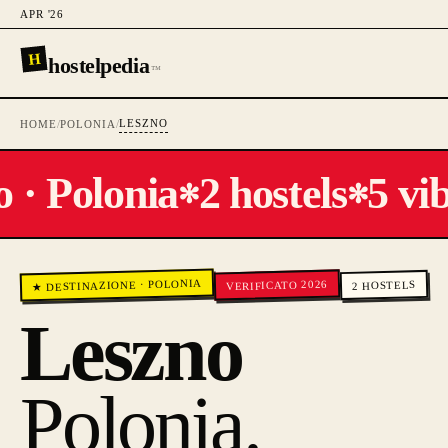
APR '26
H
hostelpedia
™
LESZNO
HOME
/
POLONIA
/
 · Polonia
2 hostels
5 vib
✻
✻
POLONIA
VERIFICATO 2026
HOSTELS
·
★ DESTINAZIONE
2
Leszno
Polonia
.