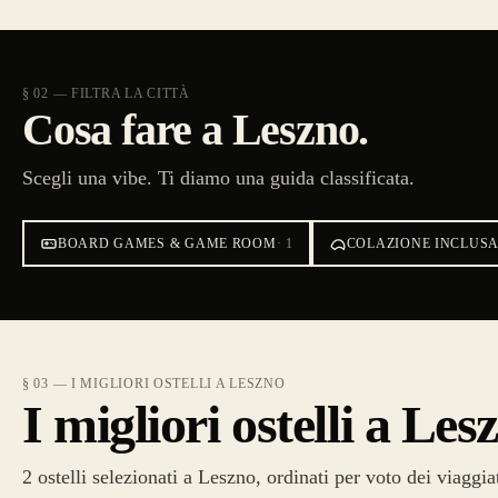
§ 02 — FILTRA LA CITTÀ
Cosa fare a Leszno.
Scegli una vibe. Ti diamo una guida classificata.
BOARD GAMES & GAME ROOM
·
1
COLAZIONE INCLUS
§ 03 — I MIGLIORI OSTELLI A LESZNO
I migliori ostelli a Les
2 ostelli selezionati a Leszno, ordinati per voto dei viaggia