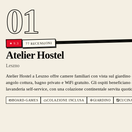
01
RECENSIONI
9.3
★
77
Atelier Hostel
Leszno
Atelier Hostel a Leszno offre camere familiari con vista sul giardino 
angolo cottura, bagno privato e WiFi gratuito. Gli ospiti benefician
lavanderia self-service, con una colazione continentale servita quot
BOARD-GAMES
COLAZIONE INCLUSA
GIARDINO
CUCIN