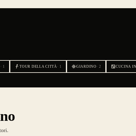
A
·
1
TOUR DELLA CITTÀ
·
1
GIARDINO
·
2
CUCINA I
zno
tori.