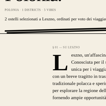
POLONIA
·
1
DISTRICTS ·
5
VIBES
2 ostelli selezionati a Leszno, ordinati per voto dei viaggia
§ 01 — SU LESZNO
L
eszno, un'affascin
Conosciuta per il 
unica per i viaggi
con un breve tragitto in tra
tradizionale polacca e speri
per esplorare la regione del
fornendo ampie opportunità