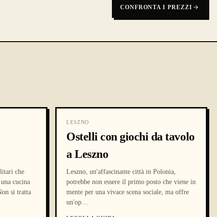
CONFRONTA I PREZZI
LESZNO
Ostelli con giochi da tavolo
a Leszno
litari che
Leszno, un'affascinante città in Polonia,
 una cucina
potrebbe non essere il primo posto che viene in
on si tratta
mente per una vivace scena sociale, ma offre
un'op
…