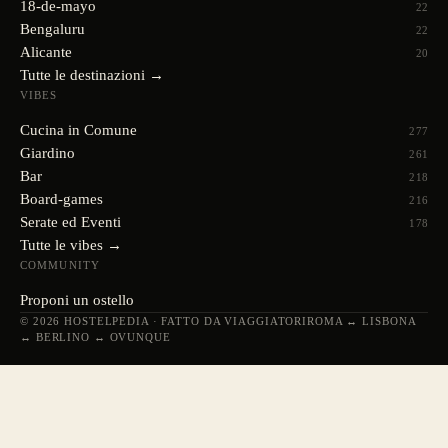
18-de-mayo
22
Bengaluru
22
Alicante
20
Tutte le destinazioni →
VIBES
Cucina in Comune
277
Giardino
261
Bar
218
Board-games
216
Serate ed Eventi
178
Tutte le vibes →
COMMUNITY
Proponi un ostello
© 2026 HOSTELPEDIA · FATTO DA VIAGGIATORI
ROMA ↔ LISBONA
↔ BERLINO ↔ OVUNQUE