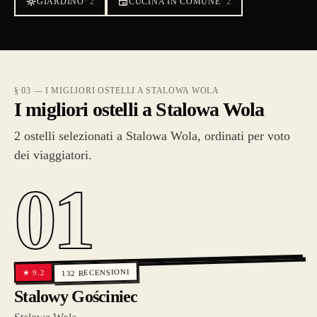
GIARDINO
·
2
CUCINA IN COMUNE
·
2
§ 03 — I MIGLIORI OSTELLI A STALOWA WOLA
I migliori ostelli a Stalowa Wola
2 ostelli selezionati a Stalowa Wola, ordinati per voto
dei viaggiatori.
01
RECENSIONI
9.2
★
132
Stalowy Gościniec