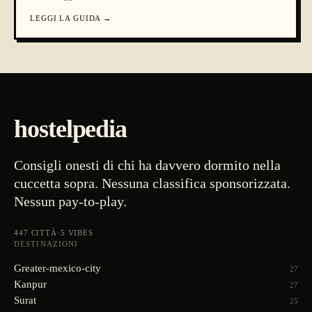
LEGGI LA GUIDA
→
hostelpedia
Consigli onesti di chi ha davvero dormito nella
cuccetta sopra. Nessuna classifica sponsorizzata.
Nessun pay-to-play.
447
CITTÀ
·
5
VIBES
DESTINAZIONI
Greater-mexico-city
27
Kanpur
27
Surat
25