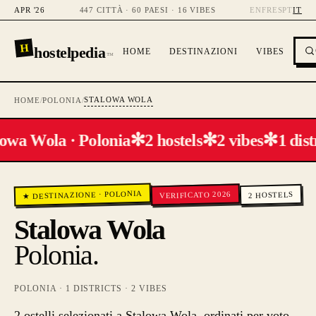
APR '26
447 CITTÀ · 60 PAESI · 16 VIBES
EN
FR
ES
PT
IT
H
hostelpedia
HOME
DESTINAZIONI
VIBES
™
STALOWA WOLA
HOME
/
POLONIA
/
✻
✻
✻
owa Wola · Polonia
2 hostels
2 vibes
1 dist
POLONIA
VERIFICATO 2026
HOSTELS
·
★ DESTINAZIONE
2
Stalowa Wola
Polonia
.
POLONIA
·
1
DISTRICTS ·
2
VIBES
2 ostelli selezionati a Stalowa Wola, ordinati per voto