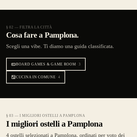
§ 02 — FILTRA LA CITTÀ
Cosa fare a Pamplona.
Scegli una vibe. Ti diamo una guida classificata.
BOARD GAMES & GAME ROOM
·
3
CUCINA IN COMUNE
·
4
§ 03 — I MIGLIORI OSTELLI A PAMPLONA
I migliori ostelli a Pamplona
4 ostelli selezionati a Pamplona, ordinati per voto dei