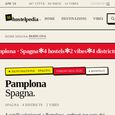
APR '26
447 CITTÀ · 60 PAESI · 16 VIBES
EN
FR
ES
PT
IT
H
hostelpedia
HOME
DESTINAZIONI
VIBES
™
PAMPLONA
HOME
/
SPAGNA
/
✻
✻
✻
plona · Spagna
4 hostels
2 vibes
4 district
SPAGNA
VERIFICATO 2026
·
HOSTELS
★ DESTINAZIONE
4
Pamplona
Spagna
.
SPAGNA
·
4
DISTRICTS ·
2
VIBES
4 ostelli selezionati a Pamplona, ordinati per voto dei