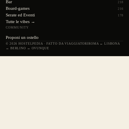
Bar
218
Board-games
216
Serate ed Eventi
178
Tutte le vibes →
COMMUNITY
Proponi un ostello
© 2026 HOSTELPEDIA · FATTO DA VIAGGIATORI
ROMA ↔ LISBONA
↔ BERLINO ↔ OVUNQUE