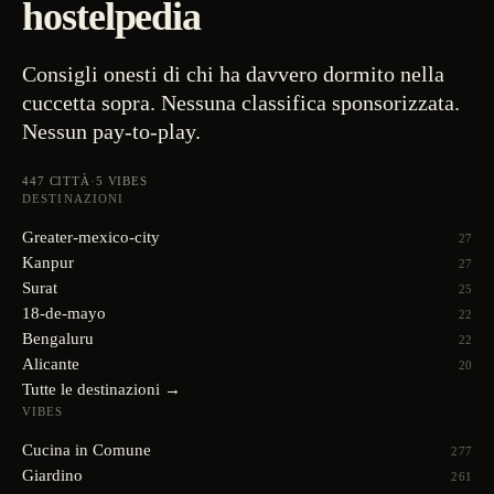
hostelpedia
Consigli onesti di chi ha davvero dormito nella
cuccetta sopra. Nessuna classifica sponsorizzata.
Nessun pay-to-play.
447
CITTÀ
·
5
VIBES
DESTINAZIONI
Greater-mexico-city
27
Kanpur
27
Surat
25
18-de-mayo
22
Bengaluru
22
Alicante
20
Tutte le destinazioni →
VIBES
Cucina in Comune
277
Giardino
261