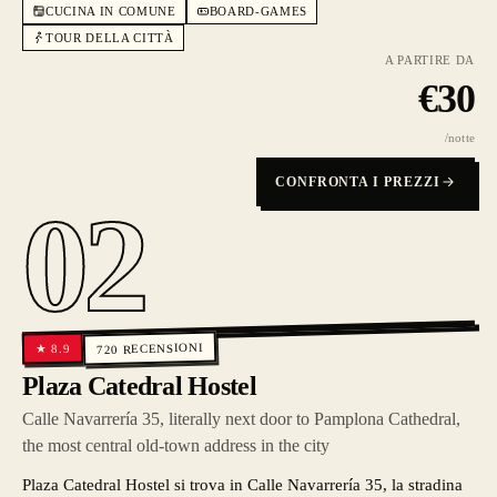
CUCINA IN COMUNE
BOARD-GAMES
TOUR DELLA CITTÀ
A PARTIRE DA
€
30
/notte
CONFRONTA I PREZZI
02
RECENSIONI
8.9
★
720
Plaza Catedral Hostel
Calle Navarrería 35, literally next door to Pamplona Cathedral,
the most central old-town address in the city
Plaza Catedral Hostel si trova in Calle Navarrería 35, la stradina