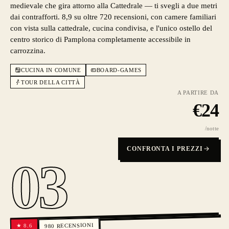
medievale che gira attorno alla Cattedrale — ti svegli a due metri
dai contrafforti. 8,9 su oltre 720 recensioni, con camere familiari
con vista sulla cattedrale, cucina condivisa, e l'unico ostello del
centro storico di Pamplona completamente accessibile in
carrozzina.
CUCINA IN COMUNE
BOARD-GAMES
TOUR DELLA CITTÀ
A PARTIRE DA
€
24
/notte
CONFRONTA I PREZZI
03
RECENSIONI
8.6
★
980